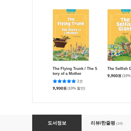
The Flying Trunk / The S
The Selfish 
tory of a Mother
9,900
원
(10%
2건
9,900
원
(10% 할인)
Puss in Boots / Cinderella
도서정보
리뷰/한줄평
(1/0)