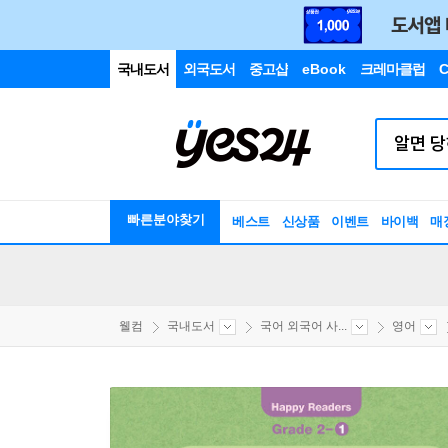
국내도서
외국도서
중고샵
eBook
크레마클럽
C
빠른분야찾기
베스트
신상품
이벤트
바이백
매
웰컴
국내도서
국어 외국어 사...
영어