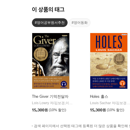
이 상품의 태그
#영어공부원서추천
#영어동화
The Giver 기억전달자
Holes 홀스
Lois Lowry 저/김보경,이수영,Megan Manley 감수
롱테일북스
Louis Sachar 저/김보경,이제원,Megan Manley 감수
|
15,300
원
(10% 할인)
15,300
원
(10% 할인)
검색 페이지에서 선택된 태그에 등록된 더 많은 상품을 확인해 