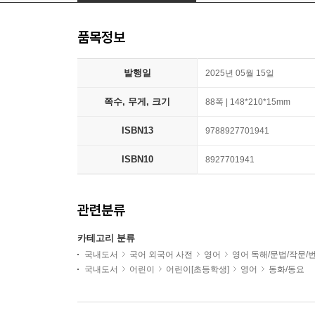
품목정보
발행일
2025년 05월 15일
쪽수, 무게, 크기
88쪽 | 148*210*15mm
ISBN13
9788927701941
ISBN10
8927701941
관련분류
카테고리 분류
국내도서
국어 외국어 사전
영어
영어 독해/문법/작문/
국내도서
어린이
어린이[초등학생]
영어
동화/동요