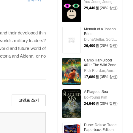
You-Jeong Jeong
29,440
원
(20% 할인)
Memoir of a Joseon
and their developed thin
Bride
Djuna/Sellar, Gord(TRN)
world's military leaders?
26,400
원
(20% 할인)
orld and future world of
ictoria and Aidenn, or no
Camp Half-Blood
#01 : The Wild Zone
Rick Riordan, Annabelle Oh
17,680
원
(35% 할인)
A Plagued Sea
Bo-Young Kim
코멘트 쓰기
24,640
원
(20% 할인)
Dune: Deluxe Trade
Paperback Edition