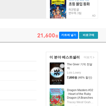
AD
21,600
카트에 넣기
바로구매
원
이 분야 베스트셀러
더보기
The Giver 기억 전달
자
Lois Lowry
7,000
원
(46% 할인)
Dragon Masters #32
: Heart of the Ruby
Dragon (A Branches
Book)
Tracey West/ Graham Howells (ILT)