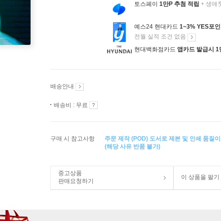
토스페이
1만P 추첨 적립
+ 생애
예스24 현대카드
1~3% YES포
전월 실적 조건 없음
현대백화점카드
앱카드 발급시 1
배송안내
배송비 : 무료
구매 시 참고사항
주문 제작 (POD) 도서로 제본 및 인쇄 품질
(해당 사유 반품 불가)
중고상품
이 상품을 팔기
판매요청하기