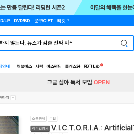
D/LP
DVD/BD
문구
/GIFT
티켓
독서유형검사
RBTI Lab
장안내
채널예스
사락
예스펀딩
클래스24
독서유형검사
크클 심야 독서 모임
OPEN
/판타지
소득공제
수입
V.I.C.T.O.R.I.A.: Artificia
직수입양서