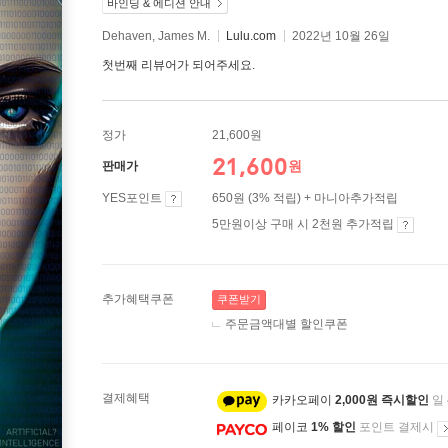
바인딩 & 에디션 안내
Dehaven, James M.
Lulu.com
2022년 10월 26일
첫번째 리뷰어가 되어주세요.
정가
21,600원
21,600
원
판매가
YES포인트
650원 (3% 적립) + 마니아추가적립
5만원이상 구매 시 2천원 추가적립
추가혜택쿠폰
쿠폰받기
주문금액대별 할인쿠폰
결제혜택
카카오페이
2,000원 즉시할인
일
페이코
1% 할인
포인트 결제시