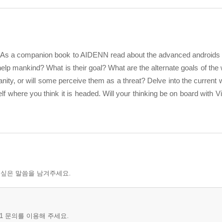
 not? As a companion book to AIDENN read about the advanced androids 
help mankind? What is their goal? What are the alternate goals of the 
nity, or will some perceive them as a threat? Delve into the current w
elf where you think it is headed. Will your thinking be on board with V
 싶은 말씀을 남겨주세요.
1 문의를 이용해 주세요.