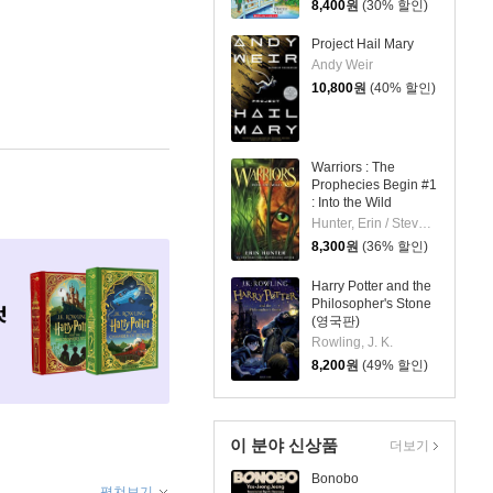
8,400
원
(30% 할인)
Project Hail Mary
Andy Weir
10,800
원
(40% 할인)
Warriors : The
Prophecies Begin #1
: Into the Wild
Hunter, Erin / Stevenson, Dave
8,300
원
(36% 할인)
Harry Potter and the
Philosopher's Stone
(영국판)
Rowling, J. K.
8,200
원
(49% 할인)
이 분야 신상품
더보기
Bonobo
펼쳐보기