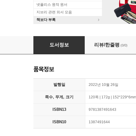
넷플리스 원작 원서
지브리 관련 외서 모음
책보다 부록
V.I.C.T.O.R.I.A.: Artificial? Intelligence
도서정보
리뷰/한줄평
(0/0)
품목정보
발행일
2022년 10월 26일
쪽수, 무게, 크기
120쪽 | 172g | 152*229*6m
ISBN13
9781387491643
ISBN10
1387491644