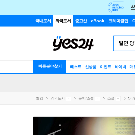
국내도서
외국도서
중고샵
eBook
크레마클럽
C
빠른분야찾기
베스트
신상품
이벤트
바이백
매
웰컴
외국도서
문학/소설
소설
SF