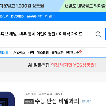
D/LP
DVD/BD
문구
/GIFT
티켓
독서유형검사
RBTI Lab
장안내
채널예스
사락
예스펀딩
클래스24
독서유형검사
AI 일문백답
의견 남기면 YES상품권!
소득공제
크레마클럽
EPUB
수능 만점 비밀과외
[ EPUB ]
eBook