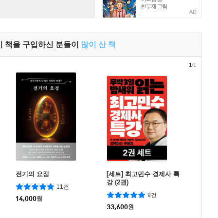
AD
이 책을 구입하신 분들이
많이 산 책
1
/1
전기의 요정
[세트] 최고민수 경제사 특
강 (2권)
11건
9건
14,000
원
33,600
원