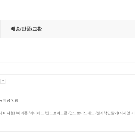
배송/반품/교환
기
능 제공 안함
니터 미지원) /아이폰 /아이패드 /안드로이드폰 /안드로이드패드 /전자책단말기(저사양 기기 