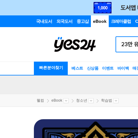
국내도서
외국도서
중고샵
eBook
크레마클럽
C
빠른분야찾기
베스트
신상품
이벤트
바이백
매
웰컴
eBook
청소년
학습법