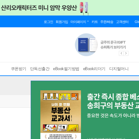
로그인
회원가입
마이페이지
카트
주문/배송
고객센터
Gl
쿠폰받기
단독선출간
eBook필기방법
eBook리더기
디지털머니