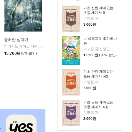
기초 탄탄 재미있는
초등 세계사 6
이영림 저
3,000
원
나 생명과학 좋아하나
공허한 십자가
봐
k)
히가시노 게이고 저/이선희 역
자음과모음
|
이고은 글/신병근 그림
13,700
원
(0% 할인)
13,500
원
(10% 할인)
기초 탄탄 재미있는
초등 세계사 5호
이영림 저
3,000
원
기초 탄탄 재미있는
초등 세계사 4호
이영림 저
3,000
원