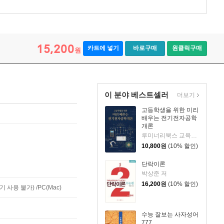
15,200
카트에 넣기
바로구매
원클릭구매
원
이 분야 베스트셀러
더보기
고등학생을 위한 미리
배우는 전기전자공학
개론
루미너리북스 교육편집팀 저
10,800
원
(10% 할인)
단락이론
박상준 저
16,200
원
(10% 할인)
사용 불가) /PC(Mac)
수능 잘보는 사자성어
777