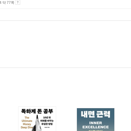
A4 약 77쪽