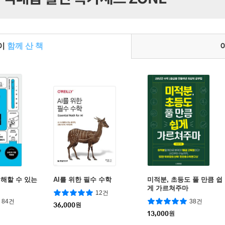
들이
함께 산 책
해할 수 있는
AI를 위한 필수 수학
미적분, 초등도 풀 만큼 쉽
게 가르쳐주마
12건
84건
38건
36,000
원
13,000
원