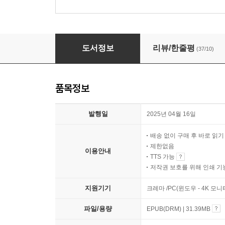
수능 만점 비밀과외
도서정보
리뷰/한줄평
(37/10)
품목정보
발행일
2025년 04월 16일
배송 없이 구매 후 바로 읽
제한없음
이용안내
TTS 가능
저작권 보호를 위해 인쇄 기
지원기기
크레마 /PC(윈도우 - 4K 모
파일/용량
EPUB(DRM) | 31.39MB