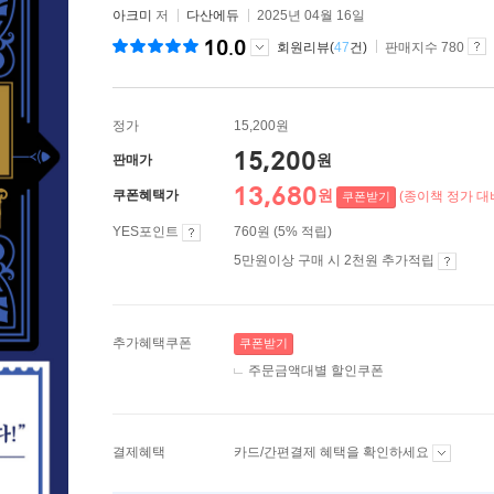
아크미
저
다산에듀
2025년 04월 16일
10.0
회원리뷰(
47
건)
판매지수 780
정가
15,200원
15,200
원
판매가
13,680
원
쿠폰혜택가
(종이책 정가 대비
쿠폰받기
YES포인트
760원 (5% 적립)
5만원이상 구매 시 2천원 추가적립
추가혜택쿠폰
쿠폰받기
주문금액대별 할인쿠폰
결제혜택
카드/간편결제 혜택을 확인하세요