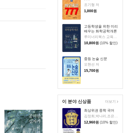
조기형 저
1,000
원
고등학생을 위한 미리
배우는 화학공학개론
루미너리북스 교육편집팀 저
10,800
원
(10% 할인)
중등 논술 신문
오현선 저
15,700
원
이 분야 신상품
더보기
최상위권 중학 국어
김정희,박나리,조은혜 저
12,960
원
(10% 할인)