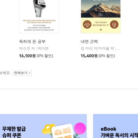
독하게 돈 공부
내면 근력
히읏
박소연 저
메이븐
짐 머피 저/지여울 역
윌북(willboo
|
|
|
16,100
원
(0% 할인)
15,400
원
(0% 할인)
보세요.
전체보기