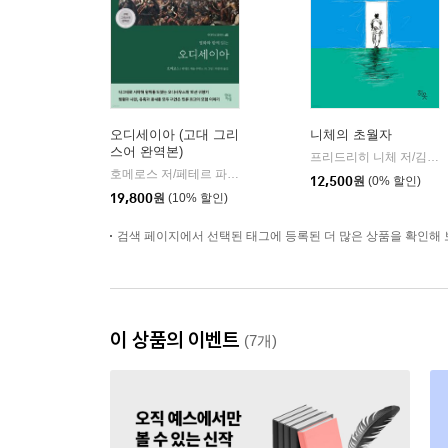
오디세이아 (고대 그리
니체의 초월자
스어 완역본)
프리드리히 니체 저/김철 편역
호메로스 저/페테르 파울 루벤스 그림/박문재 역
현대지성
|
12,500
원
(0% 할인)
19,800
원
(10% 할인)
검색 페이지에서 선택된 태그에 등록된 더 많은 상품을 확인해 
이 상품의 이벤트
(7개)