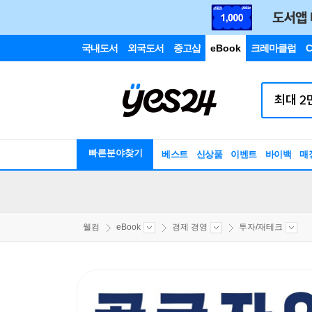
국내도서
외국도서
중고샵
eBook
크레마클럽
C
빠른분야찾기
베스트
신상품
이벤트
바이백
매
웰컴
eBook
경제 경영
투자/재테크