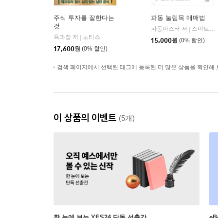
주식 투자를 잘한다는
파동 눌림목 매매법
것
파동마스터 저
스마트비즈니스
|
육과장 저
노티스
|
15,000
원
(0% 할인)
17,600
원
(0% 할인)
검색 페이지에서 선택된 태그에 등록된 더 많은 상품을 확인해 
이 상품의 이벤트
(5개)
한 눈에 보는 YES24 단독 선출간
e