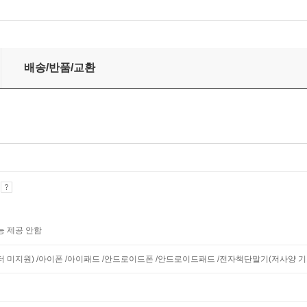
배송/반품/교환
기
능 제공 안함
니터 미지원) /아이폰 /아이패드 /안드로이드폰 /안드로이드패드 /전자책단말기(저사양 기기 