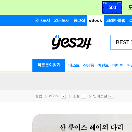
국내도서
외국도서
중고샵
eBook
크레마클럽
C
빠른분야찾기
베스트
신상품
이벤트
바이백
매
웰컴
eBook
소설
영미소설