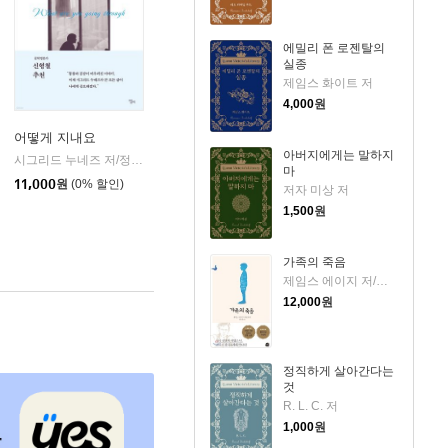
에밀리 폰 로젠탈의
실종
제임스 화이트 저
4,000
원
어떻게 지내요
아버지에게는 말하지
시그리드 누네즈 저/정소영 역
엘리
|
마
11,000
원
(0% 할인)
저자 미상 저
1,500
원
가족의 죽음
제임스 에이지 저/문희경 역
12,000
원
정직하게 살아간다는
것
R. L. C. 저
1,000
원