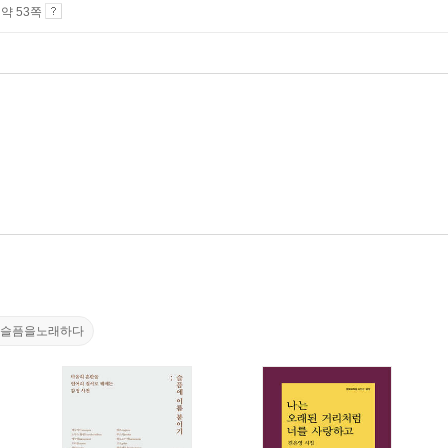
4 약 53쪽
#슬픔을노래하다