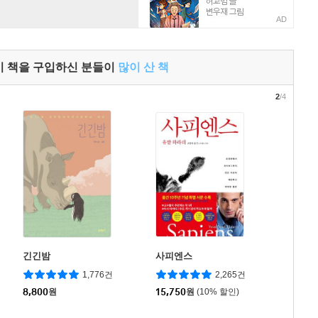
AD
이 책을 구입하신 분들이
많이 산 책
2
/4
긴긴밤
사피엔스
1,776건
2,265건
8,800
원
15,750
원
(10% 할인)