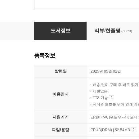
산 루이스 레이의 다리
도서정보
리뷰/한줄평
(36/23)
품목정보
발행일
2025년 05월 02일
배송 없이 구매 후 바로 읽
제한없음
이용안내
TTS 가능
저작권 보호를 위해 인쇄 기
지원기기
크레마 /PC(윈도우 - 4K 모
파일/용량
EPUB(DRM) | 52.54MB