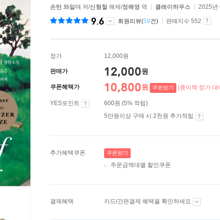
손턴 와일더
저/
신형철
해제/
정해영
역
클레이하우스
2025년
9.6
회원리뷰(
59
건)
판매지수 552
정가
12,000원
12,000
원
판매가
10,800
원
쿠폰혜택가
(종이책 정가 대비
쿠폰받기
YES포인트
600원 (5% 적립)
5만원이상 구매 시 2천원 추가적립
추가혜택쿠폰
쿠폰받기
주문금액대별 할인쿠폰
결제혜택
카드/간편결제 혜택을 확인하세요