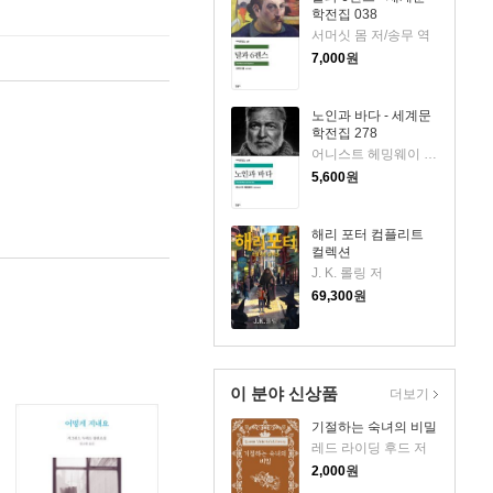
학전집 038
서머싯 몸 저/송무 역
7,000
원
노인과 바다 - 세계문
학전집 278
어니스트 헤밍웨이 저/김욱동 역
5,600
원
해리 포터 컴플리트
컬렉션
J. K. 롤링 저
69,300
원
이 분야 신상품
더보기
기절하는 숙녀의 비밀
레드 라이딩 후드 저
2,000
원