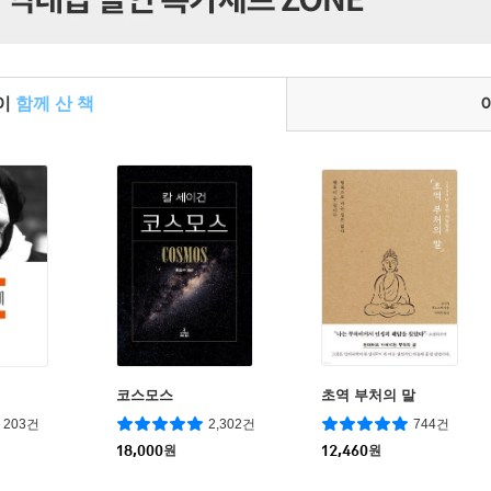
들이
함께 산 책
데
코스모스
초역 부처의 말
203건
2,302건
744건
18,000
원
12,460
원