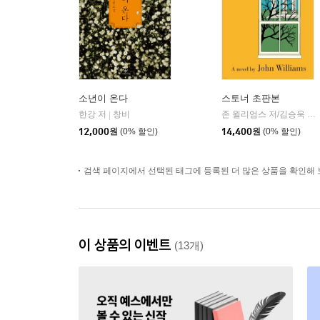
소년이 온다
스토너 초판본
한강 저
창비
존 윌리엄스 저/김승욱 역
|
|
12,000
원
(0% 할인)
14,400
원
(0% 할인)
검색 페이지에서 선택된 태그에 등록된 더 많은 상품을 확인해 
이 상품의 이벤트
(13개)