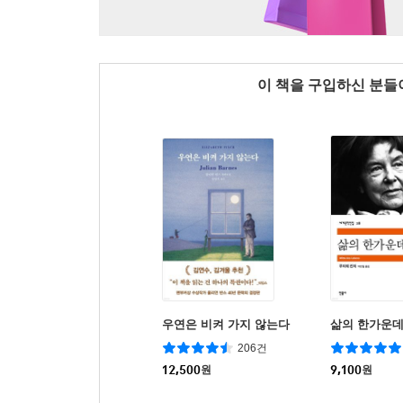
이 책을 구입하신 분
우연은 비켜 가지 않는다
삶의 한가운
206건
12,500
원
9,100
원