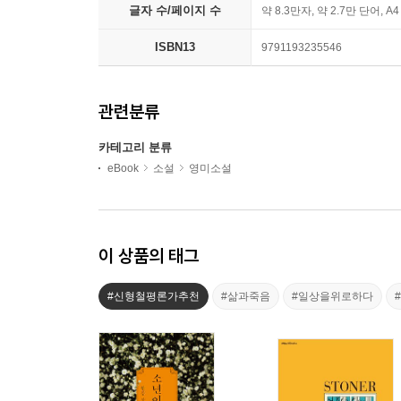
글자 수/페이지 수
약 8.3만자, 약 2.7만 단어, A
ISBN13
9791193235546
관련분류
카테고리 분류
eBook
소설
영미소설
이 상품의 태그
#신형철평론가추천
#삶과죽음
#일상을위로하다