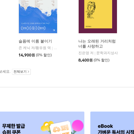
슬픔에 이름 붙이기
나는 오래된 거리처럼
너를 사랑하고
알에이치코리아
존 케닉 저/황유원 역
윌북(willbook)
|
진은영 저
문학과지성사
|
14,900
원
(0% 할인)
8,400
원
(0% 할인)
보세요.
전체보기