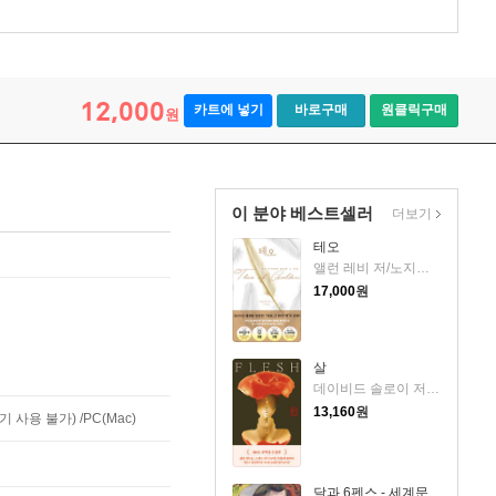
12,000
카트에 넣기
바로구매
원클릭구매
원
이 분야 베스트셀러
더보기
테오
앨런 레비 저/노지양 역
17,000
원
살
데이비드 솔로이 저/송예슬 역
13,160
원
사용 불가) /PC(Mac)
달과 6펜스 - 세계문