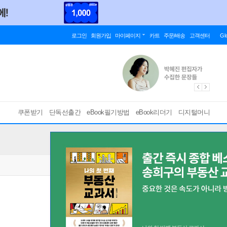
로그인
회원가입
마이페이지
카트
주문/배송
고객센터
Gl
쿠폰받기
단독선출간
eBook필기방법
eBook리더기
디지털머니