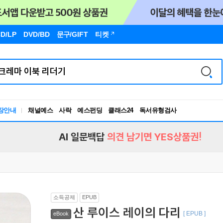
D/LP
DVD/BD
문구
/GIFT
티켓
장안내
채널예스
사락
예스펀딩
클래스24
독서유형검사
RBTI Lab
독서유형검사
AI 일문백답
의견 남기면 YES상품권!
소득공제
EPUB
산 루이스 레이의 다리
[ EPUB ]
eBook