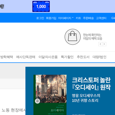
로그인
회원가입
마이페이지
카트
주문/배송
고객센터
Gl
름방학혜택
예사단독판매
이달의사은품
특가할인
추천도서
대량/법인
 노동 현장에서 쓴 죽음 르포르타주