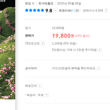
희정
저
한겨레출판
2025년 05월 06일
9.8
회원리뷰(
41
건)
판매지수 6,504
정가
22,000원
19,800
원
판매가
(10% 할인)
YES포인트
1,100원 (5% 적립)
5만원이상 구매 시 2천원 추가적립
결제혜택
카드/간편결제 혜택을 확인하세요
배송안내
배송비 : 무료