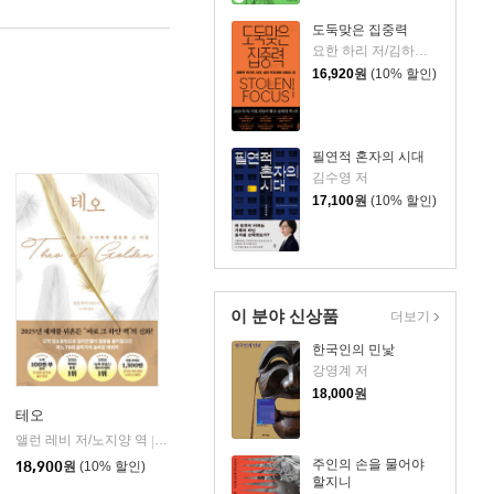
도둑맞은 집중력
요한 하리 저/김하현 역
16,920
원
(10% 할인)
필연적 혼자의 시대
김수영 저
17,100
원
(10% 할인)
이 분야 신상품
더보기
한국인의 민낯
강영계 저
18,000
원
테오
앨런 레비 저/노지양 역
오팬하우스
|
주인의 손을 물어야
18,900
원
(10% 할인)
할지니