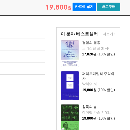
19,800
카트에 넣기
바로구매
원
이 분야 베스트셀러
더보기
경험의 멸종
크리스틴 로젠 저/이영래 역
17,820
원
(10% 할인)
퍼펙트패밀리 주식회
사
박혜수 저
19,800
원
(10% 할인)
침묵의 봄
레이첼 카슨 저/김은령 역/홍욱희 감수
19,800
원
(10% 할인)