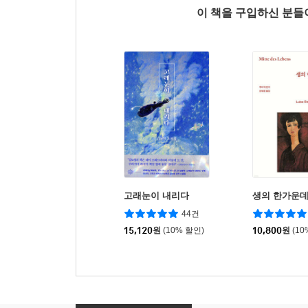
이 책을 구입하신 분
고래눈이 내리다
생의 한가운
44건
15,120
원
(10% 할인)
10,800
원
(10