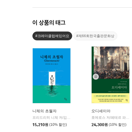
이 상품의 태그
#크레마클럽에있어요
#제66회한국출판문화상
니체의 초월자
오디세이아
프리드리히 니체 저/김철 편역
히읏
호메로스 저/페테르 파울 루벤스 그림/박문재 역
|
15,210
원
(10% 할인)
24,300
원
(10% 할인)