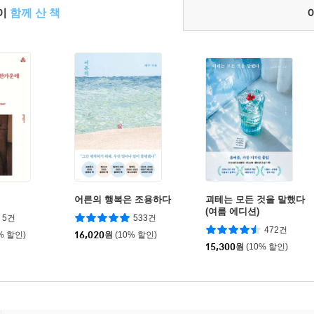
들이
함께 산 책
데
어른의 행복은 조용하다
괴테는 모든 것을 말했다
(여름 에디션)
5건
533건
472건
% 할인)
16,020
원
(10% 할인)
15,300
원
(10% 할인)