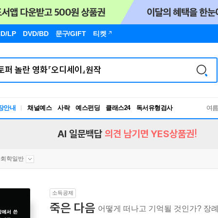
D/LP
DVD/BD
문구
/GIFT
티켓
독서유형검사
장안내
채널예스
사락
예스펀딩
클래스24
RBTI Lab
여
독서유형검사
AI 일문백답
의견 남기면 YES상품권!
사회학일반
소득공제
죽은 다음
어떻게 떠나고 기억될 것인가? 장례