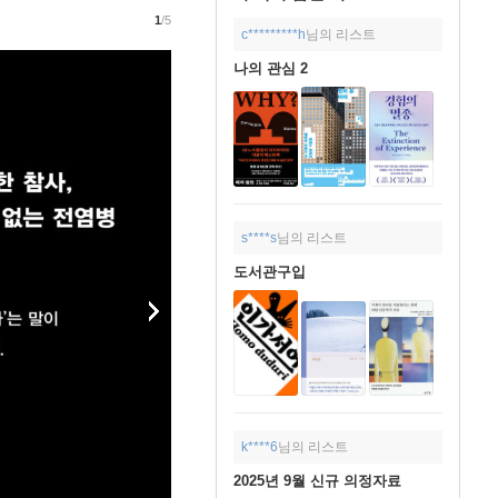
1
/5
c*********h
님의 리스트
나의 관심 2
s****s
님의 리스트
도서관구입
k****6
님의 리스트
2025년 9월 신규 의정자료