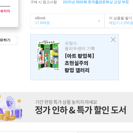
구매 시 참고사항
2025년 제66회 한국출판문화상 교양 부문
eBook
이 상품을 팔기
17,600원
매입가 2,200
유하기
프랑스
퐁피두센터 기획
[아트 팝업북]
초현실주의
팝업 갤러리