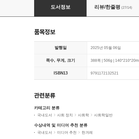
죽은 다음
도서정보
리뷰/한줄평
(27/14)
품목정보
발행일
2025년 05월 06일
쪽수, 무게, 크기
388쪽 | 506g | 140*210*20
ISBN13
9791172132521
관련분류
카테고리 분류
국내도서
사회 정치
사회학
사회학일반
수상내역 및 미디어 추천 분류
국내도서
미디어 추천
한겨레