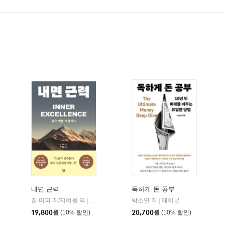
내면 근력
독하게 돈 공부
짐 머피 저/지여울 역
현대지성
윌북(willbook)
박소연 저
메이븐
|
|
|
19,800
원
(10% 할인)
20,700
원
(10% 할인)