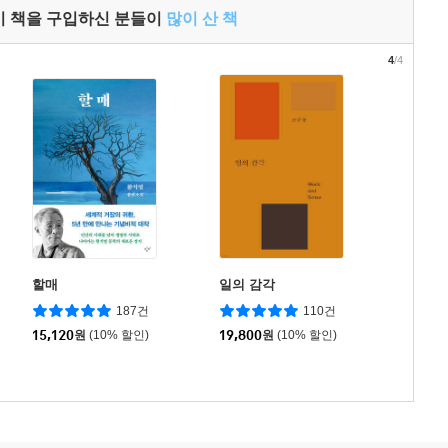
이 책을 구입하신 분들이
많이 산 책
4
/4
할매
일의 감각
187건
110건
15,120
원
(10% 할인)
19,800
원
(10% 할인)