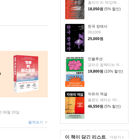
줄리아 리 저/강예은,문지영 역
18,050
원
(5% 할인)
한국 장애사
001009
25,000
원
인볼루션
공라오 컬렉티브 저/홍명교 역
19,800
원
(10% 할인)
자유의 역설
올랜도 패터슨 저/김혁 역
46,550
원
(5% 할인)
년 08월 20일
펼쳐보기
이 책이 담긴
리스트
더보기