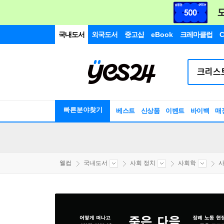
국내도서
외국도서
중고샵
eBook
크레마클럽
C
빠른분야찾기
베스트
신상품
이벤트
바이백
매
웰컴
국내도서
사회 정치
사회학