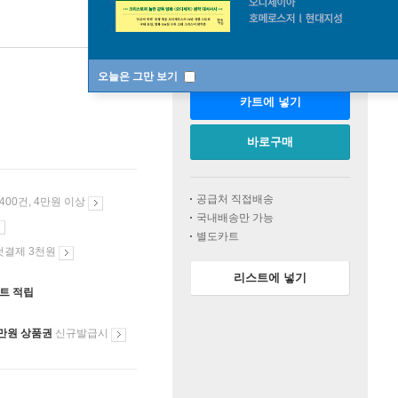
판매중
한정판매
오늘은 그만 보기
카트에 넣기
바로구매
공급처 직접배송
 400건, 4만원 이상
국내배송만 가능
별도카트
첫결제 3천원
리스트에 넣기
인트 적립
만원 상품권
신규발급시