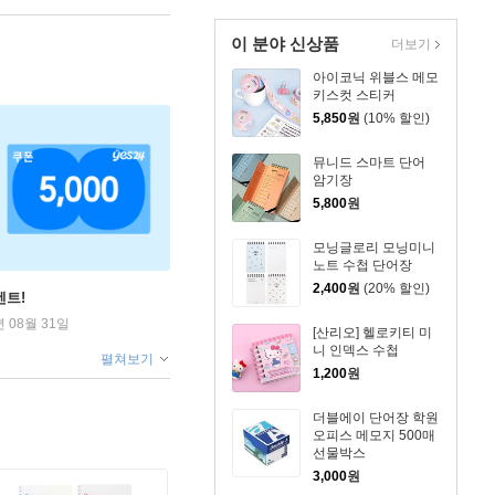
이 분야 신상품
더보기
아이코닉 위블스 메모
키스컷 스티커
5,850
원
(10% 할인)
뮤니드 스마트 단어
암기장
5,800
원
모닝글로리 모닝미니
노트 수첩 단어장
2,400
원
(20% 할인)
벤트!
년 08월 31일
[산리오] 헬로키티 미
니 인덱스 수첩
펼쳐보기
1,200
원
더블에이 단어장 학원
오피스 메모지 500매
선물박스
3,000
원