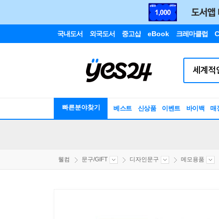
국내도서
외국도서
중고샵
eBook
크레마클럽
C
빠른분야찾기
베스트
신상품
이벤트
바이백
매
웰컴
문구/GIFT
디자인문구
메모용품