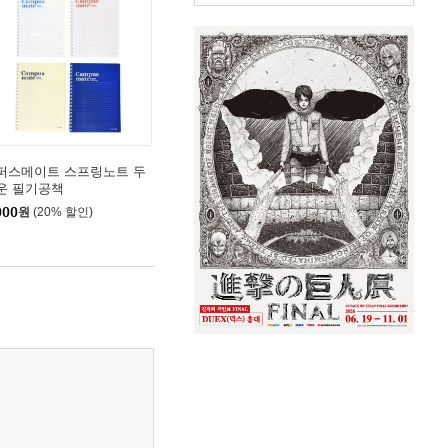
퍼스메이트 스프링노트 두
운 필기공책
000
원
(20% 할인)