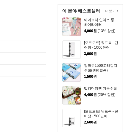
이 분야 베스트셀러
더보기
아이코닉 인덱스 롱
하이라이터
4,000
원
(13% 할인)
[모트모트] 워드북 - 단
어장 - 1000단어
3,600
원
핑크풋1500고래합지
수첩(랜덤발송)
1,500
원
빨강머리앤 기록수첩
4,400
원
(20% 할인)
[모트모트] 워드북 - 단
어장 - 500단어
2,600
원