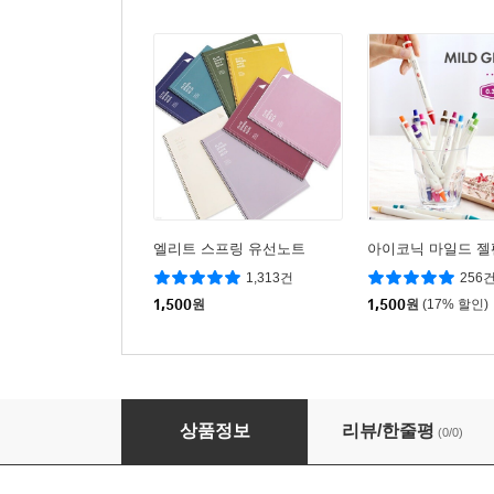
엘리트 스프링 유선노트
아이코닉 마일드 젤펜
1,313건
256
1,500
원
1,500
원
(17% 할인)
깜찍한 수첩(좌철/향균) 포켓수첩 미니수첩 메
상품정보
리뷰/한줄평
(0/0)