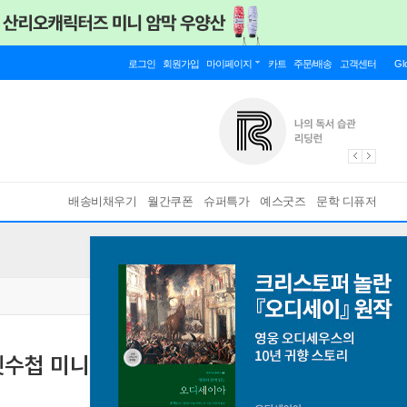
로그인
회원가입
마이페이지
카트
주문/배송
고객센터
Gl
배송비채우기
월간쿠폰
슈퍼특가
예스굿즈
문학 디퓨저
켓수첩 미니수첩 메모수첩