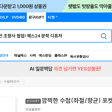
D/LP
DVD/BD
문구
/GIFT
티켓
장안내
채널예스
사락
예스펀딩
클래스24
독서유형검사
RBTI Lab
독서유형검사
AI 일문백답
의견 남기면 YES상품권!
수첩/메모지
깜찍한 수첩(좌철/향균) 포
문구/GIFT
모닝글로리