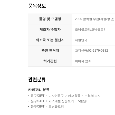
품목정보
품명 및 모델명
2000 깜찍한 수첩(좌철/항균)
제조자/수입자
모닝글로리/모닝글로리
제조국 또는 원산지
대한민국
관련 연락처
고객센터/02-2179-0382
허가관련
이미지 참조
관련분류
카테고리 분류
문구/GIFT
디자인문구
메모용품
수첩/메모지
문구/GIFT
가격대별 상품보기
5천원↓
문구/GIFT
모닝글로리