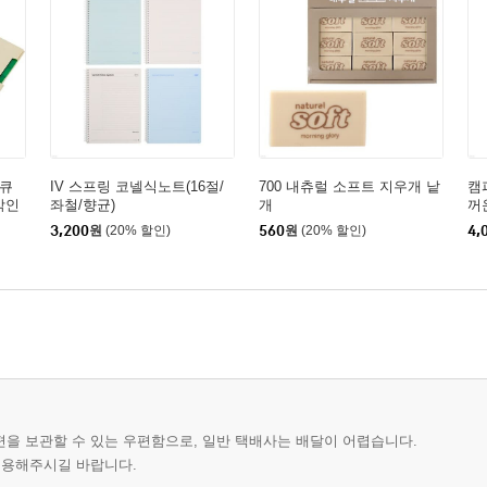
도큐
IV 스프링 코넬식노트(16절/
700 내츄럴 소프트 지우개 낱
캠
각인
좌철/향균)
개
꺼
3,200
원
(20% 할인)
560
원
(20% 할인)
4,
편을 보관할 수 있는 우편함으로, 일반 택배사는 배달이 어렵습니다.
이용해주시길 바랍니다.