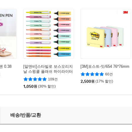
 0.38
[알앤비]스타빌로 보스오리지
[3M]포스트-잇/654 76*76mm
날 스윙쿨 플래쉬 하이라이터
건
60건
형광펜
109건
2,500
원
(17% 할인)
1,050
원
(30% 할인)
모수첩
배송/반품/교환