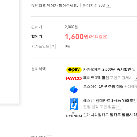
첫번째 리뷰어가 되어주세요.
판매지수 963
판매가
2,000원
1,600
원
할인가
(20% 할인)
YES포인트
0원
결제혜택
카카오페이
2,000원 즉시할인
일
페이코
1% 할인
포인트 결제시
토스페이
1만P 추첨 적립
+ 생애
예스24 현대카드
1~3% YES포
전월 실적 조건 없음
현대백화점카드
앱카드 발급시 1