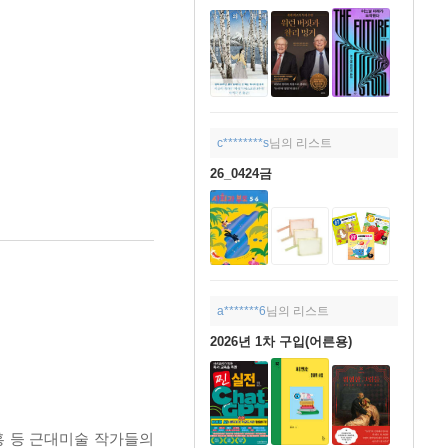
c********s
님의 리스트
26_0424금
a*******6
님의 리스트
2026년 1차 구입(어른용)
계홍 등 근대미술 작가들의