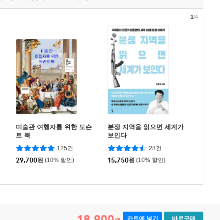
1
/4
미술관 여행자를 위한 도슨
분쟁 지역을 읽으면 세계가
트 북
보인다
125건
28건
29,700
원
(10% 할인)
15,750
원
(10% 할인)
18,900
카트에 넣기
바로구매