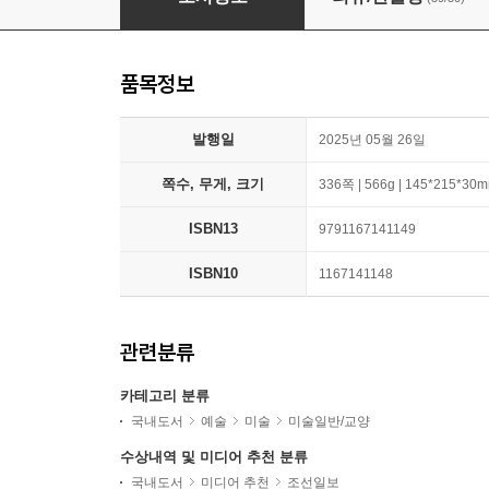
품목정보
발행일
2025년 05월 26일
쪽수, 무게, 크기
336쪽 | 566g | 145*215*30
ISBN13
9791167141149
ISBN10
1167141148
관련분류
카테고리 분류
국내도서
예술
미술
미술일반/교양
수상내역 및 미디어 추천 분류
국내도서
미디어 추천
조선일보