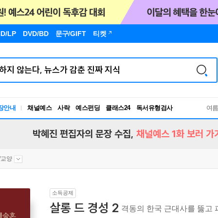
D/LP
DVD/BD
문구
/GIFT
티켓
장안내
채널예스
사락
예스펀딩
클래스24
독서유형검사
여
RBTI Lab
독서유형검사
박혜진 편집자의 문장 수집,
채널예스 1화 보러 가
/교양
소득공제
살롱 드 경성 2
격동의 한국 근대사를 뚫고 