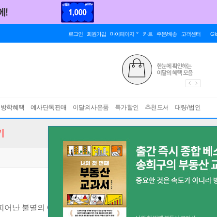
로그인
회원가입
마이페이지
카트
주문/배송
고객센터
Gl
름방학혜택
예사단독판매
이달의사은품
특가할인
추천도서
대량/법인
기
피어난 불멸의 예술혼