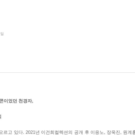
6일
콘이었던 천경자,
회
오르고 있다. 2021년 이건희컬렉션의 공개 후 이응노, 장욱진, 원