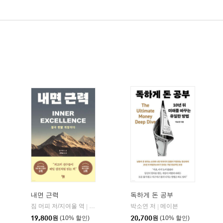
내면 근력
독하게 돈 공부
짐 머피 저/지여울 역
현대지성
윌북(willbook)
박소연 저
메이븐
|
|
|
19,800
원
(10% 할인)
20,700
원
(10% 할인)