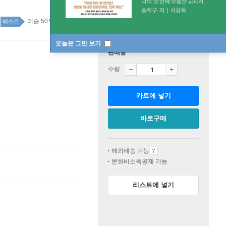
미술 50위
국내도서 top100 1주
베스트
오늘은 그만 보기
판매중
수량
카트에 넣기
바로구매
해외배송 가능
문화비소득공제 가능
리스트에 넣기