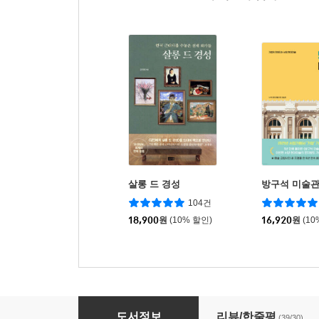
살롱 드 경성
방구석 미술관
104건
18,900
원
(10% 할인)
16,920
원
(10
살롱 드 경성 2
도서정보
리뷰/한줄평
(39/30)