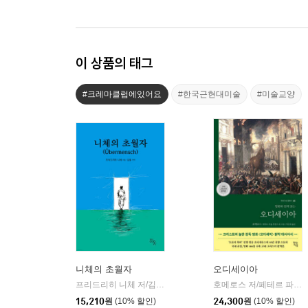
이 상품의 태그
#크레마클럽에있어요
#한국근현대미술
#미술교양
니체의 초월자
오디세이아
프리드리히 니체 저/김철 편역
히읏
호메로스 저/페테르 파울 루벤스 그림/박문재 역
|
15,210
원
(10% 할인)
24,300
원
(10% 할인)