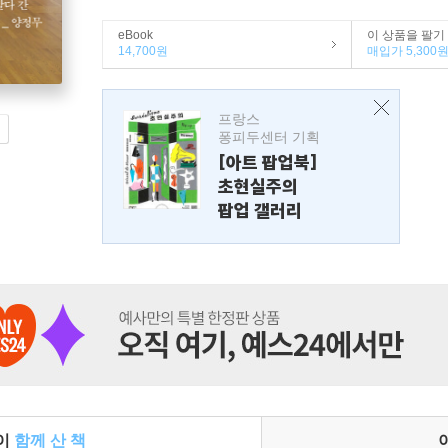
eBook
이 상품을 팔기
14,700원
매입가 5,300
프랑스
퐁피두센터 기획
[아트 팝업북]
초현실주의
팝업 갤러리
들이
함께 산 책