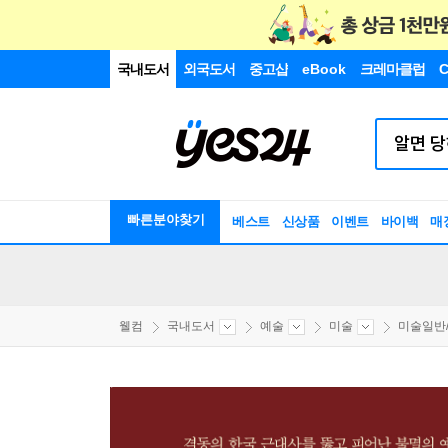
국내도서
외국도서
중고샵
eBook
크레마클럽
C
빠른분야찾기
베스트
신상품
이벤트
바이백
매
웰컴
국내도서
예술
미술
미술일반