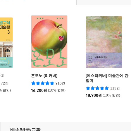
 3
혼모노 (리커버)
[예스리커버] 미술관에 간
할미
72건
916건
113건
% 할인)
16,200
원
(10% 할인)
18,900
원
(10% 할인)
배송/반품/교환