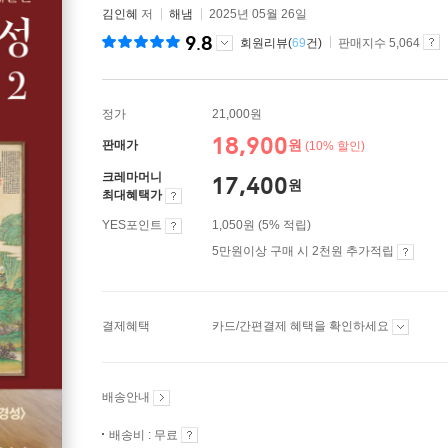
김인혜
저
해냄
2025년 05월 26일
9.8
회원리뷰(
69
건)
판매지수 5,064
정가
21,000원
18,900
원
판매가
(10% 할인)
크레마머니
17,400
원
최대혜택가
YES포인트
1,050원 (5% 적립)
5만원이상 구매 시 2천원 추가적립
결제혜택
카드/간편결제 혜택을 확인하세요
배송안내
배송비 : 무료