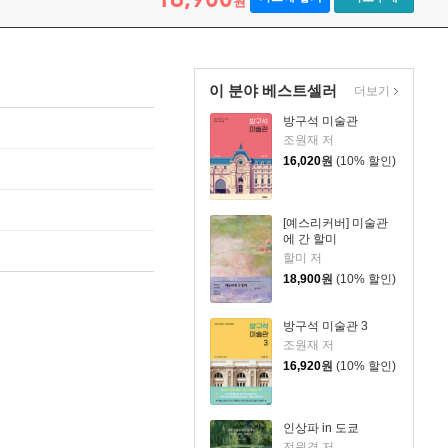
원
이 분야 베스트셀러
더보기
방구석 미술관
조원재 저
16,020
원
(10% 할인)
[예스리커버] 미술관
에 간 할미
할미 저
18,900
원
(10% 할인)
방구석 미술관 3
조원재 저
16,920
원
(10% 할인)
인상파 in 도쿄
전원경 저