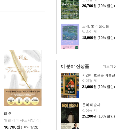
20,700
원
(10% 할인)
모네, 빛의 순간들
박송이 저
18,900
원
(10% 할인)
이 분야 신상품
더보기
시간이 흐르는 미술관
이미경 저
21,600
원
(10% 할인)
돈의 미술사
심상용 저
테오
25,200
원
(10% 할인)
앨런 레비 저/노지양 역
오팬하우스
|
18,900
원
(10% 할인)