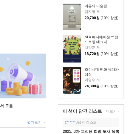
어른의 미술관
김지영 저
20,700
원
(10% 할인)
AI X 애니메이션 액팅
드로잉 테크닉
차양훈 저
18,720
원
(10% 할인)
조선시대 민화 유래와
상징
이영수 저
24,300
원
(10% 할인)
도서 모음
이 책이 담긴
리스트
더보기
펼쳐보기
z******3
님의 리스트
2025. 3차 교직원 희망 도서 목록