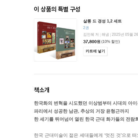
이 상품의 특별 구성
살롱 드 경성 1,2 세트
2권
김인혜 저
해냄
2025년 05월 2
|
|
37,800
원
(10% 할인)
카트에 넣기
책소개
한국화의 변혁을 시도했던 이상범부터 시대의 아이
파리에서 성공한 남관, 추상의 거장 윤형근까지
한 세기를 뛰어넘어 열린 한국 근대 화가들의 전람
한국 근대미술이 젊은 세대들에게 ‘멋진 것’으로 떠