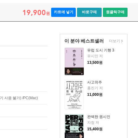
19,900
카트에 넣기
바로구매
원클릭구매
원
이 분야 베스트셀러
더보기
유럽 도시 기행 3
유시민 저
13,500
원
사고외주
홍진기 저
11,000
원
사용 불가) /PC(Mac)
완벽한 원시인
자청 저
15,400
원