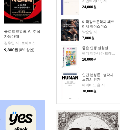
치엔웨이(??) 저
24,000
원
미국장르문학과 패트
리셔 하이스미스
클로드코워크 AI 주식
박순영 저
자동매매
7,000
원
김우민 저
로이북스
|
좋은 인생 실험실
9,800
원
(0% 할인)
웬디 제하나라 트레메인 저/황근하 역
16,000
원
인간 본성론 : 생각과
느낌의 인간
데이비드 흄 저
38,000
원