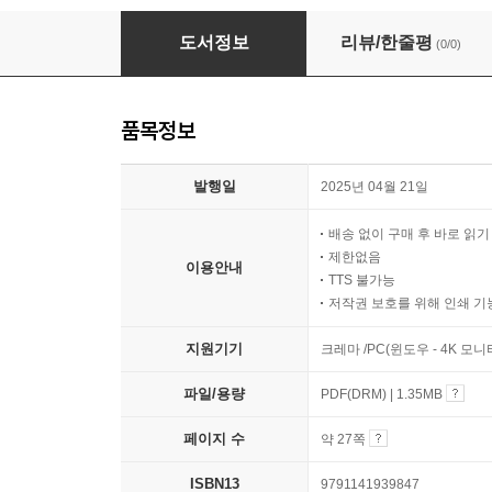
ChatGPT O3 일상을 해킹하다
도서정보
리뷰/한줄평
(0/0)
품목정보
발행일
2025년 04월 21일
배송 없이 구매 후 바로 읽
제한없음
이용안내
TTS 불가능
저작권 보호를 위해 인쇄 기
지원기기
크레마 /PC(윈도우 - 4K 모
파일/용량
PDF(DRM) | 1.35MB
페이지 수
약 27쪽
ISBN13
9791141939847