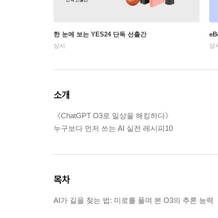
한 눈에 보는 YES24 단독 선출간
e
상시
상
소개
《ChatGPT O3로 일상을 해킹하다》
누구보다 먼저 쓰는 AI 실전 레시피10
목차
AI가 길을 찾는 법: 미로를 풀며 본 O3의 추론 능력