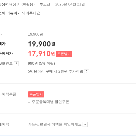
I상상력대장
저 (AI활용)
부크크
2025년 04월 21일
번째 리뷰어가 되어주세요.
가
19,900원
19,900
원
매가
17,910
원
폰혜택가
쿠폰받기
ES포인트
990원 (5% 적립)
5만원이상 구매 시 2천원 추가적립
가혜택쿠폰
쿠폰받기
주문금액대별 할인쿠폰
제혜택
카드/간편결제 혜택을 확인하세요