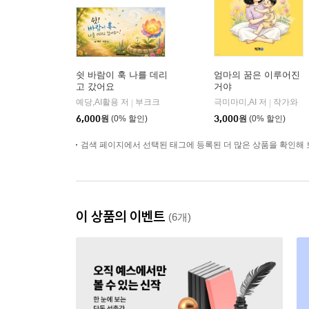
쉿 바람이 훅 나를 데리
엄마의 꿈은 이루어진
고 갔어요
거야
예당,AI활용 저
부크크
극미마미,AI 저
작가와
|
|
6,000
원
(0% 할인)
3,000
원
(0% 할인)
검색 페이지에서 선택된 태그에 등록된 더 많은 상품을 확인해 
이 상품의 이벤트
(6개)