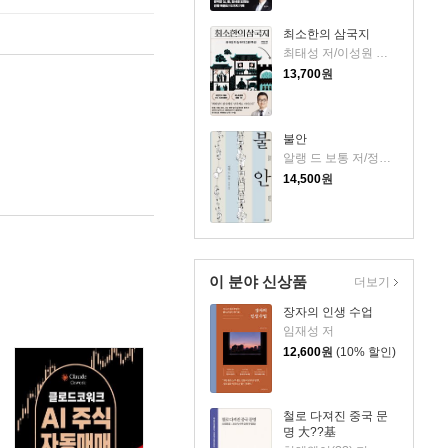
최소한의 삼국지
최태성 저/이성원 감수
13,700
원
불안
알랭 드 보통 저/정영목 역
14,500
원
이 분야 신상품
더보기
장자의 인생 수업
임재성 저
12,600
원
(10% 할인)
철로 다져진 중국 문
명 大??基