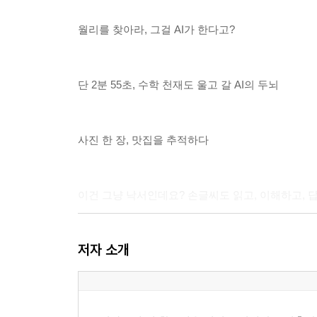
월리를 찾아라, 그걸 AI가 한다고?
단 2분 55초, 수학 천재도 울고 갈 AI의 두뇌
사진 한 장, 맛집을 추적하다
이건 그냥 낙서인데요? 손글씨도 읽고, 이해하고, 답
저자 소개
PSD 파일까지 만들어? AI가 디자이너가 되던 날
나만의 사진 스타일, AI가 기억해주는 세상