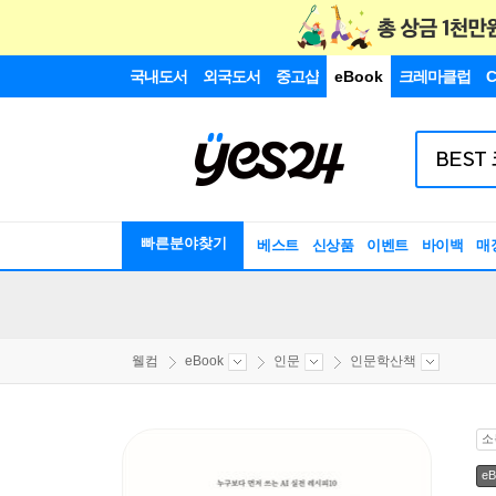
국내도서
외국도서
중고샵
eBook
크레마클럽
C
빠른분야찾기
베스트
신상품
이벤트
바이백
매
웰컴
eBook
인문
인문학산책
소
eB