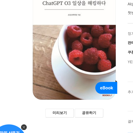
A
첫
정
판
쿠
Y
추
미리보기
공유하기
결