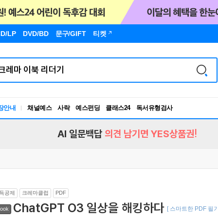
D/LP
DVD/BD
문구
/GIFT
티켓
독서유형검사
장안내
채널예스
사락
예스펀딩
클래스24
RBTI Lab
독서유형검사
AI 일문백답
의견 남기면 YES상품권!
득공제
크레마클럽
PDF
ChatGPT O3 일상을 해킹하다
[ 스마트한 PDF 필
ook