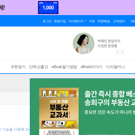
로그인
회원가입
마이페이지
카트
주문/배송
고객센터
Gl
쿠폰받기
단독선출간
eBook필기방법
eBook리더기
디지털머니
기 기능을 사용해 보세요! ]