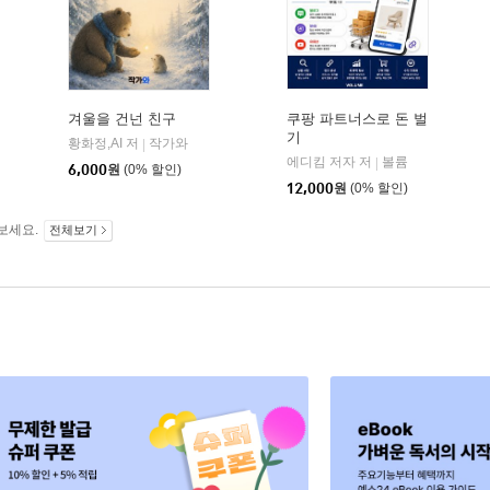
겨울을 건넌 친구
쿠팡 파트너스로 돈 벌
기
황화정,AI 저
작가와
|
에디킴 저자 저
볼륨
|
6,000
원
(0% 할인)
12,000
원
(0% 할인)
보세요.
전체보기