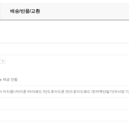
배송/반품/교환
기
능 제공 안함
니터 미지원) /아이폰 /아이패드 /안드로이드폰 /안드로이드패드 /전자책단말기(저사양 기기 