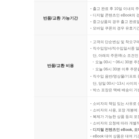
출고 완료 후 10일 이내의 
디지털 콘텐츠인 eBook의 
반품/교환 가능기간
중고상품의 경우 출고 완료일
모바일 쿠폰의 경우 유효기간(
고객의 단순변심 및 착오구
직수입양서/직수입일서중 일
단, 아래의 주문/취소 조건인
오늘 00시 ~ 06시 30분 
반품/교환 비용
오늘 06시 30분 이후 주문
직수입 음반/영상물/기프트 
단, 당일 00시~13시 사이
박스 포장은 택배 배송이 가
소비자의 책임 있는 사유로 
소비자의 사용, 포장 개봉에 
복제가 가능한 상품 등의 포장을 
소비자의 요청에 따라 개별
디지털 컨텐츠인 eBook, 
eBook 대여 상품은 대여 기