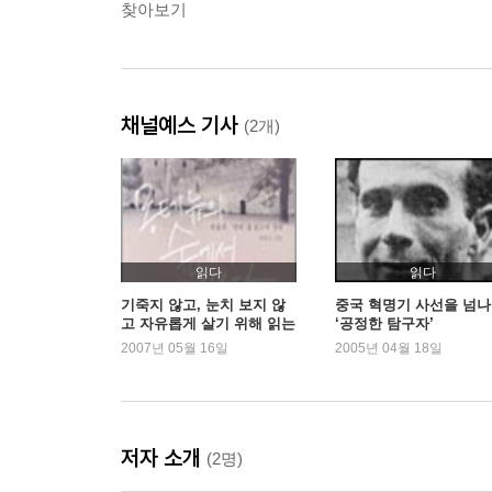
찾아보기
채널예스 기사
(2개)
읽다
읽다
기죽지 않고, 눈치 보지 않
중국 혁명기 사선을 넘
고 자유롭게 살기 위해 읽는
‘공정한 탐구자’
책
2007년 05월 16일
2005년 04월 18일
저자 소개
(2명)