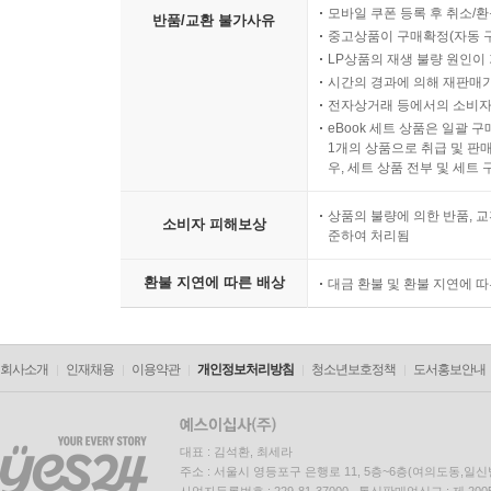
모바일 쿠폰 등록 후 취소/환
반품/교환 불가사유
중고상품이 구매확정(자동 
LP상품의 재생 불량 원인이 기
시간의 경과에 의해 재판매가
전자상거래 등에서의 소비자
eBook 세트 상품은 일괄 
1개의 상품으로 취급 및 판매
우, 세트 상품 전부 및 세트
상품의 불량에 의한 반품, 교
소비자 피해보상
준하여 처리됨
환불 지연에 따른 배상
대금 환불 및 환불 지연에 
회사소개
인재채용
이용약관
개인정보처리방침
청소년보호정책
도서홍보안내
대표 : 김석환, 최세라
주소 : 서울시 영등포구 은행로 11, 5층~6층(여의도동,일신