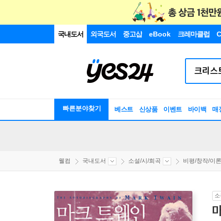
국내도서
외국도서
중고샵
eBook
크레마클럽
C
빠른분야찾기
베스트
신상품
이벤트
바이백
매
웰컴
국내도서
소설/시/희곡
비평/창작/이
소