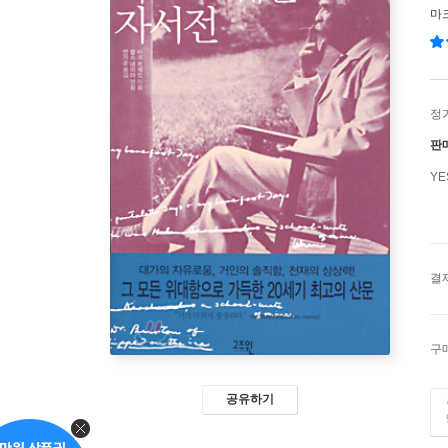
마
정
판
Y
결
구
공유하기