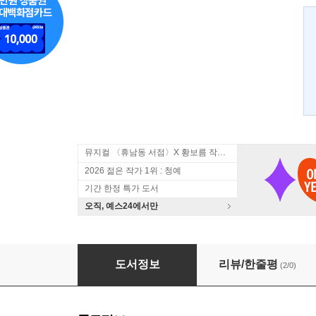
뮤지컬 〈휴남동 서점〉X 황보름 작가 북토크
2026 젊은 작가 1위 : 청예
기간 한정 특가 도서
오직, 예스24에서만
마크 트웨인 자서전
도서정보
리뷰/한줄평
(2/0)