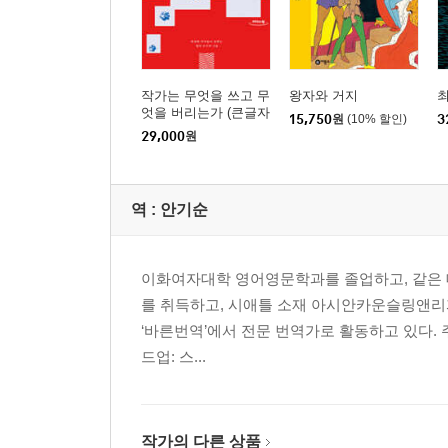
작가는 무엇을 쓰고 무
왕자와 거지
최
엇을 버리는가 (큰글자
15,750
원
(10% 할인)
3
도서)
29,000
원
역 :
안기순
이화여자대학 영어영문학과를 졸업하고, 같은
를 취득하고, 시애틀 소재 아시안카운슬링앤리퍼럴서비스T
‘바른번역’에서 전문 번역가로 활동하고 있다. 
드업: 스...
작가의 다른 상품