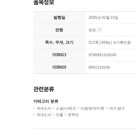
품목정보
발행일
2005년 02월 15일
판형
양장
쪽수, 무게, 크기
512쪽 | 858g | 크기확인중
ISBN13
9788991319240
ISBN10
8991319246
관련분류
카테고리 분류
국내도서
소설/시/희곡
비평/창작/이론
작가 탐구
국내도서
인물
문학인