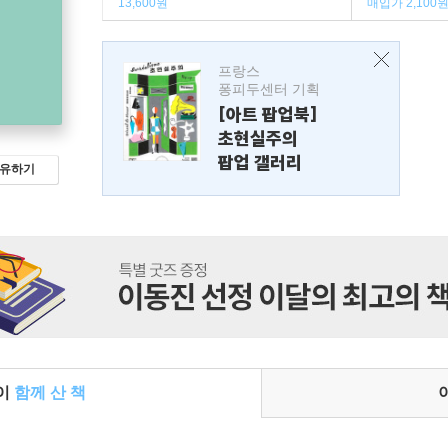
13,600원
매입가 2,100
프랑스
퐁피두센터 기획
[아트 팝업북]
초현실주의
팝업 갤러리
유하기
들이
함께 산 책