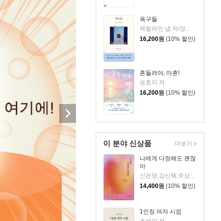
욕구들
캐럴라인 냅 저/정지인 역
16,200
원
(10% 할인)
흔들려야, 마흔!
송효지 저
16,200
원
(10% 할인)
이 분야 신상품
더보기
나에게 다정해도 괜찮
아
신은영,강신혜,주상희,윤근영,정현숙 저
14,400
원
(10% 할인)
1인칭 여자 시점
조세인 저