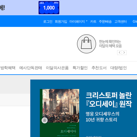
로그인
회원가입
마이페이지
카트
주문/배송
고객센터
Gl
름방학혜택
예사단독판매
이달의사은품
특가할인
추천도서
대량/법인