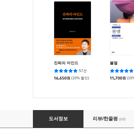
진짜의 마인드
불멸
57건
16,650
원
(10% 할인)
11,700
원
(10
여자는 죽지 않았다
도서정보
리뷰/한줄평
(1/2)