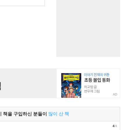
원
AD
이 책을 구입하신 분들이
많이 산 책
4
/4