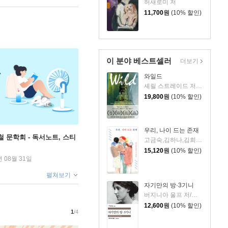
허새로미 저
11,700
원
(10% 할인)
이 분야 베스트셀러
더보기
와일드
셰릴 스트레이드 저/우진하 역
19,800
원
(10% 할인)
우리, 나이 드는 존재
철 문학회 - 독서노트, 스티
고금숙,김하나,김희경,송은혜,신혜우,윤정원,이라영,정수윤,정희진 저
15,120
원
(10% 할인)
년 08월 31일
펼쳐보기
자기만의 방·3기니
버지니아 울프 저/이미애 역
12,600
원
(10% 할인)
1
/4