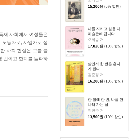
15,200
원
(5% 할인)
나를 지키고 싶을 때
미술관에 갑니다
 독재 사회에서 여성들은
오희승 저
 노동자로, 사업가로 성
17,820
원
(10% 할인)
한 사회 현실은 그를 불
몇 번이고 한계를 돌파하
살면서 한 번은 혼자
가 된다
김준정 저
16,200
원
(10% 할인)
한 달에 한 번, 나를 만
나러 가는 날
이현주 저
13,500
원
(10% 할인)