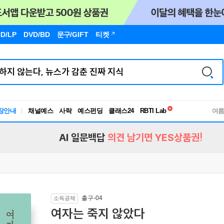
D/LP
DVD/BD
문구
/GIFT
티켓
독서유형검사
RBTI Lab
장안내
채널예스
사락
예스펀딩
클래스24
독서유형검사
여
AI 일문백답
의견 남기면 YES상품권!
출구-04
소득공제
여자는 죽지 않았다