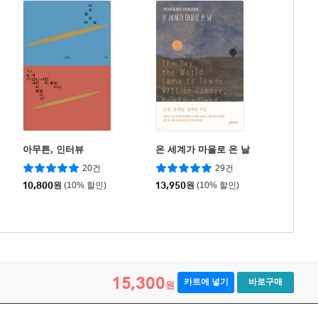
아무튼, 인터뷰
온 세계가 마을로 온 날
20건
29건
10,800
원
(10% 할인)
13,950
원
(10% 할인)
15,300
카트에 넣기
바로구매
원