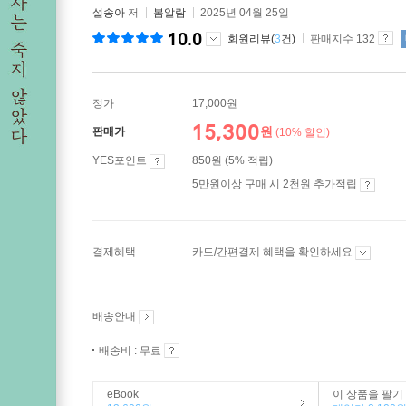
설송아
저
봄알람
2025년 04월 25일
10.0
회원리뷰(
3
건)
판매지수 132
정가
17,000원
15,300
원
판매가
(10% 할인)
YES포인트
850원 (5% 적립)
5만원이상 구매 시 2천원 추가적립
결제혜택
카드/간편결제 혜택을 확인하세요
배송안내
배송비 : 무료
eBook
이 상품을 팔기