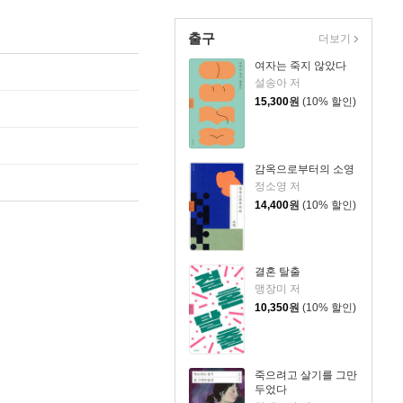
출구
더보기
여자는 죽지 않았다
설송아 저
15,300
원
(10% 할인)
감옥으로부터의 소영
정소영 저
14,400
원
(10% 할인)
결혼 탈출
맹장미 저
10,350
원
(10% 할인)
죽으려고 살기를 그만
두었다