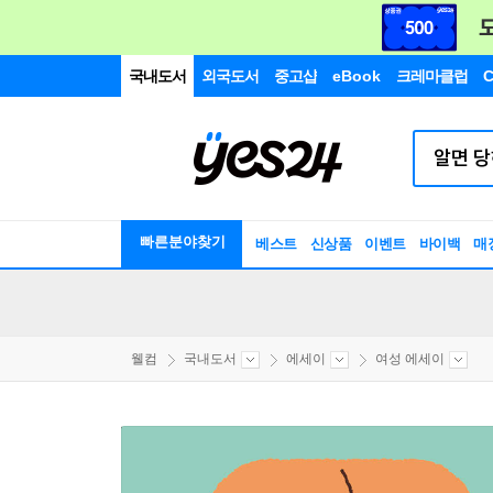
국내도서
외국도서
중고샵
eBook
크레마클럽
C
빠른분야찾기
베스트
신상품
이벤트
바이백
매
웰컴
국내도서
에세이
여성 에세이