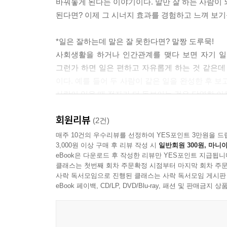
바꿔놓게 된다는 이야기이다. 말만 잘 하는 사람이 
된다면? 이제 그 시너지 효과를 경험하고 느껴 보기
*일은 잘하는데 말은 잘 못한다면? 말짱 도루묵!
사회생활을 하거나 인간관계를 맺다 보면 자기 일
그런가 하면 일은 편하고 자유롭게 하는 것 같은데 
이다. 예를 들어 두 사람이 같은 일을 완성한 후 
사람이 있을 때 전자가 더 돋보이는 것은 당연한 이
사람들의 능력에는 분명 차이가 있지만 대체로 그렇
회원리뷰
인격은 하루아침에 바꿀 수 없는 것이라해도 표현력,
(2건)
매주 10건의 우수리뷰를 선정하여 YES포인트 3만원을 드
3,000원 이상 구매 후 리뷰 작성 시
일반회원 300원, 마니아
*좋은 인간관계의 핵심은 좋은 대화
eBook은 다운로드 후 작성한 리뷰만 YES포인트 지급됩니
많은 사람들이 인간관계를 잘 만들어가는 것에 대
클래스는 첫번째 회차 주문확정 시점부터 마지막 회차 주문
당황하고 혼란스러워하는 사람들이 생각보다 훨씬
사락 독서모임으로 진행된 클래스는 사락 독서모임 게시판
견디겠다’고 말한다. 왜 이렇게 사람들은 좋은
eBook 페이백, CD/LP, DVD/Blu-ray, 패션 및 판매금
인간관계의 기본은 좋은 대화에 있다고 해도 과언
수밖에 없다. 당신이 좋은 대화를 이끌어내고 만들