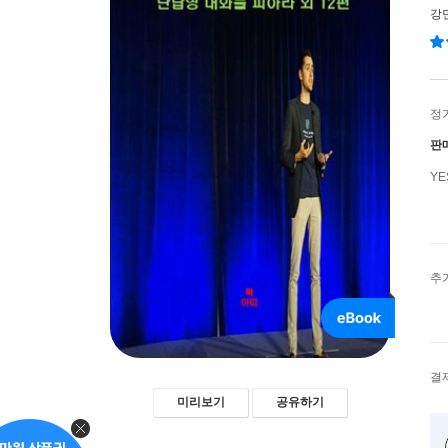
강
정
판
Y
추
결
미리보기
공유하기