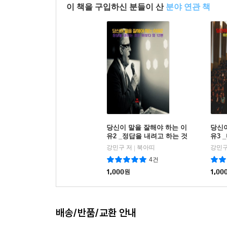
이 책을 구입하신 분들이 산
분야 연관 책
당신이 말을 잘해야 하는 이
당신이
유2 _정답을 내려고 하는 것
유3 
은 바보다 외 12편
13편
강민구 저
북아띠
강민구
|
4건
1,000
원
1,00
배송/반품/교환 안내