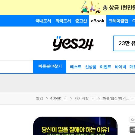
국내도서
외국도서
중고샵
eBook
크레마클럽
C
빠른분야찾기
베스트
신상품
이벤트
바이백
매
웰컴
eBook
자기계발
화술/협상/회의...
소
eB