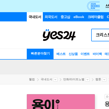
국내도서
외국도서
중고샵
eBook
크레마클럽
C
빠른분야찾기
베스트
신상품
이벤트
바이백
매
웰컴
국내도서
만화/라이트노벨
웹툰
소
용