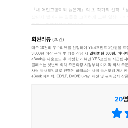
『내 어린고양이와 늙은개』의 초 작가의 신작 『
살면서 벌어지는 일들을 코믹하게 그린 일상과 비
다투는 화제작으로 떠올랐다.
거의 모든 게임과 만화책을 섭렵했고 스스로를 
회원리뷰
등장하는 개그가 용이란 정체를 숨기고 판타지 소
(20건)
초년생 최우혁의 좌충우돌 황당한 에피소드로 펼쳐
매주 10건의 우수리뷰를 선정하여 YES포인트 3만원을 드
3,000원 이상 구매 후 리뷰 작성 시
일반회원 300원, 마니아
날아온 김용, 김옥분, 이 인간보다 더 인간적인 용 
eBook은 다운로드 후 작성한 리뷰만 YES포인트 지급됩니
2권에서는 김옥분의 소심한 썸남 이영수와 귀여운
클래스는 첫번째 회차 주문확정 시점부터 마지막 회차 주문
가득하다. 1권 보다 더욱 두꺼워진 페이지와 초 작
사락 독서모임으로 진행된 클래스는 사락 독서모임 게시판
eBook 페이백, CD/LP, DVD/Blu-ray, 패션 및 판매금
20
명