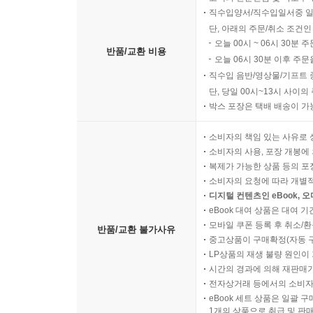
직수입양서/직수입일서중 일
단, 아래의 주문/취소 조건인
오늘 00시 ~ 06시 30분 
반품/교환 비용
오늘 06시 30분 이후 주문
직수입 음반/영상물/기프트 
단, 당일 00시~13시 사이
박스 포장은 택배 배송이 가
소비자의 책임 있는 사유로 
소비자의 사용, 포장 개봉에 
복제가 가능한 상품 등의 포장을 
소비자의 요청에 따라 개별
디지털 컨텐츠인 eBook, 
eBook 대여 상품은 대여 기
모바일 쿠폰 등록 후 취소/환
반품/교환 불가사유
중고상품이 구매확정(자동 
LP상품의 재생 불량 원인이 기
시간의 경과에 의해 재판매가
전자상거래 등에서의 소비자
eBook 세트 상품은 일괄 
1개의 상품으로 취급 및 판매