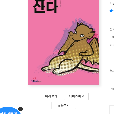
정
정
판
Y
결
구
미리보기
사이즈비교
공유하기