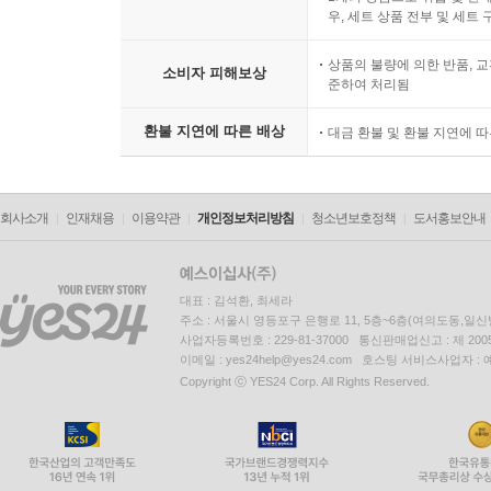
우, 세트 상품 전부 및 세트
상품의 불량에 의한 반품, 교
소비자 피해보상
준하여 처리됨
환불 지연에 따른 배상
대금 환불 및 환불 지연에 
회사소개
인재채용
이용약관
개인정보처리방침
청소년보호정책
도서홍보안내
대표 : 김석환, 최세라
주소 : 서울시 영등포구 은행로 11, 5층~6층(여의도동,일신
사업자등록번호 : 229-81-37000 통신판매업신고 : 제 200
이메일 : yes24help@yes24.com 호스팅 서비스사업자 :
Copyright ⓒ YES24 Corp. All Rights Reserved.