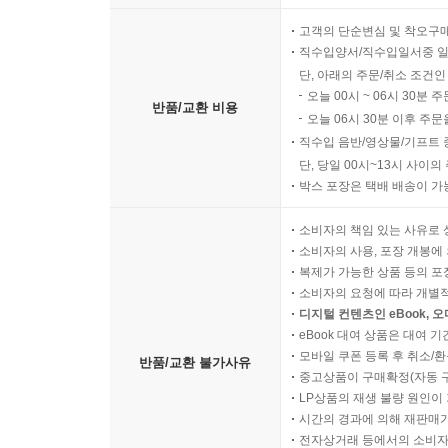
고객의 단순변심 및 착오구
직수입양서/직수입일서중 일
단, 아래의 주문/취소 조건인
오늘 00시 ~ 06시 30분 
반품/교환 비용
오늘 06시 30분 이후 주문
직수입 음반/영상물/기프트 
단, 당일 00시~13시 사이
박스 포장은 택배 배송이 가
소비자의 책임 있는 사유로 
소비자의 사용, 포장 개봉에 
복제가 가능한 상품 등의 포장을 
소비자의 요청에 따라 개별
디지털 컨텐츠인 eBook, 
eBook 대여 상품은 대여 기
모바일 쿠폰 등록 후 취소/환
반품/교환 불가사유
중고상품이 구매확정(자동 
LP상품의 재생 불량 원인이 기
시간의 경과에 의해 재판매가
전자상거래 등에서의 소비자