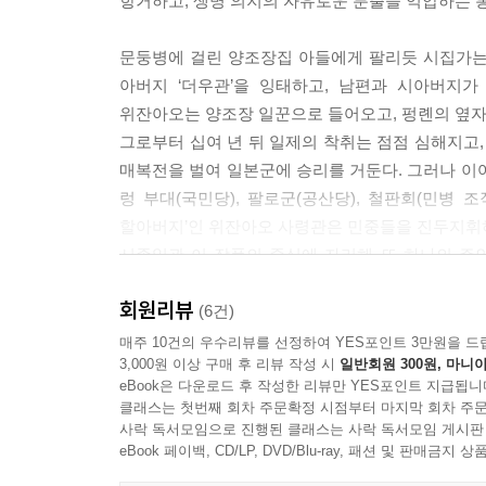
항거하고, 생명 의지의 자유로운 분출을 억압하는 
문둥병에 걸린 양조장집 아들에게 팔리듯 시집가는 
아버지 ‘더우관’을 잉태하고, 남편과 시아버지
위잔아오는 양조장 일꾼으로 들어오고, 펑롄의 옆자
그로부터 십여 년 뒤 일제의 착취는 점점 심해지고
매복전을 벌여 일본군에 승리를 거둔다. 그러나 이
렁 부대(국민당), 팔로군(공산당), 철판회(민병
할아버지’인 위잔아오 사령관은 민중들을 진두지휘
시종일관 이 작품의 중심에 자리해 또 하나의 주인
가오미 현은 “늘 비가 내려 해마다 여름이나 가
회원리뷰
수수만 심었”다고 한다. 자연재해 앞에서도 가장 높
(6건)
민초들의 민족정신을 “붉은 수수밭”으로 나타낸 것
매주 10건의 우수리뷰를 선정하여 YES포인트 3만원을 드
3,000원 이상 구매 후 리뷰 작성 시
일반회원 300원, 마니아
eBook은 다운로드 후 작성한 리뷰만 YES포인트 지급됩니
경직된 제도와 이념·문명에 갇히기 전,
클래스는 첫번째 회차 주문확정 시점부터 마지막 회차 주문
살아 펄떡이는 생의 본능과
사락 독서모임으로 진행된 클래스는 사락 독서모임 게시판
근원적이고 야성적인 기운에 대한 열망
eBook 페이백, CD/LP, DVD/Blu-ray, 패션 및 판매금