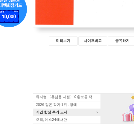
미리보기
사이즈비교
공유하기
뮤지컬 〈휴남동 서점〉X 황보름 작가 북토크
2026 젊은 작가 1위 : 청예
기간 한정 특가 도서
오직, 예스24에서만