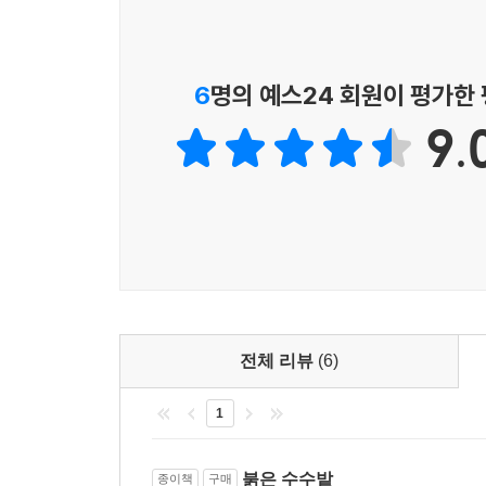
“넌 영웅을 숭상하지만 개자식은 미워하지.
하지만 가장 영웅적인 사내면서 또한 가장 개자식이
6
명의 예스24 회원이 평가한
이 작품이 처음 출간되었을 때 인물 성격이나 서
9.
작품이 표방하는 가치나 윤리·심미적 성향 등에 대
탐닉하며, 폭력을 미화하고, 기이함과 추함을 과도
그러나 옮긴이 심혜영 교수는 이러한 비판들은 도
억압성에 대해 던지는 저항과 질문”이라는 것이다
있다고 한다.
중국의 원로 비평가 류자이푸(?再?)는 모옌 문학을 
우리 세대의 삶의 조건을 가장 철저하게 깨닫고, 자신
같은 교조의 견고한 성, 기존의 권력과 이데올로기
보여주는 부도덕한 면모들은 바로 이 ‘생명의 충
전체 리뷰
(6)
수단이며 과정이라고 해석한다.
1
『붉은 수수밭』이 표방하는 ‘순종의 영웅적 개인’과
도전과 저항을 내포한다고 볼 수 있다. ‘영웅적 개인
계급과 이념의 범주 안에 갇혀 개인이 소멸되고 생
붉은 수수밭
종이책
구매