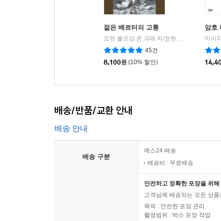
젊은 베르터의 고통
암호
요한 볼프강 폰 괴테 저/정현규 역
을유문화
마이자
|
45건
8,100
원
(10% 할인)
14,4
배송/반품/교환 안내
배송 안내
예스24 배송
배송 구분
배송비 : 무료배송
안전하고 정확한 포장을 위해 
고객님께 배송되는 모든 상품을
목적 : 안전한 포장 관리
촬영범위 : 박스 포장 작업