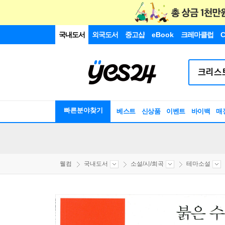
국내도서
외국도서
중고샵
eBook
크레마클럽
C
빠른분야찾기
베스트
신상품
이벤트
바이백
매
웰컴
국내도서
소설/시/희곡
테마소설