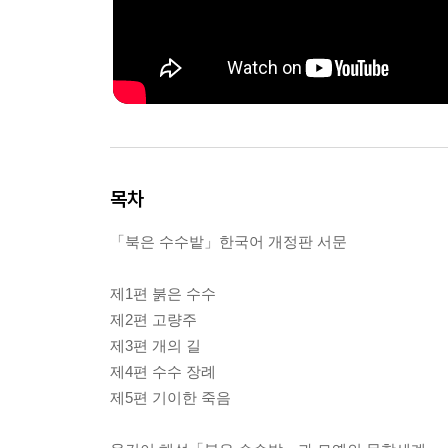
목차
「북은 수수밭」한국어 개정판 서문
제1편 붉은 수수
제2편 고량주
제3편 개의 길
제4편 수수 장례
제5편 기이한 죽음