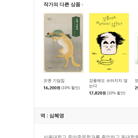
작가의 다른 상품
모옌 기담집
강풍에도 쓰러지지 않
는다
16,200
원
(10% 할인)
2
17,820
원
(10% 할인)
역 :
심혜영
서울대학교 중어중문학과를 졸업하고 동대학원에서