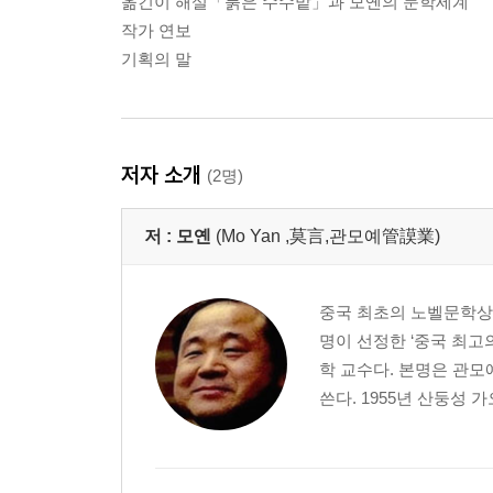
옮긴이 해설「붉은 수수밭」과 모옌의 문학세계
작가 연보
기획의 말
저자 소개
(2명)
저 :
모옌
(Mo Yan ,莫言,관모예管謨業)
중국 최초의 노벨문학상 
명이 선정한 ‘중국 최고
학 교수다. 본명은 관모
쓴다. 1955년 산둥성