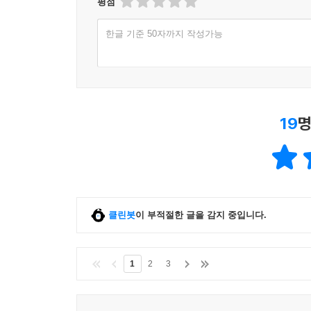
『붉은 수수밭』은 작가 모옌의 세계관을 드러낸 
평점
‘후쿠오카문화상’ 시상 사유
한글 기준 50자까지 작성가능
이 작품을 통해 모옌은 ‘가오미 둥베이 지방’을 세
서사시 같은 소설, 최고의 중국작가. _『리스만 타
19
명
2004년 중국 베이징인민문학출판사에서 육천 년 
당대소설 대표 작품으로 『붉은 수수밭』이 선정되
모옌은 자기 고향 땅에서 모든 작품의 소재를 채굴
샌프란시스코 주립대학 교수)
클린봇
이 부적절한 글을 감지 중입니다.
『붉은 수수밭』은 작가 모옌 특유의 기발하고 뛰
황당하면서 신비하고, 예측이 불가능한 몽환소설 
1
2
3
한 편의 철학서이다. _중국 상하이문예출판사
수많은 문화와 예술의 부침 속에서도 모옌은 굳