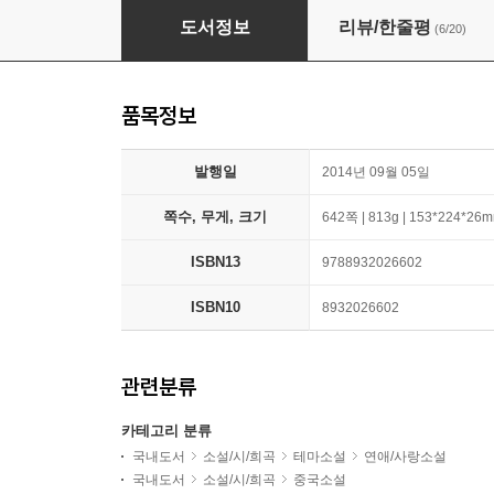
붉은 수수밭
도서정보
리뷰/한줄평
(6/20)
품목정보
발행일
2014년 09월 05일
쪽수, 무게, 크기
642쪽 | 813g | 153*224*26
ISBN13
9788932026602
ISBN10
8932026602
관련분류
카테고리 분류
국내도서
소설/시/희곡
테마소설
연애/사랑소설
국내도서
소설/시/희곡
중국소설