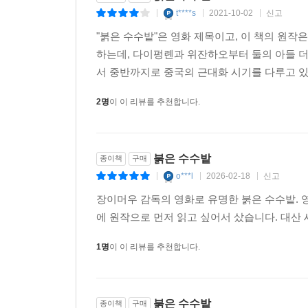
수수의 포위와 순종 수수에 대한 강렬한 동경을 
t****s
2021-10-02
신고
|
|
|
가는― 현실에 대한 아쉬움과 ‘순종’과 ‘영원’에 대
"붉은 수수밭"은 영화 제목이고, 이 책의 원작
하는데, 다이펑롄과 위잔하오부터 둘의 아들 더우
살아 있는 감각의 세계
서 중반까지로 중국의 근대화 시기를 다루고 있다.
이 작품에 드러난 사상이나 윤리는 논란이 있었으나
2명
이 이 리뷰를 추천합니다.
제3의 서사 시점을 통해 주관적인 내면 묘사나 
혼재되어 있는 복잡하고 흐릿한 인간성의 중간지대를
세밀하고 생동감 있는 세부 묘사에서의 탁월성 등은
붉은 수수밭
종이책
구매
『붉은 수수밭』의 미학적 성취를 논한다면 ‘살아
o***l
2026-02-18
신고
|
|
|
온도와 형상 언어로 담아내 ‘살아 있는 감각의 
장이머우 감독의 영화로 유명한 붉은 수수밭. 
‘들척지근한 비린내’처럼 강렬하고 역동적인 감각
에 원작으로 먼저 읽고 싶어서 샀습니다. 대산
회상의 부드러운 감각으로 우리에게 전해진다. 스
마치 작가가 “펜 끝으로 인간 삶의 모든 것을 실어
1명
이 이 리뷰를 추천합니다.
그리고 거의 본능적이리만큼 거침없이 분출되는 감
또한 모옌은 ‘우리 할머니’ 또는 ‘우리 할아버지’
가능한 아주 독특한 시점을 선보인다. 모옌은 “‘나’
붉은 수수밭
종이책
구매