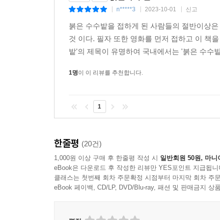
할머니’의 시각으로, 할머니의 심리적인 세계까
n*****3
2023-10-01
신고
|
|
|
드러내는 데 매우 용이”하다고 했다. 또한 “그 ‘나
붉은 수수밭을 접하게 된 사람들의 절반이상은
시각을 확보할 수 있고, 그 당시만 해도 중국에
것 이다. 필자 또한 영화를 먼저 접하고 이 책을
수수밭』은 ‘나’가 서술하는 동시에 ‘나의 할머니 
밭'의 제목이 유명하여 국내에서는 '붉은 수수밭
바로 현 시점에까지 끌어내리는 효과를 얻는다.
1명
이 이 리뷰를 추천합니다.
『붉은 수수밭』은 전 세계 20여 개 국가에서 번
묘사와 살아 있는 감각은 배경이 모옌의 고향이기
대부분의 공간적 배경은 자신의 고향인 산둥 성 
1
생활”이기에 “고향은 아주 중요한 창작의 원천”이
한다.
한줄평
(20건)
■ 이 책에 쏟아진 찬사들
1,000원 이상 구매 후 한줄평 작성 시
일반회원 50원, 마니
eBook은 다운로드 후 작성한 리뷰만 YES포인트 지급됩니
클래스는 첫번째 회차 주문확정 시점부터 마지막 회차 주문
보편적인 인간 조건에 대한 신랄하고 설득력 있으며 
eBook 페이백, CD/LP, DVD/Blu-ray, 패션 및 판매금
생생하고 깊이 있게 폭로했다. _2012년 노벨문학상