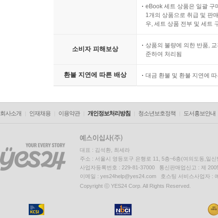
eBook 세트 상품은 일괄 
1개의 상품으로 취급 및 판매
우, 세트 상품 전부 및 세트
상품의 불량에 의한 반품, 교
소비자 피해보상
준하여 처리됨
환불 지연에 따른 배상
대금 환불 및 환불 지연에 
회사소개
인재채용
이용약관
개인정보처리방침
청소년보호정책
도서홍보안내
대표 : 김석환, 최세라
주소 : 서울시 영등포구 은행로 11, 5층~6층(여의도동,일신
사업자등록번호 : 229-81-37000 통신판매업신고 : 제 200
이메일 : yes24help@yes24.com 호스팅 서비스사업자 :
Copyright ⓒ YES24 Corp. All Rights Reserved.