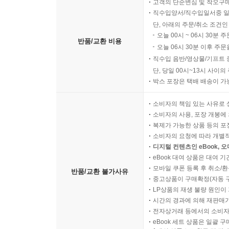
고객의 단순변심 및 착오구
직수입양서/직수입일서중 일
단, 아래의 주문/취소 조건인
오늘 00시 ~ 06시 30분 
반품/교환 비용
오늘 06시 30분 이후 주문
직수입 음반/영상물/기프트 
단, 당일 00시~13시 사이
박스 포장은 택배 배송이 가
소비자의 책임 있는 사유로 
소비자의 사용, 포장 개봉에 
복제가 가능한 상품 등의 포장을 
소비자의 요청에 따라 개별
디지털 컨텐츠인 eBook, 
eBook 대여 상품은 대여 기
모바일 쿠폰 등록 후 취소/환
반품/교환 불가사유
중고상품이 구매확정(자동 
LP상품의 재생 불량 원인이 기
시간의 경과에 의해 재판매가
전자상거래 등에서의 소비자
eBook 세트 상품은 일괄 