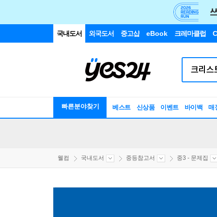
국내도서
외국도서
중고샵
eBook
크레마클럽
C
빠른분야찾기
베스트
신상품
이벤트
바이백
매
웰컴
국내도서
중등참고서
중3 - 문제집