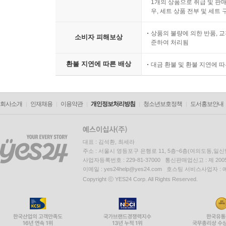
1개의 상품으로 취급 및 판매
우, 세트 상품 전부 및 세트
상품의 불량에 의한 반품, 교
소비자 피해보상
준하여 처리됨
환불 지연에 따른 배상
대금 환불 및 환불 지연에 
회사소개
인재채용
이용약관
개인정보처리방침
청소년보호정책
도서홍보안내
대표 : 김석환, 최세라
주소 : 서울시 영등포구 은행로 11, 5층~6층(여의도동,일신
사업자등록번호 : 229-81-37000 통신판매업신고 : 제 200
이메일 : yes24help@yes24.com 호스팅 서비스사업자 :
Copyright ⓒ YES24 Corp. All Rights Reserved.