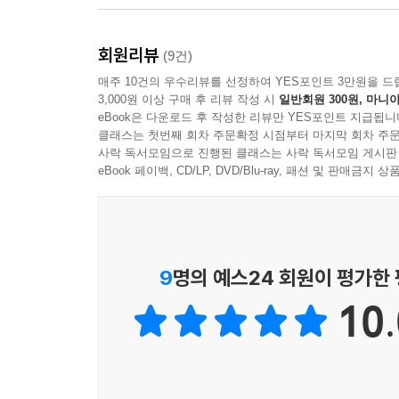
8) 고난도 문제
9) 서술형 문제
회원리뷰
(9건)
10) 본문 암기 워크북 앙코르
매주 10건의 우수리뷰를 선정하여 YES포인트 3만원을 드
3,000원 이상 구매 후 리뷰 작성 시
일반회원 300원, 마니아
eBook은 다운로드 후 작성한 리뷰만 YES포인트 지급됩니
클래스는 첫번째 회차 주문확정 시점부터 마지막 회차 주문
[특별 부록] 실전 모의고사
사락 독서모임으로 진행된 클래스는 사락 독서모임 게시판
LESSON 3. Stories of English Words and Expressi
eBook 페이백, CD/LP, DVD/Blu-ray, 패션 및 판매금
1) 3학년 1학기 기말고사대비 동아(윤정미) 3과 1회
2) 3학년 1학기 기말고사대비 동아(윤정미) 3과 2회
LESSON 4. Be a Smart Spender
1) 3학년 1학기 기말고사대비 동아(윤정미) 4과 1회
9
명의 예스24 회원이 평가한
2) 3학년 1학기 기말고사대비 동아(윤정미) 4과 2회
LESSON 5. The Team Behind the Team
10.
1) 3학년 1학기 기말고사대비 동아(윤정미) 5과 1회
2) 3학년 1학기 기말고사대비 동아(윤정미) 5과 2회