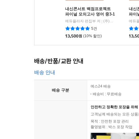
내신콘서트 백점프로젝트
내신
파이널 모의고사 영어 중3-1
파이널
미래엔 최연희 (2026년용)
동아 
에듀플라자 편집부 저
(주)에듀플라자
에듀플
|
5건
13,500
원
(10% 할인)
13,5
배송/반품/교환 안내
배송 안내
예스24 배송
배송 구분
배송비 : 무료배송
안전하고 정확한 포장을 위해 
고객님께 배송되는 모든 상품을
목적 : 안전한 포장 관리
촬영범위 : 박스 포장 작업