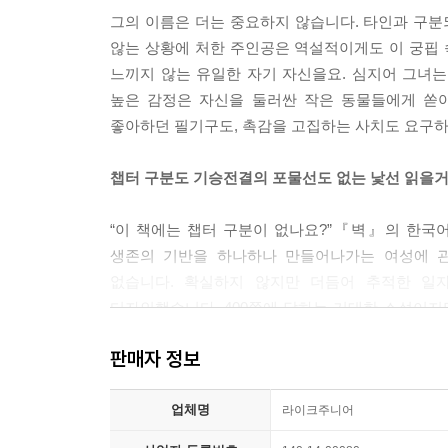
그의 이름은 더는 중요하지 않습니다. 타인과 구분
않는 상황에 처한 주인공은 역설적이게도 이 궁핍 
느끼지 않는 유일한 자기 자신을요. 심지어 그녀
높은 감정은 자신을 둘러싼 작은 동물들에게 쏟아
좋아하던 필기구도, 촉감을 고집하는 사치도 요구하
챕터 구분도 기승전결의 포물선도 없는 낯선 읽을
“이 책에는 챕터 구분이 없나요?”『벽』의 한국
생존의 기반을 하나하나 만들어나가는 여성에 관
없습니다. 확실하지 않지만 더듬어 추적한 일
디자인했습니다. 400쪽에 달하는 거대한 소설이지
전 세계이고, 과거와 미래를 잇는 유일한 연결고리에
판매자 정보
생존지향으로 계속해서 씌이고 있는 글입니다. 보이
약동이 느껴지기도 합니다. 물론 벽을 대단한 사회적
업체명
나와 타인, 우리와 그들을 가르고 배제하는 일상적
라이크주니어
타자의 무방비한 침입을 맞서 돋아난 보호벽이 되는