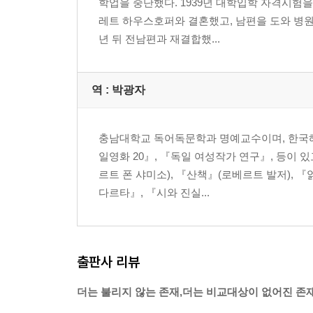
학업을 중단했다. 1939년 대학입학 자격시험을
레트 하우스호퍼와 결혼했고, 남편을 도와 병원
년 뒤 전남편과 재결합했...
역 :
박광자
충남대학교 독어독문학과 명예교수이며, 한국헤
일영화 20』, 『독일 여성작가 연구』, 등이 
르트 폰 샤미소), 『산책』(로베르트 발저), 
다르타』, 『시와 진실...
출판사 리뷰
더는 불리지 않는 존재,더는 비교대상이 없어진 존