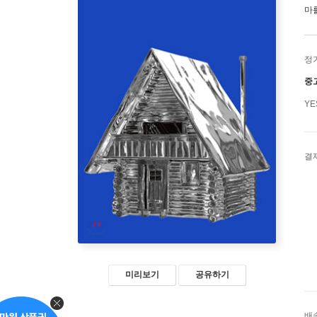
마
정
중
Y
결
미리보기
공유하기
배