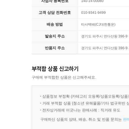
사업자 등록번호
140-14-00080
이 소설과 비슷한 소설이 몇 작품이고 떠오르지만 
고객 상담 전화번호
010-9341-9499
세계에 발들인 『벽』의 주인공은, 그러나 로빈슨 
배송 방법
타사택배(CJ대한통운)
처럼 대자연 속에 처한 유일한 인간이지만, 엄숙히
발송지 주소
경기도 파주시 연다산동 396-9
반품지 주소
경기도 파주시 연다산동 396-9
부적합 상품 신고하기
구매에 부적합한 상품은 신고해주세요.
상품정보 부정확 (카테고리 오등록/상품오등록/상품
거래 부적합 상품 (청소년 유해물품/기타 법규위반 
전자상거래에 어긋나는 판매사례 : 직거래 유도
구매하신 상품의 상태, 배송, 취소 및 반품 문의는
판