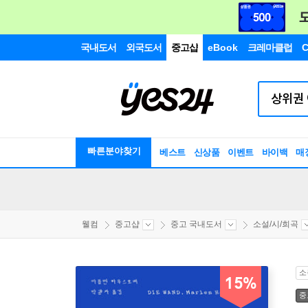
국내도서
외국도서
중고샵
eBook
크레마클럽
C
빠른분야찾기
베스트
신상품
이벤트
바이백
매
웰컴
중고샵
중고 국내도서
소설/시/희곡
소
15%
중