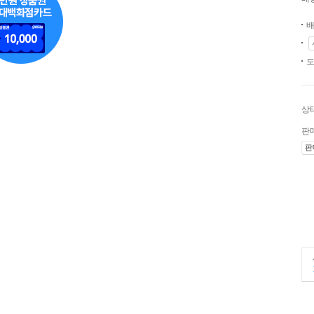
배
도
상
판
판