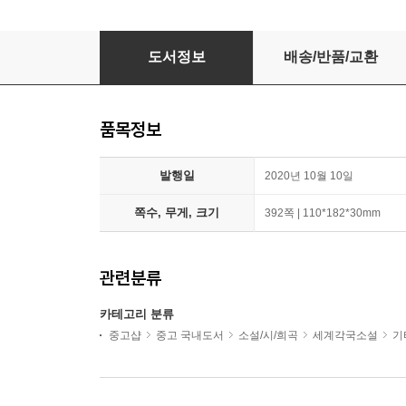
벽(반양장)
도서정보
배송/반품/교환
품목정보
발행일
2020년 10월 10일
쪽수, 무게, 크기
392쪽 | 110*182*30mm
관련분류
카테고리 분류
중고샵
중고 국내도서
소설/시/희곡
세계각국소설
기