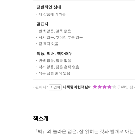
전반적인 상태
새 상품에 가까움
겉표지
변색 없음, 얼룩 없음
낙서 없음, 찢어진 부분 없음
겉 표지 있음
책등, 책배, 책아래위
변색 없음, 얼룩 없음
낙서 없음, 닳은 흔적 없음
책등 접힌 흔적 없음
판매자 :
새책좋아헌책싫어
(148명 평
사업자
책소개
『벽』의 놀라운 점은, 잘 읽히는 것과 별개로 아