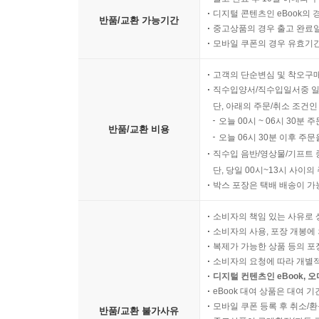
디지털 콘텐츠인 eBook의 
반품/교환 가능기간
중고상품의 경우 출고 완료일
모바일 쿠폰의 경우 유효기간(
고객의 단순변심 및 착오구
직수입양서/직수입일서중 일
단, 아래의 주문/취소 조건인
오늘 00시 ~ 06시 30분 
반품/교환 비용
오늘 06시 30분 이후 주문
직수입 음반/영상물/기프트 
단, 당일 00시~13시 사이
박스 포장은 택배 배송이 가
소비자의 책임 있는 사유로 
소비자의 사용, 포장 개봉에 
복제가 가능한 상품 등의 포장을 
소비자의 요청에 따라 개별
디지털 컨텐츠인 eBook, 
eBook 대여 상품은 대여 기
모바일 쿠폰 등록 후 취소/환
반품/교환 불가사유