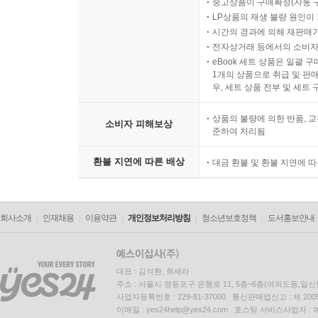
중고상품이 구매확정(자동 
LP상품의 재생 불량 원인이 기
시간의 경과에 의해 재판매가
전자상거래 등에서의 소비자
eBook 세트 상품은 일괄 
1개의 상품으로 취급 및 판매
우, 세트 상품 전부 및 세트
상품의 불량에 의한 반품, 교
소비자 피해보상
준하여 처리됨
환불 지연에 따른 배상
대금 환불 및 환불 지연에 
회사소개
인재채용
이용약관
개인정보처리방침
청소년보호정책
도서홍보안내
대표 : 김석환, 최세라
주소 : 서울시 영등포구 은행로 11, 5층~6층(여의도동,일신
사업자등록번호 : 229-81-37000 통신판매업신고 : 제 200
이메일 : yes24help@yes24.com 호스팅 서비스사업자 :