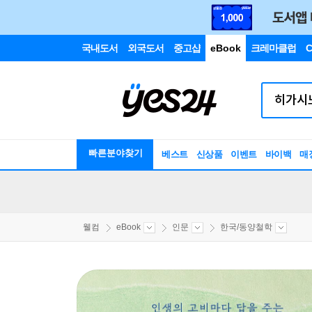
국내도서
외국도서
중고샵
eBook
크레마클럽
C
빠른분야찾기
베스트
신상품
이벤트
바이백
매
웰컴
eBook
인문
한국/동양철학