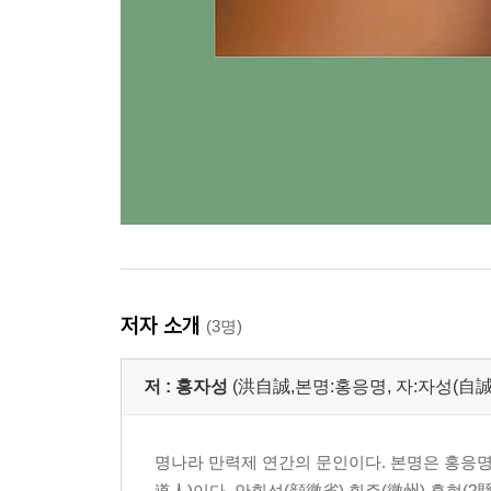
‘다소 부족한’ 정도가 안성맞춤이다.
그러면 안팎으로 근심을 불러들일 일이 없다.
165 현명한 사람이 말을 아끼는 이유
열 마디 말 중에 아홉 마디가 옳아도
반드시 명석하다는 칭찬을 기대할 수는 없지만,
단 한 마디만 잘못해도 사방에서 비난이 쏟아진다.
열 가지 전략을 세우고 전부 성공해도
반드시 그 공을 인정받으리란 보장은 없지만,
단 한 번이라도 실패하면 헐뜯는 소리가 빗발친다.
저자 소개
(3명)
따라서 현명한 사람은 침묵할지언정 떠들지 않으며
저 :
홍자성
(洪自誠,본명:홍응명, 자:자성(自誠)
서툰 척할지언정 재주를 부리지 않는다.
205 맹수보다 사람 마음 다스리기가 어렵다
명나라 만력제 연간의 문인이다. 본명은 홍응명
옛사람이 말하길
道人)이다. 안휘성(顔徽省) 휘주(徽州) 흡현(?