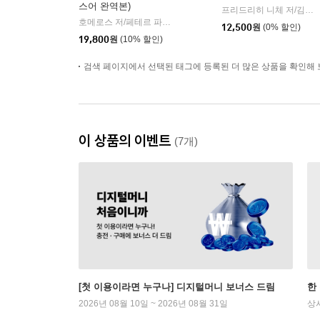
스어 완역본)
프리드리히 니체 저/김철 편역
호메로스 저/페테르 파울 루벤스 그림/박문재 역
현대지성
|
12,500
원
(0% 할인)
19,800
원
(10% 할인)
검색 페이지에서 선택된 태그에 등록된 더 많은 상품을 확인해 
이 상품의 이벤트
(7개)
[첫 이용이라면 누구나] 디지털머니 보너스 드림
한
2026년 08월 10일 ~ 2026년 08월 31일
상