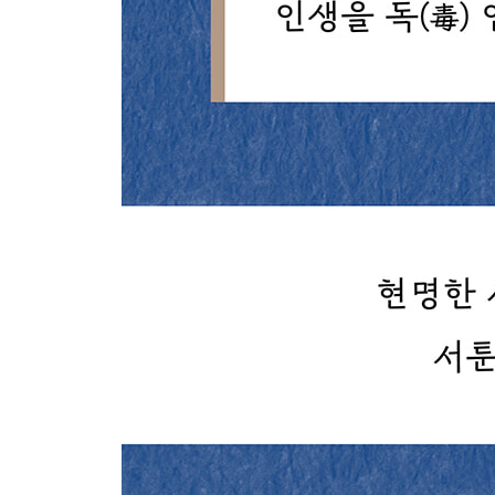
142 열정이 가라앉고 난 뒤
143 길고 짧은 것은 생각하기 나름이다
144 깨달음은 삶 속에 있다
145 입장을 바꾸면 달리 보인다
146 안달복달할 필요 없다
147 속세에 살면서 속세를 초탈하라
148 변화를 겪어야만 참모습이 나온다
149 만물의 본질은 같으니
150 근심을 버리면 부러울 것이 없다
151 삶 이전과 죽음 이후를 생각하라
152 상황에 매몰되지 말고 한 발짝 떨어져서 보라
6부 일상생활에 대하여
153 매사에 약간의 여유를 둔다
154 조용하면서도 생기가 넘치는 사람
155 후회할 일인지 미리 생각하고 행동하라
156 어느 쪽이든 지나치면 득이 되지 않는다
157 초심으로 돌아가라