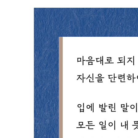
127 불의한 사람을 대하는 법
128 관직과 가정생활에 필요한 덕목
129 풍족한 때일수록 없이 사는 괴로움을 생각하라
130 소신을 지키되 남과 어울릴 줄도 알아야 한다
131 남의 허물을 작게, 내 허물은 크게 보라
5부 세상을 보는 관점에 대하여
132 고요한 가운데 자신의 마음과 마주하라
133 남도 나와 같다는 것을 생각하라
134 돈도 명예도 허상이다
135 알면서도 잘못을 저지르기를 반복한다면
136 주관을 갖고 타인의 의견을 경청하라
137 생각대로 되지 않는 것이 세상이다
138 남의 말을 덥석 믿지 말고 스스로 확인하라
139 어중간한 사람과는 함께 일하기 어렵다
140 형상에 담긴 정신을 이해하라
141 티끌과 거품처럼 덧없는 것이 인생