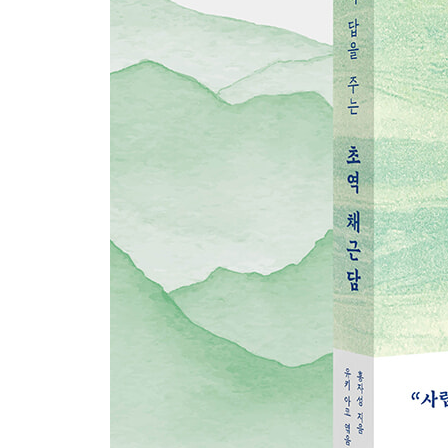
045 집착할수록 기회를 잃는다
046 근심도 기쁨도 영원하지 않다
047 인격이 높은 사람의 네 가지 태도
048 인생을 즐길 여유도 없이 바쁘게 산다면
049 마음이 어지러울 때 일어나는 착각
050 욕망에 휘둘릴 때는 속세를 멀리하라
051 쳇바퀴 같은 일상을 벗어나면 보이는 것들
3부 자기 통제에 대하여
052 의견은 드러내고 재능은 떠벌리지 않는다
053 순조로운 때일수록 긴장을 늦추지 말라
054 잘나갈 때일수록 자신을 돌아보라
055 헛된 욕망과 집착에서 벗어나라
056 자만하는 순간 무너진다
057 오만함은 객기일 뿐이다
058 기대를 낮추는 것도 필요하다
059 마음이 가난한 사람