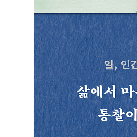
078 비범한 척, 고결한 척하는 사람
079 타인의 평가에 일희일비하지 말라
080 보잘것없는 존재를 향한 연민
081 진정 당당한 사람은 과시하지 않는다
082 내 뜻을 지키며 세상을 이롭게 하는 세 가지
083 비방보다 아첨이 더 위험하다
084 겸손도 지나치면 비굴하다
085 부와 지혜를 어떻게 쓸 것인가
086 입 밖으로 내뱉기 전에 잘 생각하라
087 한가할 때 정신을 단련하라
088 집착하면 즐거움도 괴로움으로 바뀐다
089 바쁠 때는 냉정을, 힘들 때는 열정을 지녀라
090 부질없는 일에 동요하지 않는다
091 욕하든 칭찬하든 내버려 둔다
092 사람을 피한다고 마음이 고요해질까
093 욕망의 주인이 되라
094 무엇이 더 나은 삶인가