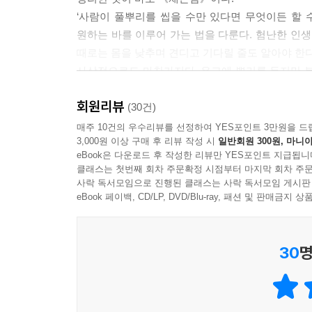
‘사람이 풀뿌리를 씹을 수만 있다면 무엇이든 할
원하는 바를 이루어 가는 법을 다룬다. 험난한 인생
때로는 몸을 낮추며 견디고 기다릴 줄도 알아야 한다
사상적으로도 마찬가지다. 유교에 뿌리를 두지만 불
도움이 된다면 어떤 것이든 융통성 있게 취한다. 그
회원리뷰
고민과 의문에 대한 해답을 제시한다.
(30건)
매주 10건의 우수리뷰를 선정하여 YES포인트 3만원을 드
3,000원 이상 구매 후 리뷰 작성 시
일반회원 300원, 마니아
할 수 없는 일에 괴로워 말고 할 수 있는 일에 집중
eBook은 다운로드 후 작성한 리뷰만 YES포인트 지급됩니
홍자성이 바라본 세상은 예기치 못한 고난과 시련
클래스는 첫번째 회차 주문확정 시점부터 마지막 회차 주문
고통이라고 해서, 그저 수동적으로 참고 견디란 
사락 독서모임으로 진행된 클래스는 사락 독서모임 게시판
구하라”(34쪽)고 권한다. 자기 힘으로 어찌할 수 
eBook 페이백, CD/LP, DVD/Blu-ray, 패션 및 판매금
운명을 바꾸는 사람이다. 이런 사람은 위기가 닥쳐도
오히려 경계해야 하는 것은 일이 잘 풀리고 주변에
30
명
발린 말이나 칭찬만을 듣고 모든 일이 내 뜻대로 되어
그렇지 않을 때든, 한 걸음 물러서서 상황을 파악하
불필요한 것을 덜어내고 본질에 집중하라