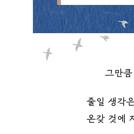
110 돕는 것도 상대에 맞게 해야 한다
111 타인의 약점을 들추지 마라
112 아무한테나 속마음을 보이지 마라
113 섣불리 칭찬하거나 험담하지 않는다
114 가족 간에 생색내지 않는다
115 아름다움을 자랑하면 추함이 따라온다
116 변덕과 질투에 일일이 반응하지 마라
117 상벌은 분명하게 하라
118 적이 도망갈 길을 남겨 두라
119 말 한마디로 사람을 구한다
120 진실성을 갖고 원만하게 대하라
121 느긋하게 기다리면 저절로 이루어질 때가 있다
122 스스로 진실한 사람은 타인을 신뢰한다
123 일과 관계에서 놓치기 쉬운 세 가지
124 타인에게 관대하고 자신에게 엄격하라
125 처음부터 너무 잘해 주지 마라
126 지위가 높을수록 신경 써야 할 네 가지