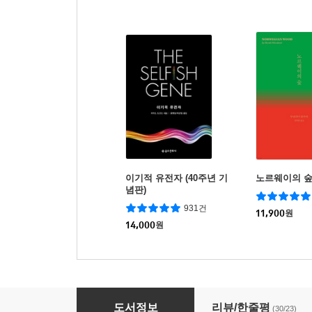
이기적 유전자 (40주년 기
노르웨이의 
념판)
931건
11,900
원
14,000
원
초역 채근담
도서정보
리뷰/한줄평
(30/23)