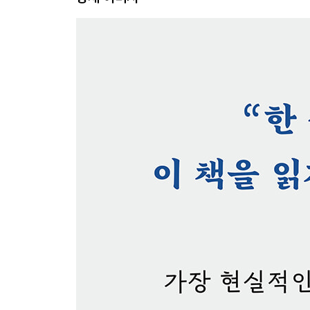
013 보이지 않는 곳에서 신중하라
014 얄팍한 사람이 되지 마라
015 소리 높여 주장하지 않고 온화하게 산다
016 결국 평범한 것에 답이 있다
017 인생이 순탄하기만 바랄 수는 없다
018 나이 들수록 더 빛나는 사람
019 빨리 간다고 이기는 것이 아니다
020 아웅다웅하느라 인생을 허비하지 마라
021 어디서든 얽매이지 않고 즐길 수 있다면
022 권력을 좇는 사람의 말로
023 죽을 때와 병들 때를 늘 생각하라
024 인생의 참된 맛
025 많이 가질수록 크게 잃는다
026 자연스러운 것이 가장 아름답다
027 아무 일 없이 평범한 하루가 곧 행복이다
028 죽음을 앞두고서야 알게 되는 것
029 노예가 아닌 주인의 삶을 살라