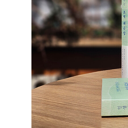
본문 미리 보기
003 고수는 책략을 알아도 쓰지 않는다
남을 속이거나 함정에 빠뜨리는 책략 같은 것을
모르는 사람은 분명 현명하다.
그러나 이런 권모술수를 잘 알면서도
쓰지 않는 사람이야말로 실로 가장 현명하다.
027 아무 일 없이 평범한 하루가 곧 행복이다
즐거운 일이 있다고 기뻐하자마자 곧 문제가 생기고
일이 잘 풀린다고 생각하자마자 금세 불운이 닥치
인생이란 결국 이런 것이다.
그저 평범한 한 끼 식사와
흔해 빠진 일상 가운데
평온하고 안락한 인생의 정수가 담겨 있다.