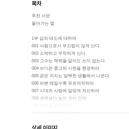
목차
추천 서문
들어가는 말
1부 삶의 태도에 대하여
001 사람으로서 부끄럽지 않게 산다
002 소박하고 우직하게 산다
003 고수는 책략을 알아도 쓰지 않는다
004 쓰디쓴 충고와 시련을 환영하라
005 곧은 의지는 담백한 생활에서 나온다
006 바쁜 때일수록 유유자적하라
007 시대와 사람에 알맞게 처신하라
008 권력보다 높은 것이 인덕
009 탐욕을 경계하라
010 스스로 운명을 개척하라
011 중년 이후의 삶이 일생을 좌우한다
상세 이미지
012 꾸미지 않음에서 우러나는 품격