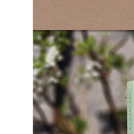
8부 행복에 대하여
207 신경 쓸 일이 많은 사람은 불행하다
208 일이 잘 풀릴 때 뜻밖의 슬픔이 온다
209 비워야 넘치지 않는다
210 풍족한 생활 속에 더 큰 불행이 있다
211 복을 부르고 화를 피하는 비결
212 진짜 오래가는 행복이란
213 불행은 피하려고 애쓸수록 쫓아온다
214 만족을 모르면 스스로 거지가 된다
215 행복은 불행으로, 삶은 죽음으로 이어진다
216 행복과 불행의 경계는 마음에 달렸다
217 기쁨과 슬픔은 하나다
218 분에 넘치는 복이나 횡재에 주의하라
219 적당한 것이 아름답다
220 괴로움은 오직 자신이 만든 것일 뿐