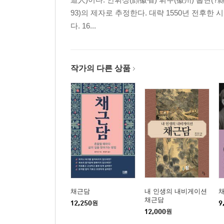
‘맹수는 길들일 수 있어도
93)의 제자로 추정한다. 대략 1550년 전후
사람의 마음은 항복시키기 어렵고,
다. 16...
깊은 골짜기는 메울 수 있어도
사람의 마음은 만족시킬 수 없다’고 하였으니,
참으로 옳은 말이다.
작가의 다른 상품
213 불행은 피하려고 애쓸수록 쫓아온다
욕심이 없는 사람은
애써 행복을 찾으려 하지 않지만,
어느결에 행복한 인생을 살아간다.
탐욕스럽고 마음이 비뚤어진 사람은
늘 불행을 피하려고 애쓰지만,
어느결에 불행한 인생을 살아간다.
채근담
내 인생의 내비게이션
채근담
12,250
원
9
12,000
원