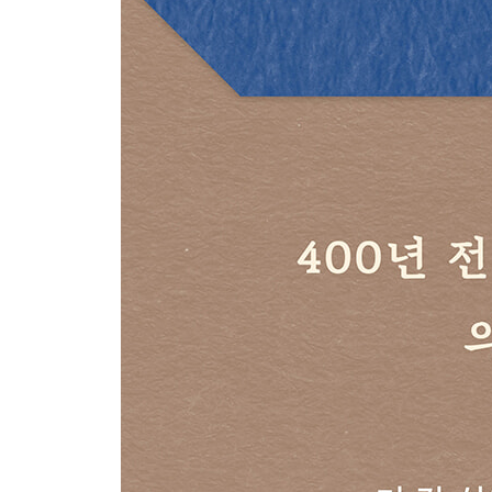
175 주변을 두루 살펴라
176 토대가 부실한 집은 오래가지 못한다
177 도덕과 학문이 일상이 되도록
178 성과가 보이지 않는다고 실망하지 말라
179 이해득실을 따져야 할 때와 잊어야 할 때
180 급하게 이루려고 하면 깊이가 얕다
181 본질에 이를 때까지 파고들어라
182 일을 줄이고 마음을 지킨다
183 그만둬야 할 것은 당장 그만둬라
184 명성을 버리고 한가로움을 누린다
185 환경을 바꿔 마음의 여유를 찾는다
186 오래 엎드린 새가 높이 난다
187 생각을 없애려 할수록 생각에 사로잡힌다
188 떠나야 할 때를 아는 사람
189 마음으로 깨닫는 바가 없다면
7부 인간에 대하여