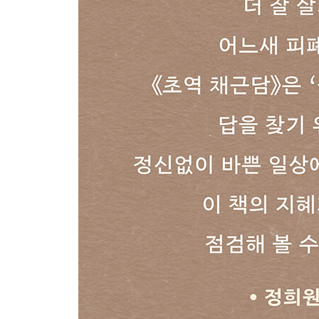
190 달인은 오히려 평범하다
191 낮은 곳에 있어 봐야 높은 곳의 위태로움을 안
192 나쁜 친구는 잡초와 같다
193 선인과 악인이 따로 있지 않다
194 양심과 위선을 알아보는 법
195 지나치게 맑은 물에는 물고기가 없다
196 의욕이 없는 사람은 평생 발전이 없다
197 단단함과 부드러움의 양면을 지닌 사람
198 역경은 나를 성장시키는 약이다
199 이익에 오가는 것이 인정세태
200 자기주장만 고집하는 사람은 고칠 방법이 없다
201 명성을 좇는 자를 주의하라
202 각박한 사람이 되지 말자
203 어릴 때 단련해야 좋은 그릇이 된다
204 겉으로 하는 말과 속마음이 다를 때
205 맹수보다 사람 마음 다스리기가 어렵다
206 세상의 악습에 물들지 말라