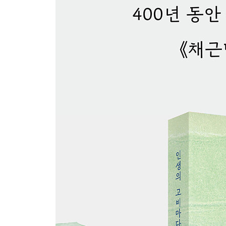
030 물방울이 바위를 뚫듯이
031 너무 한가해도 안 되고 바빠도 안 된다
032 지금 내 삶에서 덜어 내야 할 것
2부 마음가짐에 대하여
033 마음이 즐거워야 만사가 순조롭다
034 내가 먼저 상대를 너그럽게 대한다
035 즐김은 과하지 않게, 노력은 모자람 없이
036 복을 끌어당기는 사람
037 어찌할 수 없는 일로 고민하지 마라
038 무엇을 물려 줄 것인가
039 재능보다 인성이 중요한 이유
040 인격을 높이기 위한 조건
041 사람이 죽고 시대가 바뀌어도 사라지지 않는 것
042 배려와 친절이 온기를 만든다
043 너무 명확하게 선을 긋지 마라
044 꾸중 듣기를 기뻐하라