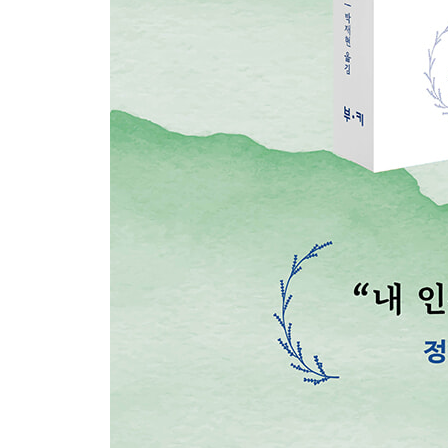
060 아집과 독선을 경계하라
061 내 마음을 다스리는 것이 먼저다
062 너무 친절하지도 야박하지도 않게
063 한번 유혹에 빠지면 걷잡을 수 없다
064 남에게 베푼 것은 잊고 받은 것은 기억하라
065 혼자서 호의호식하는 사람
066 조심도 지나치면 숨이 막힌다
067 극단으로 치닫지 말라
068 최악의 상황에서도 품위를 지킨다
069 사소한 흔들림도 가볍게 보지 않는다
070 자기 본심을 알아차리는 법
071 남의 말과 자기 힘을 너무 믿지 말라
072 남이 나를 속여도 모르는 체하라
073 생각은 깊게 하되 의심이 깊어서는 안 된다
074 남 탓이라는 독
075 애쓰지 않고 평온해지는 법
076 검소함과 인색함은 다르다
077 기분이나 감정대로 행동하지 않는다