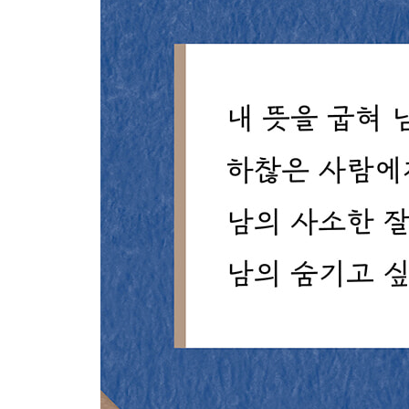
158 한번 유혹에 빠지면 돌이키기 어렵다
159 결코 남이 시키는 대로 하지 마라
160 남들처럼 하면 남들보다 뛰어날 수 없다
161 한 가지 목표에 집중하라
162 보는 눈이 없어도 경계하라
163 껍데기가 아닌 본질을 생각하라
164 자기과시는 미숙함의 표시일 뿐
165 현명한 사람이 말을 아끼는 이유
166 한가하다고 시간을 헛되이 보내지 말라
167 권력만 탐내면 벼슬 있는 거지가 된다
168 군자가 위선을 떨면 소인배와 다를 바 없다
169 즐거운 일도 적당히 하라
170 너무 가볍지도 무겁지도 않게
171 인생은 순식간에 흘러간다
172 한 번 잘못하고 평생 후회할 일
173 내 뜻을 굽혀 남을 기쁘게 하지 마라
174 작은 일도 소홀히 하지 않는다