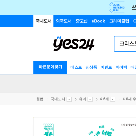
국내도서
외국도서
중고샵
eBook
크레마클럽
C
빠른분야찾기
베스트
신상품
이벤트
바이백
매
웰컴
국내도서
유아
4-6세
4-6세 우