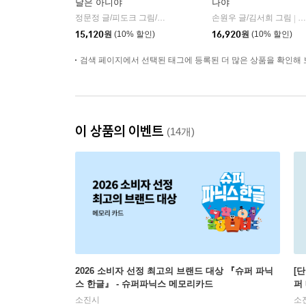
날은 아니야
나야
정문정 글/피도크 그림/천근아 감수
서교책방
손원우 글/김서희 그림
페
|
|
15,120
원
(10% 할인)
16,920
원
(10% 할인)
검색 페이지에서 선택된 태그에 등록된 더 많은 상품을 확인해 
이 상품의 이벤트
(14개)
2026 소비자 선정 최고의 브랜드 대상 『슈퍼 파닉
[
스 한글』 - 슈퍼파닉스 메모리카드
퍼
소진시
소