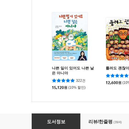
나쁜 일이 있어도 나쁜 날
틀려도 괜찮
은 아니야
322건
12,600
원
(10
15,120
원
(10% 할인)
난 내가 너무 좋아
도서정보
리뷰/한줄평
(39/4)