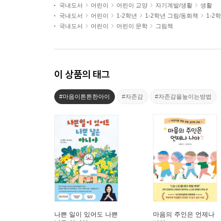
국내도서
어린이
어린이 교양
자기계발/생활
생활
국내도서
어린이
1-2학년
1-2학년 그림/동화책
1-2
국내도서
어린이
어린이 문학
그림책
이 상품의 태그
#마음이튼튼한아이
#자존감
#자존감을높이는방법
나쁜 일이 있어도 나쁜
마음의 주인은 언제나