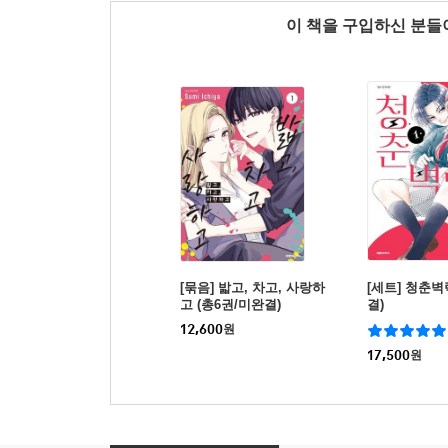
이 책을 구입하신 분
[묶음] 밟고, 차고, 사랑하
[세트] 청춘벽
고 (총6권/미완결)
결)
12,600
원
17,500
원