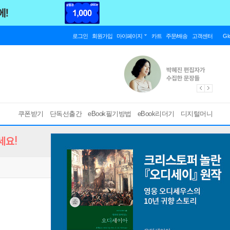
로그인
회원가입
마이페이지
카트
주문/배송
고객센터
Gl
쿠폰받기
단독선출간
eBook필기방법
eBook리더기
디지털머니
세요!