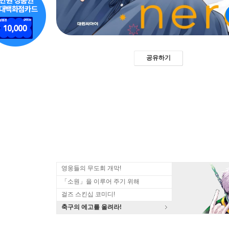
공유하기
영웅들의 무도회 개막!
「소원」을 이루어 주기 위해
걸즈 스킨십 코미디!
축구의 에고를 울려라!