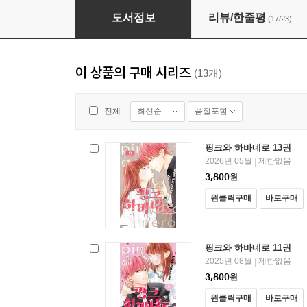
핑크와 하바네로 10권
도서정보
리뷰/한줄평
(17/23)
이 상품의 구매 시리즈
(13개)
최신순
품절포함
전체
핑크와 하바네로 13권
2026년 05월
제한없음
|
3,800
원
원클릭구매
바로구매
핑크와 하바네로 11권
2025년 08월
제한없음
|
3,800
원
원클릭구매
바로구매