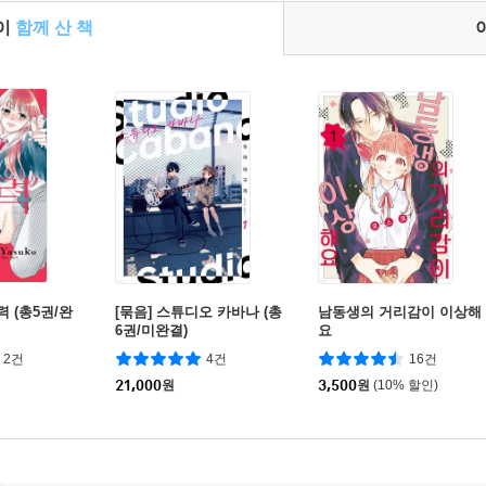
들이
함께 산 책
력 (총5권/완
[묶음] 스튜디오 카바나 (총
남동생의 거리감이 이상해
6권/미완결)
요
2건
4건
16건
21,000
원
3,500
원
(10% 할인)