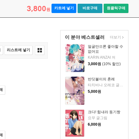
3,800
카트에 넣기
바로구매
원클릭구매
원
이 분야 베스트셀러
더보기
얼굴만으론 좋아할 수
매
리스트에 넣기
없어요
KARIN ANZAI 저
3,000
원
(10% 할인)
반딧불이의 혼례
타치바나 오레코 글,그림/유유리 역
매
5,000
원
크다! 힘내라 동기짱
요무 글그림
6,000
원
매