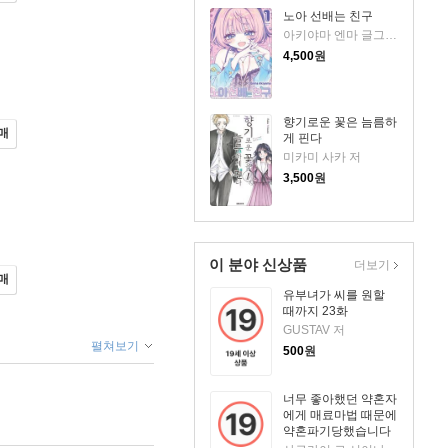
노아 선배는 친구
아키야마 엔마 글그림/심이슬 역
4,500
원
향기로운 꽃은 늠름하
매
게 핀다
미카미 사카 저
3,500
원
이 분야 신상품
더보기
매
유부녀가 씨를 원할
때까지 23화
GUSTAV 저
펼쳐보기
500
원
너무 좋아했던 약혼자
에게 매료마법 때문에
약혼파기당했습니다