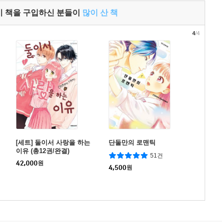
이 책을 구입하신 분들이
많이 산 책
4
/4
[세트] 둘이서 사랑을 하는
단둘만의 로맨틱
이유 (총12권/완결)
51건
42,000
원
4,500
원