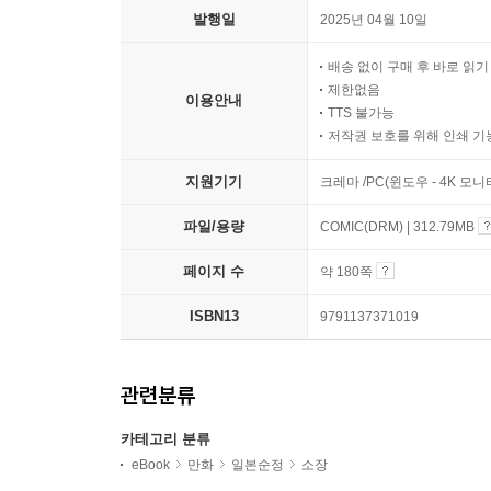
발행일
2025년 04월 10일
배송 없이 구매 후 바로 읽
제한없음
이용안내
TTS 불가능
저작권 보호를 위해 인쇄 기
지원기기
크레마 /PC(윈도우 - 4K 모
파일/용량
COMIC(DRM) | 312.79MB
페이지 수
약 180쪽
ISBN13
9791137371019
관련분류
카테고리 분류
eBook
만화
일본순정
소장