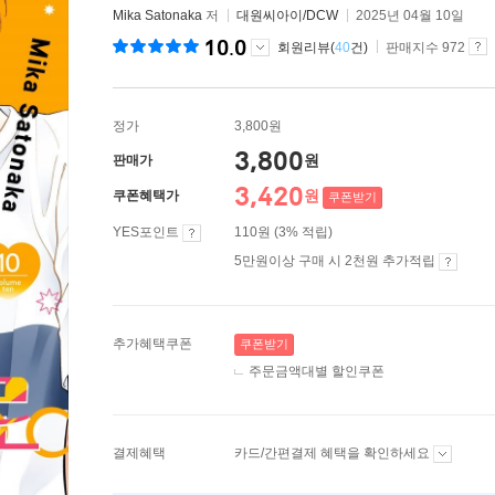
Mika Satonaka
저
대원씨아이/DCW
2025년 04월 10일
10.0
회원리뷰(
40
건)
판매지수 972
정가
3,800원
3,800
원
판매가
3,420
원
쿠폰혜택가
쿠폰받기
YES포인트
110원 (3% 적립)
5만원이상 구매 시 2천원 추가적립
추가혜택쿠폰
쿠폰받기
주문금액대별 할인쿠폰
결제혜택
카드/간편결제 혜택을 확인하세요