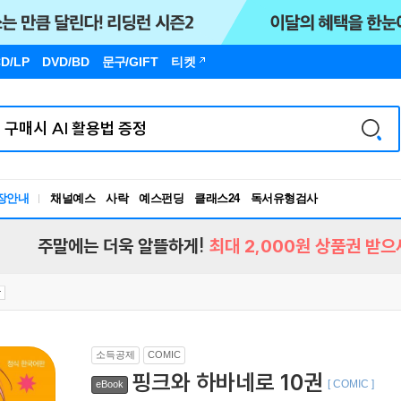
D/LP
DVD/BD
문구
/GIFT
티켓
장안내
채널예스
사락
예스펀딩
클래스24
독서유형검사
RBTI Lab
독서유형검사
주말에는 더욱 알뜰하게!
최대 2,000원 상품권 받으
소득공제
COMIC
핑크와 하바네로 10권
[ COMIC ]
eBook