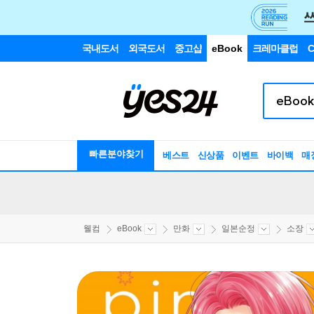
국내도서
외국도서
중고샵
eBook
크레마클럽
C
빠른분야찾기
베스트
신상품
이벤트
바이백
매
웰컴
eBook
만화
일본순정
소장