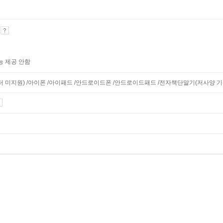
기
능 제공 안함
니터 미지원) /아이폰 /아이패드 /안드로이드폰 /안드로이드패드 /전자책단말기(저사양 기기 