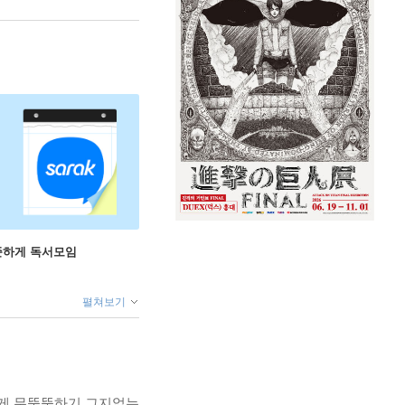
꾸준하게 독서모임
펼쳐보기
에게 무뚝뚝하기 그지없는