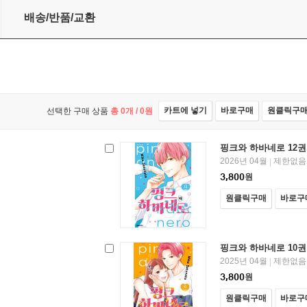
배송/반품/교환
카트에 넣기
바로구매
원클릭구
선택한 구매 상품
총
0
개 /
0
원
핑크와 하바네로 12권
2026년 04월
제한없음
|
3,800
원
원클릭구매
바로구
핑크와 하바네로 10권
2025년 04월
제한없음
|
3,800
원
원클릭구매
바로구