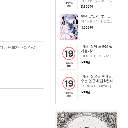
사쿠라이 료,시이나 사에라 저
3,600
원
무대 담당과 악역 군
야마시나 티나 글그림/현노을 역
4,000
원
[미즈] 진짜 모습은 뒷
사용 불가) /PC(Mac)
계정에서
SILKLABO,Tsukada 저
600
원
[미즈] 짓궂은 후배는
우는 얼굴에 집착한다
ESHIKA UJIMIYA 저
600
원