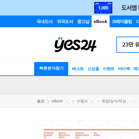
국내도서
외국도서
중고샵
eBook
크레마클럽
C
빠른분야찾기
베스트
신상품
이벤트
바이백
매
웰컴
eBook
수험서
취업/상식/적성...