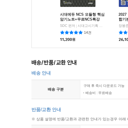
시대에듀 NCS 모듈형 핵심
202
암기노트+무료NCS특강
합기본
통능
SDC 편저
시대고시기획 시대교육
장봉준
|
능력 
14건
11,200
원
26,1
배송/반품/교환 안내
배송 안내
구매 후 즉시 다운로드 가능
배송 구분
배송비 : 무료배송
반품/교환 안내
※ 상품 설명에 반품/교환과 관련한 안내가 있는경우 아래 