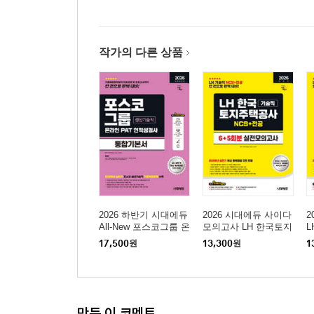
작가의 다른 상품
2026 하반기 시대에듀
2026 시대에듀 사이다
2
All-New 포스코그룹 온
모의고사 LH 한국토지
라인 PAT 생산기술직
주택공사 기술직 NCS
사
17,500
원
13,300
원
1
통합기본서
+전공
모
만든 이 코멘트