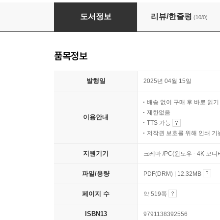
시대에듀 과학기술분야 정부출연연구기관(정출연)
도서정보
리뷰/한줄평
(10/0)
품목정보
발행일
2025년 04월 15일
배송 없이 구매 후 바로 읽
제한없음
이용안내
TTS 가능
저작권 보호를 위해 인쇄 기
지원기기
크레마 /PC(윈도우 - 4K 모
파일/용량
PDF(DRM) | 12.32MB
페이지 수
약 519쪽
ISBN13
9791138392556