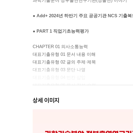
과학기술분야 정부출연연구기관(정출연) 이야기
● Add+ 2024년 하반기 주요 공공기관 NCS 기출
● PART 1 직업기초능력평가
CHAPTER 01 의사소통능력
대표기출유형 01 문서 내용 이해
대표기출유형 02 글의 주제·제목
대표기출유형 03 문단 나열
대표기출유형 04 빈칸 삽입
대표기출유형 05 문서 작성·수정
대표기출유형 06 맞춤법·어휘
상세 이미지
대표기출유형 07 한자성어·속담
CHAPTER 02 수리능력
대표기출유형 01 응용 수리
대표기출유형 02 수열 규칙