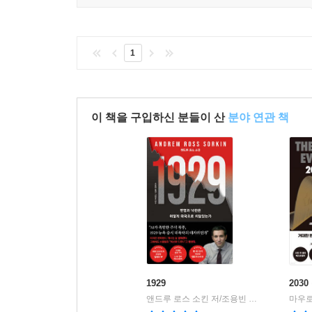
1
이 책을 구입하신 분들이 산
분야 연관 책
1929
203
앤드루 로스 소킨 저/조용빈 역/신현호 감수
마우로
|