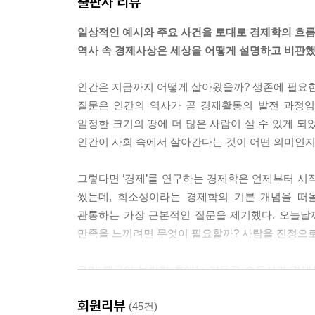
출판사 리뷰
일상적인 예시와 주요 사건을 토대로 경제학의 흐름
역사 속 경제사상은 세상을 어떻게 설명하고 비판
인간은 지금까지 어떻게 살아왔을까? 생존에 필요한
질문은 인간의 역사가 곧 경제활동의 발전 과정임
일정한 크기의 땅에 더 많은 사람이 살 수 있게 되
인간이 사회 속에서 살아간다는 것이 어떤 의미인지
그렇다면 ‘경제’를 연구하는 경제학은 언제부터 시
썼는데, 희소성이라는 경제학의 기본 개념을 떠
관통하는 가장 근본적인 질문을 제기했다. 오늘날
만족을 느끼려면 무엇이 필요할까? 사람을 진정으로
로마 제국이 몰락한 후에는 기독교 수도사가 경제
경제생활은 주로 지역에서 이루어졌고 돈보다 종교
회원리뷰
빌려주는 행위가 절도와 같다고 여겼다. 한편 
(45건)