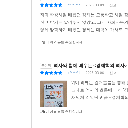
어디에서 올까?’, ‘상품의 가격은 어떻게 정해질까?
t*******c
2025-03-09
신고
|
|
|
같이. 사실 수학이나 문학과 비교하면 경제학은 상대
저의 학창시절 배웠던 경제는 고등학교 시절 
가격 등을 다룬다. 이 책의 많은 부분도 그런 경제
한 이야기는 알려주지 않았고, 그저 사회과목
대한 생각의 변화를 살펴보고, 경제 자체가 어떻게
렇게 얄팍하게 배웠던 경제는 대학에 가서도 
더욱이 오늘날 경제학은 삶의 거의 모든 분야에 적용
1명
이 이 리뷰를 추천합니다.
포함해 사법 체계, 테러리즘, 심지어 양치질과 
생각하는 경제학자가 많다. 경제학이 인간의 온
1880년대에 독일어권 경제학자들 사이에서 경제
역사와 함께 배우는 <경제학의 역사>
종이책
한다고 생각하는 경제학자들과, 관념적인 이론을 
p******1
2025-03-06
신고
|
|
|
분명해졌다.
그 후부터 경제학은 사실의 세계와 이론의 세계
?[이 리뷰는 컬처블룸을 통해
경제학자보다 새로운 이론을 정립한 경제학자가 큰
그대로 역사의 흐름에 따라 '경
일반적 개념에 기반을 둔 온갖 정교한 이론을 정
재밌게 읽었던 만큼 <경제학의 
비판하는 사람들은 경제학이 연구하는 주제가 현
탐구하기보다는 수학 문제를 푸는 게임이 되어버렸
1명
이 이 리뷰를 추천합니다.
1억 명의 여성은 어디로 사라졌을까?