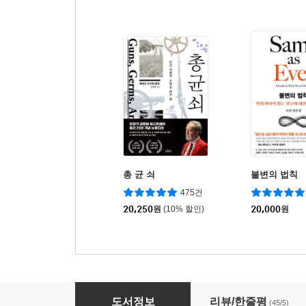
총 균 쇠
불변의 법칙
475건
20,250
원
(10% 할인)
20,000
원
경제학의 역사
도서정보
리뷰/한줄평
(45/5)