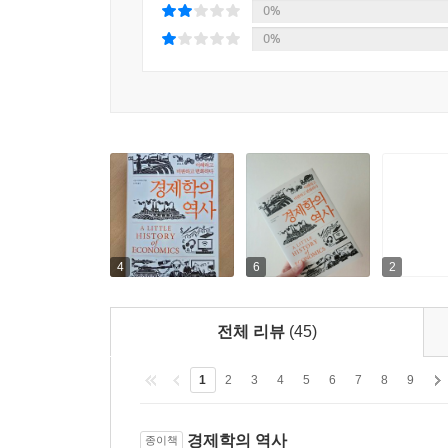
0%
이처럼 이 책은 원시시대부터 오늘날까지 이어지는
0%
명확히 이해하게 해준다. 제번스가 제시한 ‘한계
‘후생경제학’은 이웃집의 시끄러운 트럼펫 연주자를,
경제학이 던지는 크고 작은 질문과 그 해법들
모든 사람이 행복하고 만족한 세상을 만들 수 있을
‘현대 경제학의 아버지’라고 불리는 애덤 스미스
있는가?’였다. 애덤 스미스는 사람들이 각자 
애쓰기보다 자신에게 가장 도움이 되는 일을 하면 결
4
6
2
경제학에서 가장 유명한 ‘보이지 않는 손’이라는 
줄이고 기업은 그들이 원하는 대로 움직여야 한다고
전체 리뷰
(45)
이 책은 경제학이 던지는 크고 작은 질문이 큰 
1
2
3
4
5
6
7
8
9
받았다면 어디에 쓸 것인지 어떻게 결정할까?’ ‘왜
돈을 물 쓰듯 할까?’부터 그 범위를 좀 더 넓혀 
경제학의 역사
종이책