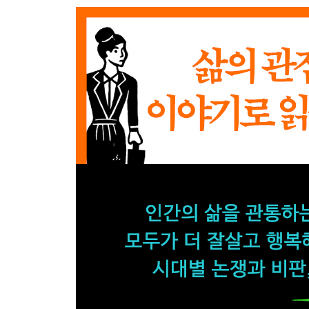
17 부를 과시하다
18 배수구 아래
19 창조적 파괴
20 죄수의 딜레마
21 정부의 폭정
22 빅 푸시
23 세상만사의 경제학
24 성장
25 조화로운 경제
26 둘로 나뉜 세계
27 욕조 채우기
28 광대의 통치
29 화폐 환상
30 미래를 응시하다
31 투기꾼의 공격
32 약자를 구하는 손길
33 나를 알고 너를 알다