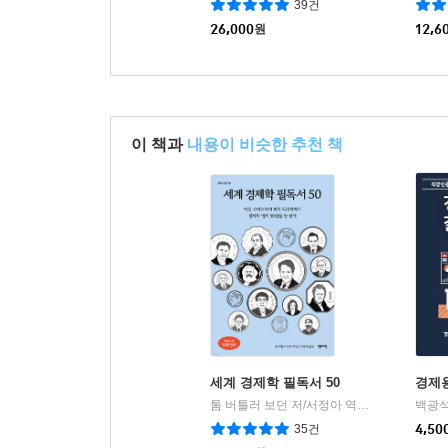
39건
26,000
원
12,6
이 책과
내용이 비슷한 추천 책
세계 경제학 필독서 50
경제
톰 버틀러 보던 저/서정아 역
센시오
백광석
|
35건
4,50