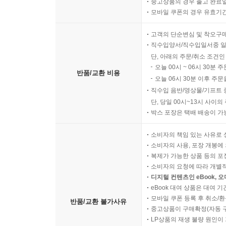
중고상품의 경우 출고 완료일
모바일 쿠폰의 경우 유효기간(
고객의 단순변심 및 착오구
직수입양서/직수입일서중 일
단, 아래의 주문/취소 조건인
오늘 00시 ~ 06시 30분 
반품/교환 비용
오늘 06시 30분 이후 주문
직수입 음반/영상물/기프트 
단, 당일 00시~13시 사이
박스 포장은 택배 배송이 가
소비자의 책임 있는 사유로 
소비자의 사용, 포장 개봉에 
복제가 가능한 상품 등의 포장을 
소비자의 요청에 따라 개별
디지털 컨텐츠인 eBook, 
eBook 대여 상품은 대여 기
모바일 쿠폰 등록 후 취소/환
반품/교환 불가사유
중고상품이 구매확정(자동 
LP상품의 재생 불량 원인이 기