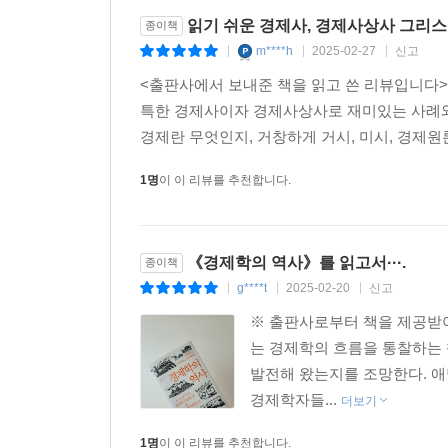
폭넓은 주제와 흥미로운 사실, 그리고 경제학을 읽
읽기 쉬운 경제사, 경제사상사 그리
종이책
m****h
2025-02-27
신고
|
|
|
‘경제학’이라는 단어를 들으면 다소 딱딱하게 느
<출판사에서 보내준 책을 읽고 쓴 리뷰입니다>
건강하게 살고, 교육받는 방법을 찾는 걸 돕는 학문
특한 경제사이자 경제사상사로 재미있는 사례와
얻을 수 없는지 연구한다. 만일 경제학이 던지는 기본
경제란 무엇인지, 거창하게 거시, 미시, 경제원론,
경제학에도 여성과 사회적 약자에 대한 차별적 시선이
1명
이 이 리뷰를 추천합니다.
사라졌다면서 경제가 여성을 차별했다고 주장했다.
여성 차별은 여성이 사회자원의 정당한 몫을 받지
무보수 노동의 가치가 외면되고, 집에 있는 여성
《경제학의 역사》를 읽고서···.
종이책
우리가 경제를 바라보는 방식은 경제가 서로 다른 사
g****t
2025-02-20
신고
|
|
|
※ 출판사로부터 책을 제공받아
이 책은 빅 푸시 정책으로 경제 발전에 성공한 
는 경제학의 흐름을 통찰하는 
발전시키라고 지시하며 낮은 금리로 자금을 대출해
발전해 왔는지를 조망한다. 애
것이다. 하지만 일부 국가에서는 빅 푸시 정책
경제학자들...
더보기
확인했다는 점을 꼽았다.
1명
이 이 리뷰를 추천합니다.