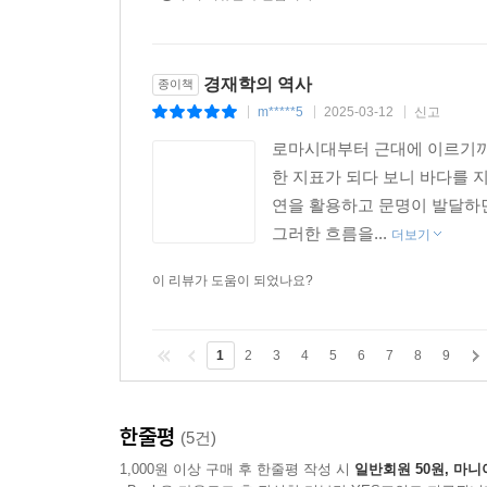
영국의 경제학자 앨프레드 마셜은 경제학자에게는
설명하지만 주변의 고통받는 사람을 위한 연민의 
능력을 하나 더 꼽는다. 자신을 비판적으로 바라
경재학의 역사
종이책
바라보는 능력. 경제학의 역사를 공부하면 그러한
m*****5
2025-03-12
신고
|
|
|
관심사를 어떻게 사상으로 발전시켰는지 배움으로써
로마시대부터 근대에 이르기까
수 있기 때문이다. 그래서 경제사상과 역사를 함께 
한 지표가 되다 보니 바다를 
연을 활용하고 문명이 발달하
이 책에서 우리가 만난 여러 경제학자는 각자 살
그러한 흐름을...
더보기
옳기만 한 하나의 ‘정답’은 없다. 역사 속 학자
혹은 지구 온난화 문제든 오늘날 우리가 마주한 문제
이 리뷰가 도움이 되었나요?
풍족하게 살아가는 기회를 얻을 것이고, 잘못된 답
사람도 생길 것이다. 이것은 전문 경제학자뿐 아니라
1
2
3
4
5
6
7
8
9
한줄평
(5건)
1,000원 이상 구매 후 한줄평 작성 시
일반회원 50원, 마니