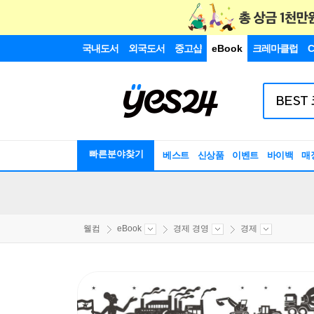
국내도서
외국도서
중고샵
eBook
크레마클럽
C
빠른분야찾기
베스트
신상품
이벤트
바이백
매
웰컴
eBook
경제 경영
경제