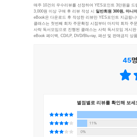
마을공동체 간의 교역이 활발해지면서 금융도 번성
매주 10건의 우수리뷰를 선정하여 YES포인트 3만원을 드
3,000원 이상 구매 후 리뷰 작성 시
일반회원 300원, 마니아
eBook은 다운로드 후 작성한 리뷰만 YES포인트 지급됩니
16세기 말부터 스페인, 포르투갈, 영국, 네덜란드
클래스는 첫번째 회차 주문확정 시점부터 마지막 회차 주문
종교에서 이성과 과학으로 눈을 돌렸다. 이들은
사락 독서모임으로 진행된 클래스는 사락 독서모임 게시판
가르침에 어긋나는지 아닌지를 걱정하지 않았다. 
eBook 페이백, CD/LP, DVD/Blu-ray, 패션 및 판매금
상인에게 특권을 주는 경제체제를 신랄하게 비판했으
45
명
18세기 후반부터 시작된 유럽의 산업혁명은 눈부신
과잉 등 수많은 사회적?경제적 문제를 야기했다. 
생활환경은 암울했다. 사람보다 이익을 우선하는 
제안하거나 공동체를 실험하는 사상가들이 나타났다
제1차 세계대전이 발발한 뒤에는 세계 최초의 공
별점별로 리뷰를 확인해 보세
통제권을 되찾았다. 그러는 중에 자본주의와 공산
일으키면서 20세기 경제정책 사상의 거두인 케인스
세계대전 이후 세계 경제는 1970년대 중동의 정치
11%
접어들었다. 하지만 2008년에 금융위기가 발생하
0%