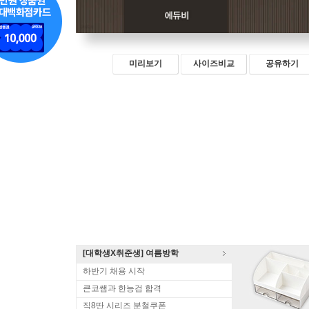
미리보기
사이즈비교
공유하기
[대학생X취준생] 여름방학
하반기 채용 시작
큰코쌤과 한능검 합격
직8딴 시리즈 분철쿠폰