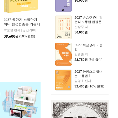
30,000
원
2027 손승주 Win 객
2027 공단기 소방단기
관식 노동법 법필문 1
써니 행정법총론 기본서
손승주 저
박준철 편저
공단기(에스티유니타스)
|
50,000
원
39,600
원
(10% 할인)
2027 핵심정리 노동
법
김광훈 저
23,750
원
(5% 할인)
2027 한권으로 끝내
는 노동법 1
김영호 편저
32,400
원
(10% 할인)