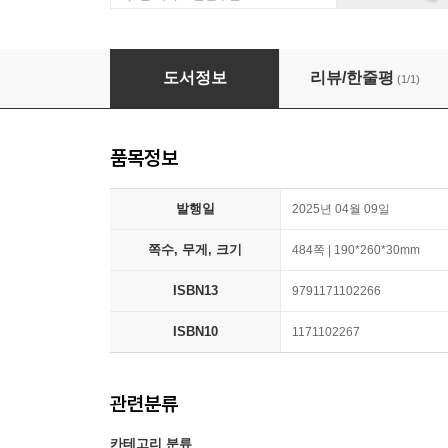
2025 이론·판례 노동법 서브노트
도서정보
리뷰/한줄평
(1/1)
품목정보
발행일
2025년 04월 09일
쪽수, 무게, 크기
484쪽 | 190*260*30mm
ISBN13
9791171102266
ISBN10
1171102267
관련분류
카테고리 분류