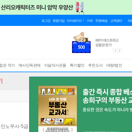
로그인
회원가입
마이페이지
카트
주문/배송
고객센터
Gl
젊은 작가
예사단독판매
이달의사은품
특가할인
추천도서
대량/법인
기
인노무사·5급 공채·변호사시험 대비