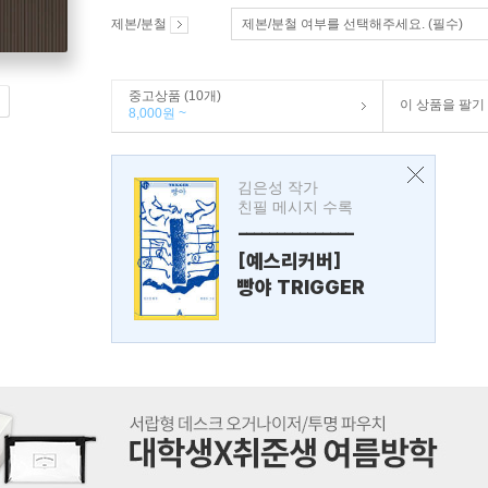
제본/분철
제본/분철 여부를 선택해주세요. (필수)
중고상품 (10개)
이 상품을 팔기
8,000원 ~
김은성 작가
친필 메시지 수록
---------------
[예스리커버]
빵야 TRIGGER