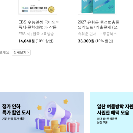
EBS 수능완성 국어영역
2027 유휘운 행정법총론
독서·문학·화법과 작문
요약노트+기출문제 (요.
(2026년)
플.)
비상교육
EBS 저
한국교육방송공사
유휘운 편저
모두공북스
|
|
|
14,040
원
(10% 할인)
33,300
원
(10% 할인)
보세요.
전체보기