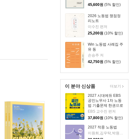
45,600
원
(5% 할인)
2026 노동법 쟁점정
리노트
이수진 편저
25,200
원
(10% 할인)
Win 노동법 사례집 주
유 동
손승주 저
42,750
원
(5% 할인)
이 분야 신상품
더보기
2027 시대에듀 EBS
공인노무사 1차 노동
법 기출문제 한권으로
끝내기
EBS 교수진 편저
37,800
원
(10% 할인)
2027 적중 노동법
이원희,김우탁,박원철 저