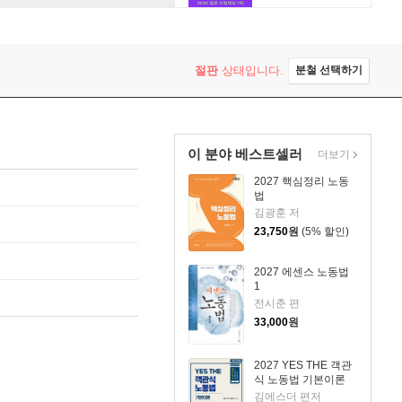
절판
상태입니다.
분철 선택하기
이 분야 베스트셀러
더보기
2027 핵심정리 노동
법
김광훈 저
23,750
원
(5% 할인)
2027 에센스 노동법
1
전시춘 편
33,000
원
2027 YES THE 객관
식 노동법 기본이론
김에스더 편저