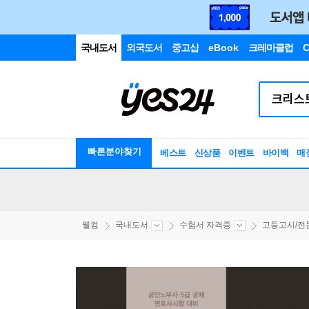
국내도서
외국도서
중고샵
eBook
크레마클럽
C
빠른분야찾기
베스트
신상품
이벤트
바이백
매
웰컴
국내도서
수험서 자격증
고등고시/전