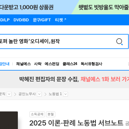
D/LP
DVD/BD
문구
/GIFT
티켓
장안내
채널예스
사락
예스펀딩
클래스24
독서유형검사
RBTI Lab
독서유형검사
박혜진 편집자의 문장 수집,
채널예스 1화 보러 가
문직
공인노무사
노동법 1
소득공제
분철
2025 이론·판례 노동법 서브노트
공