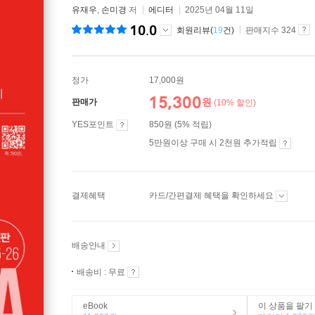
유재우
,
손미경
저
에디터
2025년 04월 11일
10.0
회원리뷰(
19
건)
판매지수 324
정가
17,000원
15,300
원
판매가
(10% 할인)
YES포인트
850원 (5% 적립)
5만원이상 구매 시 2천원 추가적립
결제혜택
카드/간편결제 혜택을 확인하세요
배송안내
배송비 : 무료
eBook
이 상품을 팔기