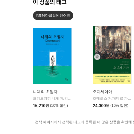
이 상품의 태그
#크레마클럽에있어요
니체의 초월자
오디세이아
프리드리히 니체 저/김철 편역
히읏
호메로스 저/페테르 파울 루벤스 그림/박문재 역
|
15,210
원
(10% 할인)
24,300
원
(10% 할인)
검색 페이지에서 선택된 태그에 등록된 더 많은 상품을 확인해 