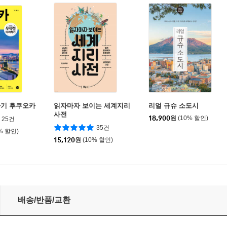
하기 후쿠오카
읽자마자 보이는 세계지리
리얼 규슈 소도시
사전
18,900
원
(10% 할인)
25건
35건
% 할인)
15,120
원
(10% 할인)
배송/반품/교환