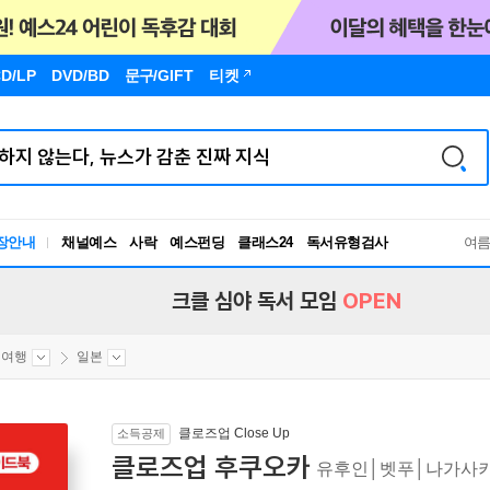
D/LP
DVD/BD
문구
/GIFT
티켓
장안내
채널예스
사락
예스펀딩
클래스24
독서유형검사
여
RBTI Lab
독서유형검사
크클 심야 독서 모임
OPEN
외여행
일본
클로즈업 Close Up
소득공제
클로즈업 후쿠오카
유후인│벳푸│나가사키