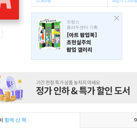
11,900원
매입가 1,200
프랑스
퐁피두센터 기획
[아트 팝업북]
초현실주의
팝업 갤러리
들이
함께 산 책