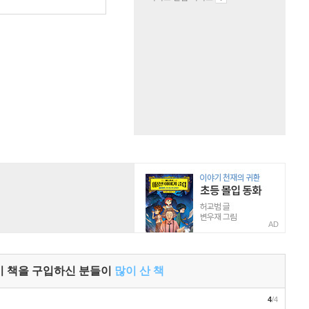
원
AD
이 책을 구입하신 분들이
많이 산 책
4
/4