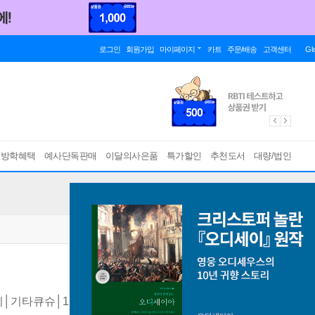
로그인
회원가입
마이페이지
카트
주문/배송
고객센터
Gl
름방학혜택
예사단독판매
이달의사은품
특가할인
추천도서
대량/법인
│기타큐슈│12개 소도시
[ 2025-26년 최신 개정판 ]