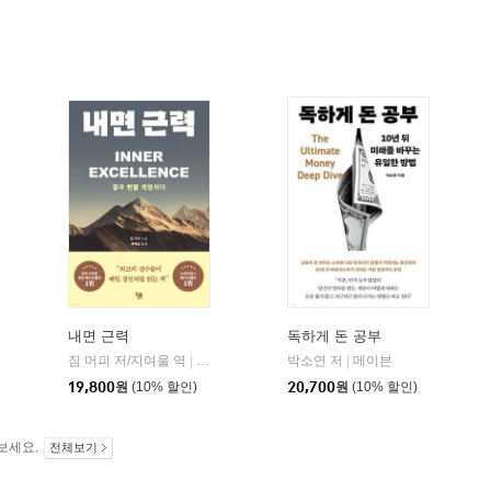
내면 근력
독하게 돈 공부
짐 머피 저/지여울 역
현대지성
윌북(willbook)
박소연 저
메이븐
|
|
|
19,800
원
(10% 할인)
20,700
원
(10% 할인)
보세요.
전체보기