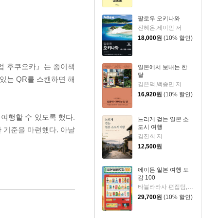
팔로우 오키나와
진혜은,제이민 저
18,000
원
(10% 할인)
즈업 후쿠오카』는 종이책
일본에서 보내는 한
달
있는 QR를 스캔하면 해
김은덕,백종민 저
16,920
원
(10% 할인)
 여행할 수 있도록 했다.
느리게 걷는 일본 소
도시 여행
 기준을 마련했다. 아날
김진희 저
12,500
원
에이든 일본 여행 도
감 100
타블라라사 편집팀,이정기 공저
29,700
원
(10% 할인)