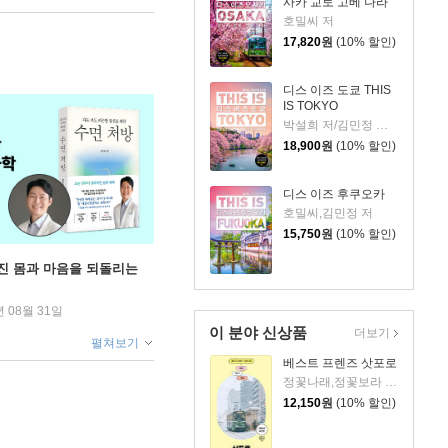
사카 교토 고베 나라
호밀씨 저
17,820
원
(10% 할인)
디스 이즈 도쿄 THIS
IS TOKYO
박설희 저/김민정 사진
18,900
원
(10% 할인)
디스 이즈 후쿠오카
호밀씨,김민정 저
15,750
원
(10% 할인)
무너진 몸과 마음을 되돌리는
년 08월 31일
이 분야 신상품
더보기
펼쳐보기
베스트 프렌즈 삿포로
정꽃나래,정꽃보라 공저
12,150
원
(10% 할인)