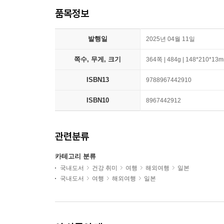
품목정보
발행일
2025년 04월 11일
쪽수, 무게, 크기
364쪽 | 484g | 148*210*13
ISBN13
9788967442910
ISBN10
8967442912
관련분류
카테고리 분류
국내도서
건강 취미
여행
해외여행
일본
국내도서
여행
해외여행
일본