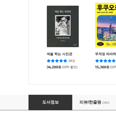
색을 찍는 사진관
무작정 따라
18건
34,200
원
(10% 할인)
15,300
원
(10
클로즈업 후쿠오카
도서정보
리뷰/한줄평
(18/1)