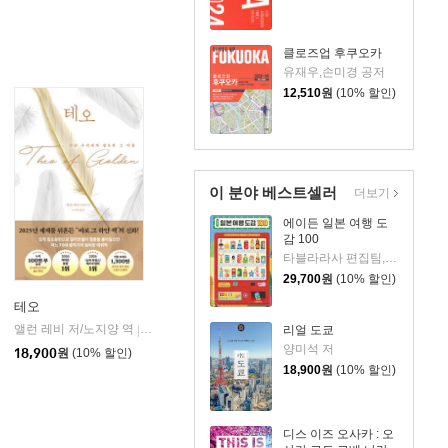
클로즈업 후쿠오카
유재우,손미경 공저
12,510
원
(10% 할인)
이 분야 베스트셀러
더보기
에이든 일본 여행 도
감 100
타블라라사 편집팀,이정기 공저
29,700
원
(10% 할인)
테오
앨런 레비 저/노지양 역
오팬하우스
|
리얼 도쿄
양미석 저
18,900
원
(10% 할인)
18,900
원
(10% 할인)
디스 이즈 오사카 : 오