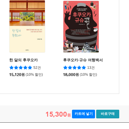
한 달의 후쿠오카
후쿠오카·규슈 여행백서
52건
13건
15,120
원
(10% 할인)
18,000
원
(10% 할인)
15,300
카트에 넣기
바로구매
원