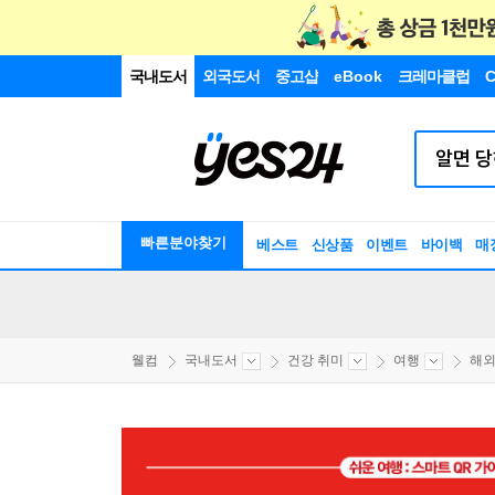
국내도서
외국도서
중고샵
eBook
크레마클럽
C
빠른분야찾기
베스트
신상품
이벤트
바이백
매
웰컴
국내도서
건강 취미
여행
해