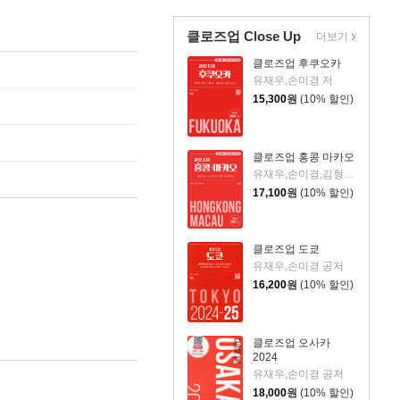
클로즈업 Close Up
더보기
클로즈업 후쿠오카
유재우,손미경 저
15,300
원
(10% 할인)
클로즈업 홍콩 마카오
유재우,손미경,김형일 저
17,100
원
(10% 할인)
클로즈업 도쿄
유재우,손미경 공저
16,200
원
(10% 할인)
클로즈업 오사카
2024
유재우,손미경 공저
18,000
원
(10% 할인)