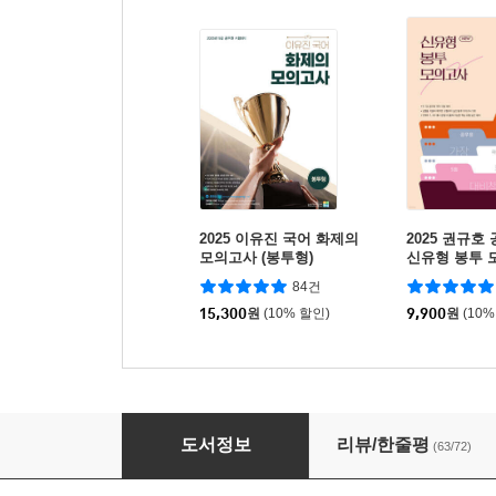
2025 이유진 국어 화제의
2025 권규호
모의고사 (봉투형)
신유형 봉투 
84건
15,300
원
(10% 할인)
9,900
원
(10%
2025 문동균 한국사 지방직 대비 실전 봉투모
도서정보
리뷰/한줄평
(63/72)