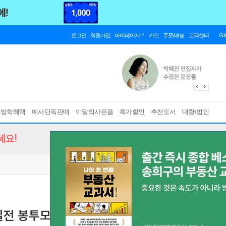
로그인
회원가입
마이페이지
카트
주문/배송
고객센터
Gl
름방학혜택
예사단독판매
이달의사은품
특가할인
추천도서
대량/법인
세요!
 실전 봉투모의고사