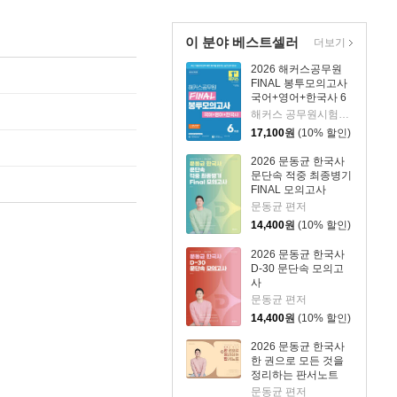
이 분야 베스트셀러
더보기
2026 해커스공무원
FINAL 봉투모의고사
국어+영어+한국사 6
회분 (9급 공무원)
해커스 공무원시험연구소 편저
17,100
원
(10% 할인)
2026 문동균 한국사
문단속 적중 최종병기
FINAL 모의고사
문동균 편저
14,400
원
(10% 할인)
2026 문동균 한국사
D-30 문단속 모의고
사
문동균 편저
14,400
원
(10% 할인)
2026 문동균 한국사
한 권으로 모든 것을
정리하는 판서노트
문동균 편저