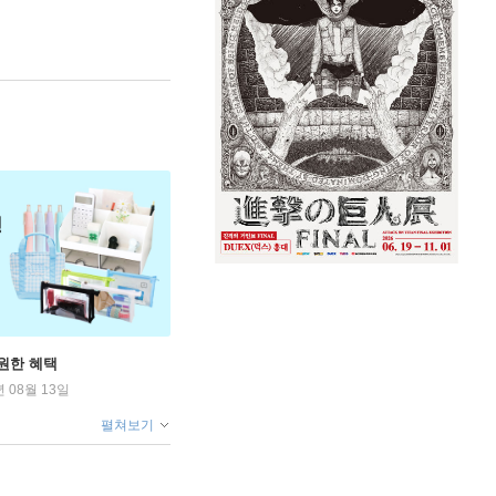
원한 혜택
년 08월 13일
펼쳐보기