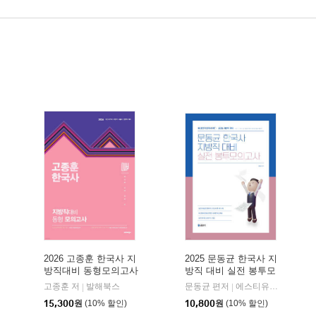
2026 고종훈 한국사 지
2025 문동균 한국사 지
방직대비 동형모의고사
방직 대비 실전 봉투모
의고사
고종훈 저
발해북스
문동균 편저
에스티유니타스
|
|
15,300
원
(10% 할인)
10,800
원
(10% 할인)