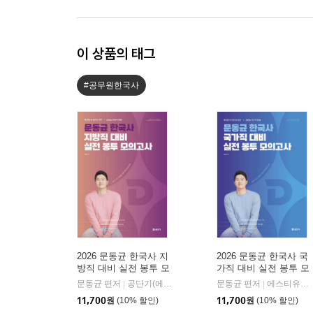
이 상품의 태그
#공무원한국사
2026 문동균 한국사 지
2026 문동균 한국사 국
방직 대비 실전 봉투 모
가직 대비 실전 봉투 모
의고사
의고사
문동균 편저
공단기(에스티유니타스)
문동균 편저
에스티유니타스
|
|
11,700
원
(10% 할인)
11,700
원
(10% 할인)