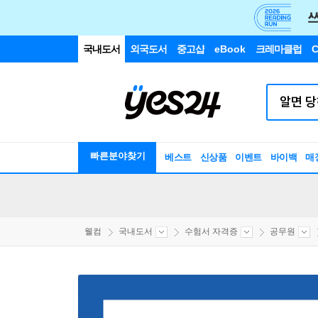
국내도서
외국도서
중고샵
eBook
크레마클럽
C
빠른분야찾기
베스트
신상품
이벤트
바이백
매
웰컴
국내도서
수험서 자격증
공무원