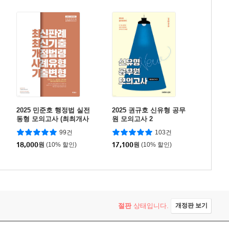
2025 민준호 행정법 실전
2025 권규호 신유형 공무
동형 모의고사 (최최개사
원 모의고사 2
기)
99건
103건
18,000
원
(10% 할인)
17,100
원
(10% 할인)
절판
상태입니다.
개정판 보기