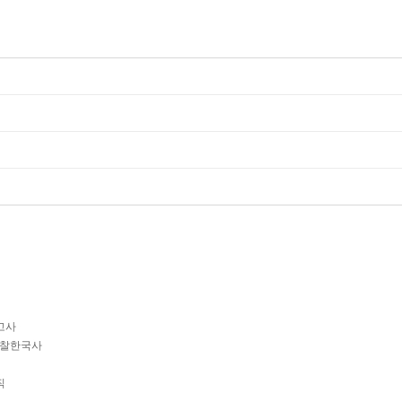
고사
찰한국사
직