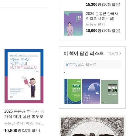
15,300
원
(10% 할인)
2026 문동균 한국사
이걸로 사료는 끝!
문동균 편저
18,000
원
(10% 할인)
이 책이 담긴
리스트
더보기
b*****y
님의 리스트
1
2025 문동균 한국사 국
가직 대비 실전 봉투모
의고사
문동균 편저
에스티유니타스
|
10,800
원
(10% 할인)