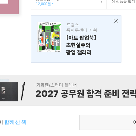
이 상품을 팔기
12,000원 ~
프랑스
퐁피두센터 기획
[아트 팝업북]
초현실주의
팝업 갤러리
들이
함께 산 책