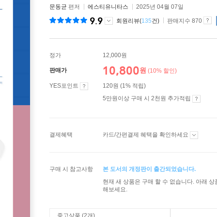
문동균
편저
에스티유니타스
2025년 04월 07일
9.9
회원리뷰(
135
건)
판매지수 870
정가
12,000원
10,800
원
판매가
(10% 할인)
YES포인트
120원 (1% 적립)
5만원이상 구매 시 2천원 추가적립
결제혜택
카드/간편결제 혜택을 확인하세요
구매 시 참고사항
본 도서의 개정판이 출간되었습니다.
현재 새 상품은 구매 할 수 없습니다. 아래 
해보세요.
중고상품 (2개)