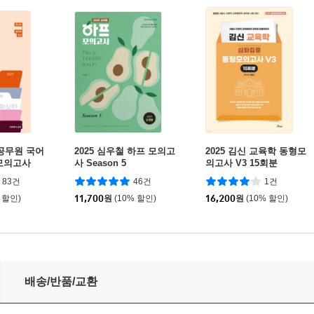
 공무원 국어
2025 심우철 하프 모의고
2025 김신 교육학 동형모
모의고사
사 Season 5
의고사 V3 15회분
83건
46건
1건
 할인)
11,700
원
(10% 할인)
16,200
원
(10% 할인)
의고사
배송/반품/교환