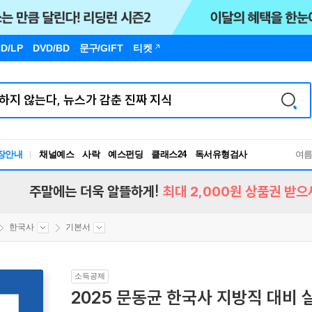
D/LP
DVD/BD
문구
/GIFT
티켓
장안내
채널예스
사락
예스펀딩
클래스24
독서유형검사
여
RBTI Lab
독서유형검사
주말에는 더욱 알뜰하게!
최대 2,000원 상품권 받으
한국사
기본서
소득공제
2025 문동균 한국사 지방직 대비