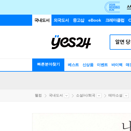
국내도서
외국도서
중고샵
eBook
크레마클럽
C
빠른분야찾기
베스트
신상품
이벤트
바이백
매
웰컴
국내도서
소설/시/희곡
테마소설