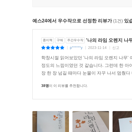
예스24에서 우수작으로 선정한 리뷰가
(1건)
있습
'나의 라임 오렌지 나무
종이책
구매
주간우수작
p******y
2023-11-14
신고
|
|
|
학창시절 읽어보았던 '나의 라임 오렌지 나무' 
정도의 느낌이였던 것 같습니다. 그런데 한 아이
장 한 장 넘길 때마다 눈물이 자꾸 나서 멈췄다 
38명
이 이 리뷰를 추천합니다.