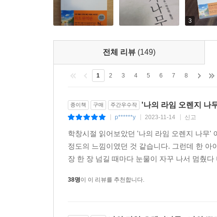
3
전체 리뷰
(149)
1
2
3
4
5
6
7
8
'나의 라임 오렌지 나무
종이책
구매
주간우수작
p******y
2023-11-14
신고
|
|
|
학창시절 읽어보았던 '나의 라임 오렌지 나무' 
정도의 느낌이였던 것 같습니다. 그런데 한 아이
장 한 장 넘길 때마다 눈물이 자꾸 나서 멈췄다 
38명
이 이 리뷰를 추천합니다.