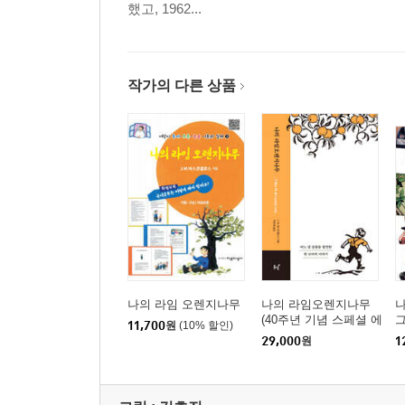
했고, 1962...
작가의 다른 상품
나의 라임 오렌지나무
나의 라임오렌지나무
나
(40주년 기념 스페셜 에
11,700
원
(10% 할인)
디션) (큰글자도서)
29,000
원
1