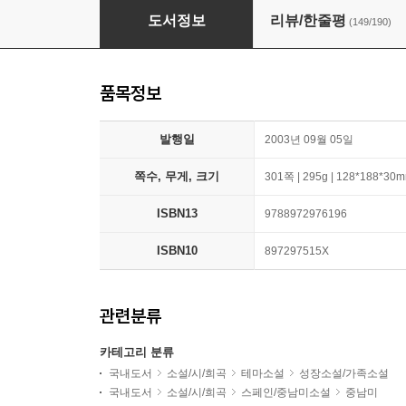
나의 라임 오렌지나무
도서정보
리뷰/한줄평
(149/190)
품목정보
발행일
2003년 09월 05일
쪽수, 무게, 크기
301쪽 | 295g | 128*188*30
ISBN13
9788972976196
ISBN10
897297515X
관련분류
카테고리 분류
국내도서
소설/시/희곡
테마소설
성장소설/가족소설
국내도서
소설/시/희곡
스페인/중남미소설
중남미