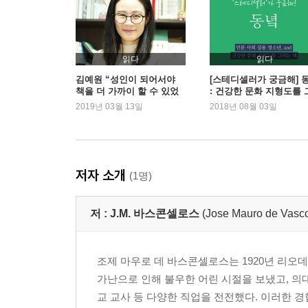
읽다
읽다
김예원 “성인이 되어서야
[스테디셀러가 궁금해] 
책을 더 가까이 할 수 있었
: 건강한 문화 지형도를 
다”
리는 책
2019년 03월 13일
2018년 08월 03일
저자 소개
(1명)
저 :
J.M. 바스콘셀로스
(Jose Mauro de Vasco
조제 마우로 데 바스콘셀로스는 1920년 리
가난으로 인해 불우한 어린 시절을 보냈고, 의대
교 교사 등 다양한 직업을 전전했다. 이러한 경험