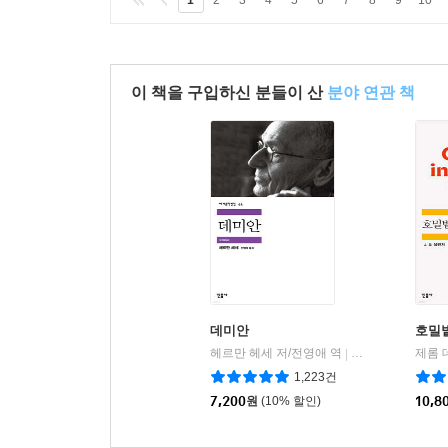
1
2
3
4
5
6
7
8
9
10
이 책을 구입하신 분들이 산
분야 연관 책
데미안
호밀
헤르만 헤세 저/전영애 역
민음사
|
1,223건
7,200
원
(10% 할인)
10,8