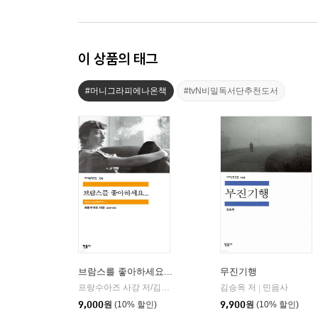
이 상품의 태그
#머니그라피에나온책
#tvN비밀독서단추천도서
브람스를 좋아하세요...
무진기행
프랑수아즈 사강 저/김남주 역
민음사
김승옥 저
민음사
|
|
9,000
원
(10% 할인)
9,900
원
(10% 할인)