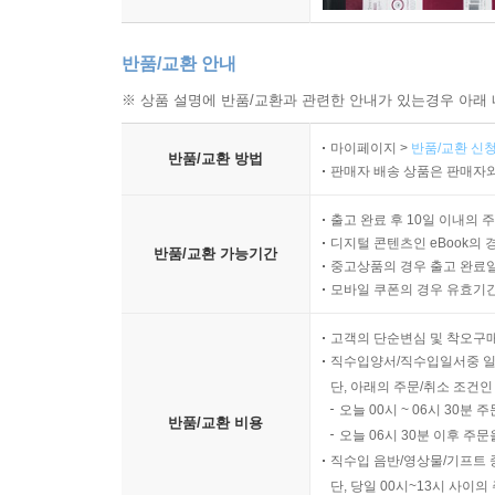
반품/교환 안내
※ 상품 설명에 반품/교환과 관련한 안내가 있는경우 아래 
마이페이지 >
반품/교환 신청
반품/교환 방법
판매자 배송 상품은 판매자와
출고 완료 후 10일 이내의 
디지털 콘텐츠인 eBook의 
반품/교환 가능기간
중고상품의 경우 출고 완료일
모바일 쿠폰의 경우 유효기간(
고객의 단순변심 및 착오구
직수입양서/직수입일서중 일
단, 아래의 주문/취소 조건인
오늘 00시 ~ 06시 30분 
반품/교환 비용
오늘 06시 30분 이후 주문
직수입 음반/영상물/기프트 
단, 당일 00시~13시 사이