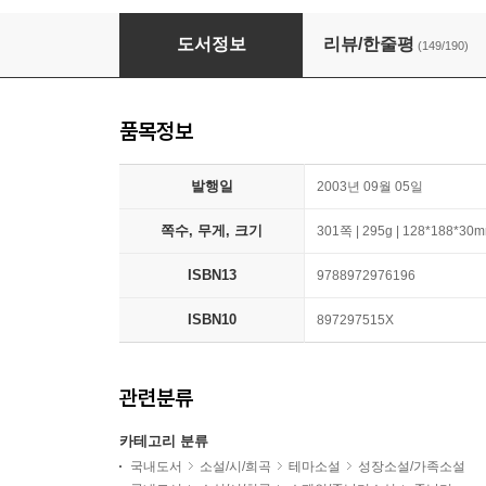
나의 라임 오렌지나무
도서정보
리뷰/한줄평
(149/190)
품목정보
발행일
2003년 09월 05일
쪽수, 무게, 크기
301쪽 | 295g | 128*188*30
ISBN13
9788972976196
ISBN10
897297515X
관련분류
카테고리 분류
국내도서
소설/시/희곡
테마소설
성장소설/가족소설