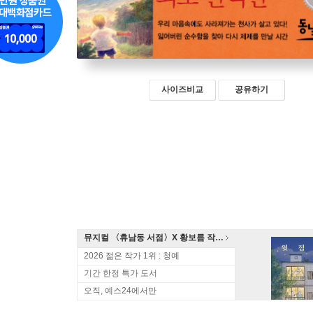
사이즈비교
공유하기
뮤지컬 〈휴남동 서점〉X 황보름 작가 북토크
2026 젊은 작가 1위 : 청예
기간 한정 특가 도서
오직, 예스24에서만