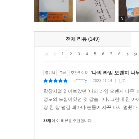
3
전체 리뷰
(149)
1
2
3
4
5
6
7
8
'나의 라임 오렌지 나무
종이책
구매
주간우수작
p******y
2023-11-14
신고
|
|
|
학창시절 읽어보았던 '나의 라임 오렌지 나무' 
정도의 느낌이였던 것 같습니다. 그런데 한 아이
장 한 장 넘길 때마다 눈물이 자꾸 나서 멈췄다 
38명
이 이 리뷰를 추천합니다.