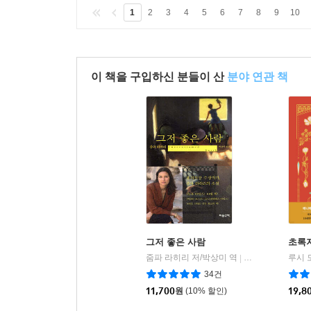
1
2
3
4
5
6
7
8
9
10
이 책을 구입하신 분들이 산
분야 연관 책
그저 좋은 사람
초록
줌파 라히리 저/박상미 역
마음산책
|
34건
11,700
원
(10% 할인)
19,8