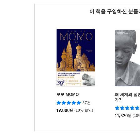
이 책을 구입하신 분
모모 MOMO
왜 세계의 절
가?
87건
19,800
원
(10% 할인)
11,520
원
(10