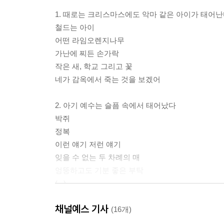
1. 때로는 크리스마스에도 악마 같은 아이가 태어
철드는 아이
어떤 라임오렌지나무
가난에 찌든 손가락
작은 새, 학교 그리고 꽃
네가 감옥에서 죽는 것을 보겠어
2. 아기 예수는 슬픔 속에서 태어났다
박쥐
정복
이런 얘기 저런 얘기
잊을 수 없는 두 차례의 매
엉뚱하고도 기분 좋은 부탁
(...)
채널예스 기사
옮기고 나서
(16개)