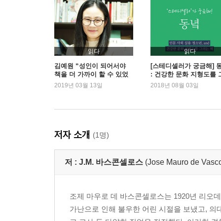
읽다
읽다
김예원 “성인이 되어서야
[스테디셀러가 궁금해] 
책을 더 가까이 할 수 있었
: 건강한 문화 지형도를 
다”
리는 책
2019년 03월 13일
2018년 08월 03일
저자 소개
(1명)
저 :
J.M. 바스콘셀로스
(Jose Mauro de Vasco
조제 마우로 데 바스콘셀로스는 1920년 리
가난으로 인해 불우한 어린 시절을 보냈고, 의대