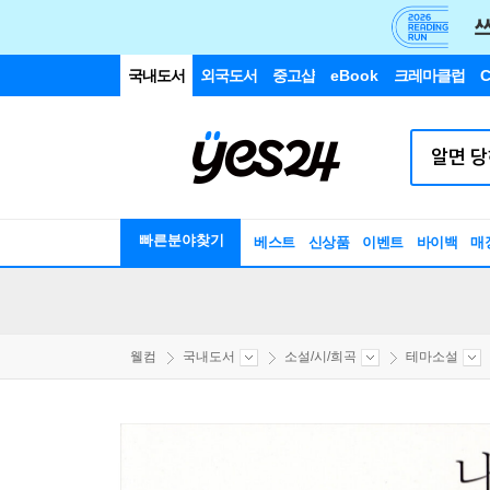
국내도서
외국도서
중고샵
eBook
크레마클럽
C
빠른분야찾기
베스트
신상품
이벤트
바이백
매
웰컴
국내도서
소설/시/희곡
테마소설