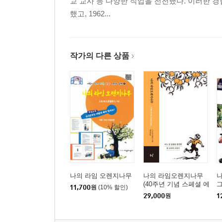
교 교사 등 다양한 직업을 전전했다. 이러한 경험
했고, 1962...
작가의 다른 상품
나의 라임 오렌지나무
나의 라임오렌지나무
나
(40주년 기념 스페셜 에
11,700
원
(10% 할인)
디션) (큰글자도서)
29,000
원
1