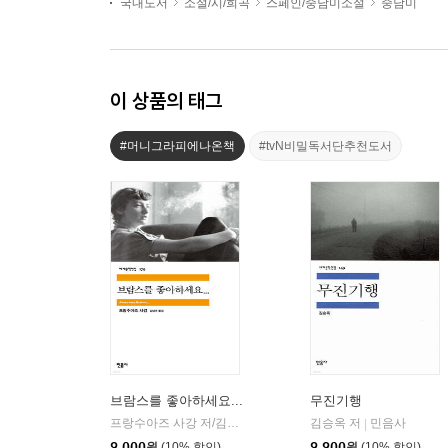
국내도서
소설/시/희곡
스페인/중남미소설
중남미
이 상품의 태그
#머니그라피에나온책
#tvN비밀독서단추천도서
브람스를 좋아하세요...
무진기행
프랑수아즈 사강 저/김남주 역
민음사
김승옥 저
민음사
|
|
9,000
원
(10% 할인)
9,900
원
(10% 할인)