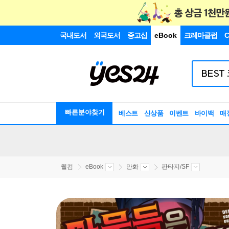
국내도서
외국도서
중고샵
eBook
크레마클럽
C
빠른분야찾기
베스트
신상품
이벤트
바이백
매
웰컴
eBook
만화
판타지/SF