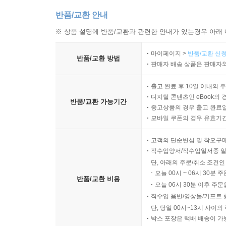
반품/교환 안내
※ 상품 설명에 반품/교환과 관련한 안내가 있는경우 아래 
마이페이지 >
반품/교환 신청
반품/교환 방법
판매자 배송 상품은 판매자와
출고 완료 후 10일 이내의 
디지털 콘텐츠인 eBook의 
반품/교환 가능기간
중고상품의 경우 출고 완료일
모바일 쿠폰의 경우 유효기간(
고객의 단순변심 및 착오구
직수입양서/직수입일서중 일
단, 아래의 주문/취소 조건인
오늘 00시 ~ 06시 30분 
반품/교환 비용
오늘 06시 30분 이후 주문
직수입 음반/영상물/기프트 
단, 당일 00시~13시 사이
박스 포장은 택배 배송이 가