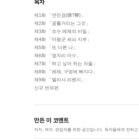
목차
제1화 「연민경(憐?卿)」
제2화 「꿈틀거리는 그것」
제3화 「조수 레체의 비밀」
제4화 「마왕군 세뇌 지부」
제5화 「또 다른 나」
제6화 「옆자리 마수」
제7화 「하고 싶어 하는 자들」
제8화 「레체, 구멍에 빠지다」
제9화 「멜리샤 리벤지」
신규 번외편
만든 이 코멘트
저자, 역자, 편집자를 위한 공간입니다. 독자들에게 전하고