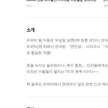
상시
상
소개
트위터 발 마왕군 우당탕 성(性)벽 토론 코미디 코믹
트위터(현 X)에서 전개된 「연민경」 시리즈나 「
로 통일한 작품!
옷을 녹이는 슬라임이나, 촉수 함정… 인간들에게는
이것은 마물들이 펼치는 '마'의 분투기이다──.
책 끝에는 트위터에서 연재되지 않은 완전 신규 에