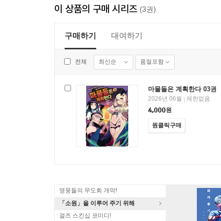
이 상품의 구매 시리즈
(3권)
구매하기
대여하기
최신순
품절포함
전체
마물들은 계획한다 03권
2026년 06월
제한없음
|
4,000
원
원클릭구매
영웅들의 무도회 개막!
「소원」을 이루어 주기 위해
걸즈 스킨십 코미디!