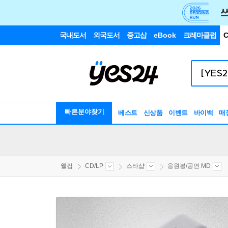
국내도서
외국도서
중고샵
eBook
크레마클럽
C
빠른분야찾기
베스트
신상품
이벤트
바이백
매
웰컴
CD/LP
스타샵
응원봉/공연 MD