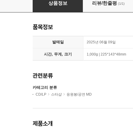
[SEONGHWA] : Star Open ring
상품정보
리뷰/한줄평
(1/1)
품목정보
발매일
2025년 06월 09일
시간, 무게, 크기
1,000g | 225*143*48mm
관련분류
카테고리 분류
CD/LP
스타샵
응원봉/공연 MD
제품소개