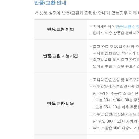
반품/교환 안내
※ 상품 설명에 반품/교환과 관련한 안내가 있는경우 아래 
마이페이지 >
반품/교환 신청
반품/교환 방법
판매자 배송 상품은 판매자와
출고 완료 후 10일 이내의 
디지털 콘텐츠인 eBook의 
반품/교환 가능기간
중고상품의 경우 출고 완료일
모바일 쿠폰의 경우 유효기간(
고객의 단순변심 및 착오구
직수입양서/직수입일서중 일
단, 아래의 주문/취소 조건인
오늘 00시 ~ 06시 30분 
반품/교환 비용
오늘 06시 30분 이후 주문
직수입 음반/영상물/기프트 
단, 당일 00시~13시 사이
박스 포장은 택배 배송이 가