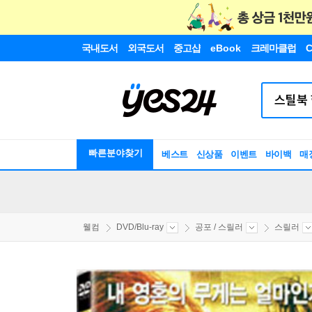
국내도서
외국도서
중고샵
eBook
크레마클럽
C
빠른분야찾기
베스트
신상품
이벤트
바이백
매
웰컴
DVD/Blu-ray
공포 / 스릴러
스릴러