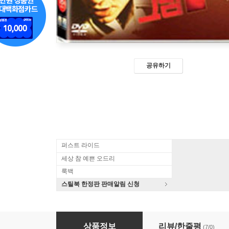
공유하기
퍼스트 라이드
세상 참 예쁜 오드리
룩백
스틸북 한정판 판매알림 신청
21그램 dts
상품정보
리뷰/한줄평
(7/0)