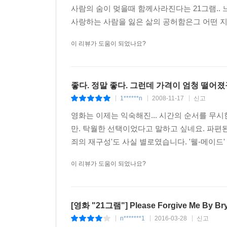
사람의 숨이 멎을때 함께사라진다는 21그램.. 느
사랑하는 사람을 잃은 삶의 공허함은그 어떤 
이 리뷰가 도움이 되었나요?
좋다. 정말 좋다. 그런데 가격이 엄청 떨어졌
1******n
2008-11-17
신고
|
|
|
영화는 이제는 익숙해진... 시간의 순서를 무
만. 탁월한 선택이었다고 말하고 싶네요. 파편된
죄의 재구성'도 사실 별로였습니다. '웰-메이드' 
이 리뷰가 도움이 되었나요?
[영화 "21그램"] Please Forgive Me By Br
n*******1
2016-03-28
신고
|
|
|