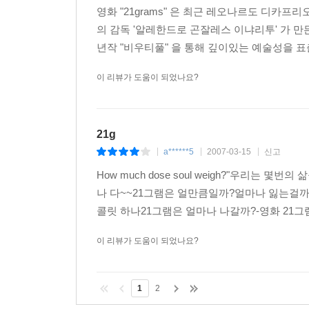
영화 "21grams" 은 최근 ​레오나르도 디
의 감독 '알레한드로 곤잘레스 이냐리투'​ 가 만든 
년작 "비우티풀" 을 통해 깊이있는 예술성을 표
이 리뷰가 도움이 되었나요?
21g
a******5
2007-03-15
신고
|
|
|
How much dose soul weigh?"우리
나 다~~21그램은 얼만큼일까?얼마나 잃는걸까
콜릿 하나21그램은 얼마나 나갈까?-영화 21그램
이 리뷰가 도움이 되었나요?
1
2