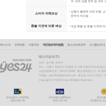
우, 세트 상품 전부 및 세트
상품의 불량에 의한 반품, 교
소비자 피해보상
준하여 처리됨
환불 지연에 따른 배상
대금 환불 및 환불 지연에 
회사소개
인재채용
이용약관
개인정보처리방침
청소년보호정책
도서홍보안내
대표 : 김석환, 최세라
주소 : 서울시 영등포구 은행로 11, 5층~6층(여의도동,일신
사업자등록번호 : 229-81-37000 통신판매업신고 : 제 200
이메일 : yes24help@yes24.com 호스팅 서비스사업자 :
Copyright ⓒ YES24 Corp. All Rights Reserved.