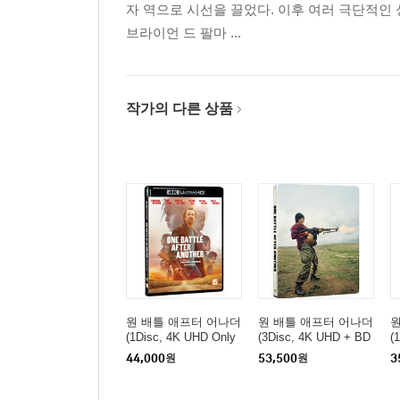
자 역으로 시선을 끌었다. 이후 여러 극단적인
브라이언 드 팔마 ...
작가의 다른 상품
원 배틀 애프터 어나더
원 배틀 애프터 어나더
원
(1Disc, 4K UHD Only
(3Disc, 4K UHD + BD
(
일반판) : 블루레이
+ BD Bonus 스틸북 한
44,000
원
53,500
원
3
정판) : 블루레이