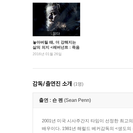
읽다
놓아버릴 때, 더 강해지는
삶의 의지 <레버넌트 : 죽음
에서 돌아온 자>
2016년 01월 26일
감독/출연진 소개
(1명)
출연 :
숀 펜
(Sean Penn)
2001년 미국 시사주간지 타임이 선정한 최고
배우이다. 1981년 해럴드 베커감독의 <생도의