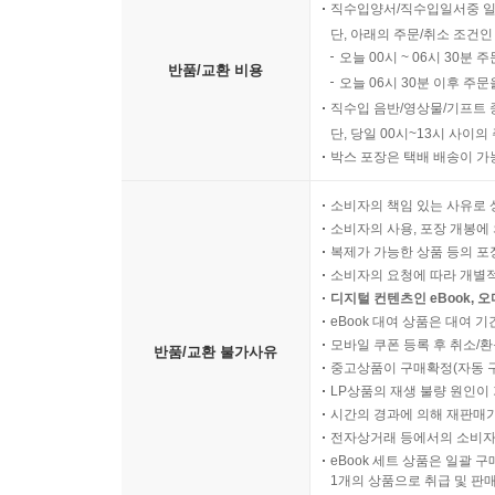
직수입양서/직수입일서중 일
단, 아래의 주문/취소 조건인
오늘 00시 ~ 06시 30분 
반품/교환 비용
오늘 06시 30분 이후 주문
직수입 음반/영상물/기프트 
단, 당일 00시~13시 사이
박스 포장은 택배 배송이 가
소비자의 책임 있는 사유로 
소비자의 사용, 포장 개봉에 
복제가 가능한 상품 등의 포장을 
소비자의 요청에 따라 개별
디지털 컨텐츠인 eBook, 
eBook 대여 상품은 대여 기
모바일 쿠폰 등록 후 취소/환
반품/교환 불가사유
중고상품이 구매확정(자동 
LP상품의 재생 불량 원인이 기
시간의 경과에 의해 재판매가
전자상거래 등에서의 소비자
eBook 세트 상품은 일괄 
1개의 상품으로 취급 및 판매