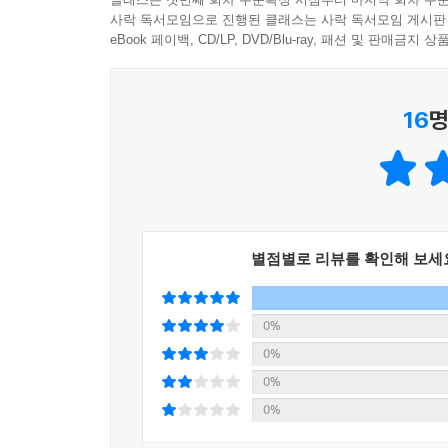
이 책은 삶 전반을 관통하는 사랑과 회복, 연결
사락 독서모임으로 진행된 클래스는 사락 독서모임 게시판
반복하던 행동들 속에서 마음을 돌보는 법을 발견하
eBook 페이백, CD/LP, DVD/Blu-ray, 패션 및 판매금
만드는 건 거창한 변화가 아니라, 바로 그 작고 조
16
명
삶도 가구처럼 조립하는 것이다
값비싼 가구보다 직접 조립한 책장 하나가 더 오래
가구를 볼 때 느끼는 만족감은 그만큼 커진다. 모서
(IKEA effect)’로 불리는 이 심리 현상은 단
손으로 준비한 식사가 더 뿌듯하고, 누군가의 말
말할지 모르지만, 굳이 비효율적인 과정을 감수
별점별로 리뷰를 확인해 보세
시간만큼의 감정이 쌓이고, 그 감정은 곧 삶에 대한
삶을 사랑한다는 것은 달리 말해 ‘그 삶을 어떻게 
순간들이 하나씩 쌓여 지금의 내가 된다. “내가
0%
신발끈을 묶는 나만의 방식이다.”(52쪽) 같은 
0%
‘누군가가 되어가는 과정’에 접어든다. 결국 대단한
0%
게다가 나만의 방식은 혼자일 때보다 누군가와 함
0%
없다. 서툰 대화, 타이밍이 맞지 않은 농담, 전혀