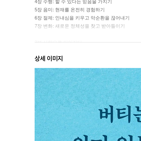
4장 수행: 할 수 있다는 믿음을 가지기
5장 음미: 현재를 온전히 경험하기
6장 절제: 인내심을 키우고 악순환을 끊어내기
7장 변화: 새로운 정체성을 찾고 받아들이기
3부 사랑으로 이어지다
8장 화합: 시간과 감정을 공유하기
상세 이미지
9장 계승: 가족만의 고유한 전통을 이어가기
10장 애도: 상실의 아픔을 견뎌내기
4부 함께 살아가다
11장 소속: 일터에서 의미를 찾기
12장 포용: 편 가르기로부터 벗어나기
13장 치유: 남을 이해하기 위해 노력하기