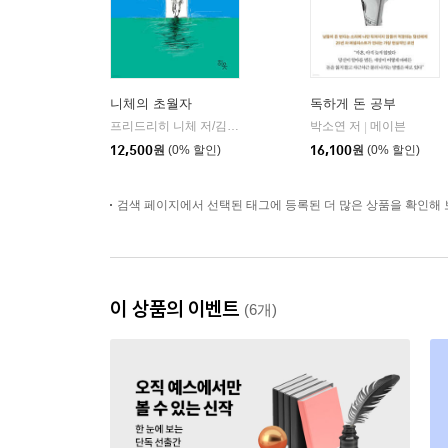
니체의 초월자
독하게 돈 공부
프리드리히 니체 저/김철 편역
히읏
박소연 저
메이븐
|
|
12,500
원
(0% 할인)
16,100
원
(0% 할인)
검색 페이지에서 선택된 태그에 등록된 더 많은 상품을 확인해 
이 상품의 이벤트
(6개)