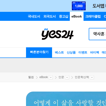
국내도서
외국도서
중고샵
eBook
크레마클럽
C
빠른분야찾기
베스트
신상품
이벤트
바이백
매
웰컴
eBook
인문
인문학산책