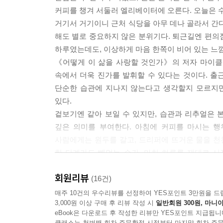
커피를 챙겨 서둘러 엘리베이터에 오른다. 오늘은 수
거기서 거기이니 근처 식당을 아무 데나 골라서 간다
해도 별로 중요하지 않은 분위기다. 퇴근길엔 편의점
하루였는데도, 이상하게 마음 한쪽이 비어 있는 느낌이
《어떻게 이 삶을 사랑할 것인가》의 저자 마이클
속에서 더욱 진가를 발휘할 수 있다는 것이다. 출근
단순한 습관에 지나지 않는다고 생각할지 모르지만, 사
있다.
겉보기엔 같아 보일 수 있지만, 습관과 리추얼은 본
깊은 의미를 부여한다. 아침에 커피를 마시는 행
사람에게는 원두를 갈고, 드리퍼에 뜨거운 물을 천
한 단계라도 빼먹는 순간, 마치 하루를 제대로 시
불과했던 평범한 행위는 나를 돌보는 리추얼로 바뀐다
회원리뷰
달려 있다.
(16건)
삶이 허무하다고 느낄 때, 우리는 무언가 더 대단
매주 10건의 우수리뷰를 선정하여 YES포인트 3만원을 드
3,000원 이상 구매 후 리뷰 작성 시
일반회원 300원, 마니아
사소한 행동들 속에 삶의 본질이 숨어져 있다. 반복
eBook은 다운로드 후 작성한 리뷰만 YES포인트 지급됩니
그 하나하나에 몰입하게 된 순간, 달리 말해 삶을 
클래스는 첫번째 회차 주문확정 시점부터 마지막 회차 주문