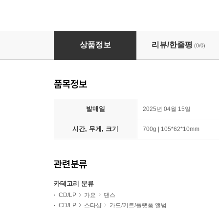
오드유스 (ODD YOUTH) - 미니앨범 1집 : I LIKE Y
상품정보
리뷰/한줄평
(0/0)
품목정보
발매일
2025년 04월 15일
시간, 무게, 크기
700g | 105*62*10mm
관련분류
카테고리 분류
CD/LP
가요
댄스
CD/LP
스타샵
카드/키트/플랫폼 앨범