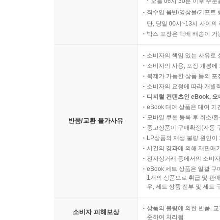
오늘 06시 30분 이후 주문
직수입 음반/영상물/기프트 
단, 당일 00시~13시 사이
박스 포장은 택배 배송이 가
소비자의 책임 있는 사유로 
소비자의 사용, 포장 개봉에 
복제가 가능한 상품 등의 포장을 
소비자의 요청에 따라 개별
디지털 컨텐츠인 eBook, 
eBook 대여 상품은 대여 기
모바일 쿠폰 등록 후 취소/환
반품/교환 불가사유
중고상품이 구매확정(자동 
LP상품의 재생 불량 원인이 기
시간의 경과에 의해 재판매가
전자상거래 등에서의 소비자
eBook 세트 상품은 일괄 
1개의 상품으로 취급 및 판매
우, 세트 상품 전부 및 세트
상품의 불량에 의한 반품, 교
소비자 피해보상
준하여 처리됨