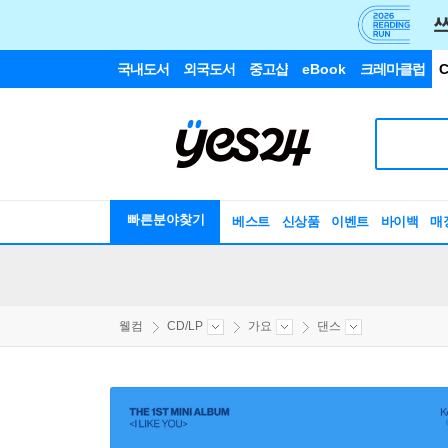
국내도서
외국도서
중고샵
eBook
크레마클럽
C
빠른분야찾기
베스트
신상품
이벤트
바이백
매
웰컴
CD/LP
가요
댄스