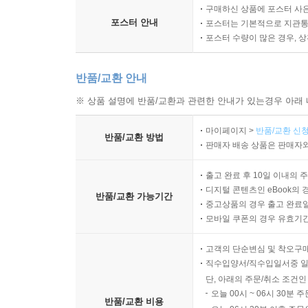
구매하신 상품에 포스터 사은
포스터 안내
포스터는 기본적으로 지관통에
포스터 수량이 많은 경우, 
반품/교환 안내
※ 상품 설명에 반품/교환과 관련한 안내가 있는경우 아래 
마이페이지 >
반품/교환 신청
반품/교환 방법
판매자 배송 상품은 판매자와
출고 완료 후 10일 이내의 
디지털 콘텐츠인 eBook의 
반품/교환 가능기간
중고상품의 경우 출고 완료일
모바일 쿠폰의 경우 유효기간(
고객의 단순변심 및 착오구
직수입양서/직수입일서중 일
단, 아래의 주문/취소 조건인
오늘 00시 ~ 06시 30분 
반품/교환 비용