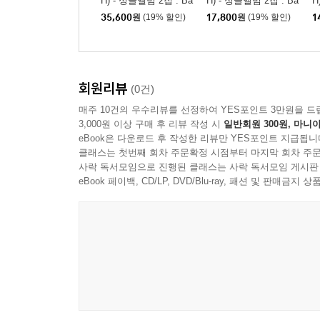
H) - 싱글앨범 2집 : Ba
H) - 싱글앨범 2집 : Ba
H
byface [2종 SET]
byface [2종 중 1종 랜
b
35,600
원
(19% 할인)
17,800
원
(19% 할인)
1
덤발송]
Ve
회원리뷰
(0건)
매주 10건의 우수리뷰를 선정하여 YES포인트 3만원을 드
3,000원 이상 구매 후 리뷰 작성 시
일반회원 300원, 마니아
eBook은 다운로드 후 작성한 리뷰만 YES포인트 지급됩니
클래스는 첫번째 회차 주문확정 시점부터 마지막 회차 주문
사락 독서모임으로 진행된 클래스는 사락 독서모임 게시판
eBook 페이백, CD/LP, DVD/Blu-ray, 패션 및 판매금