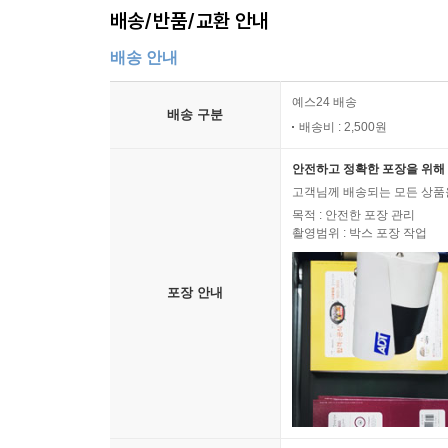
배송/반품/교환 안내
배송 안내
예스24 배송
배송 구분
배송비 : 2,500원
안전하고 정확한 포장을 위해 
고객님께 배송되는 모든 상품을
목적 : 안전한 포장 관리
촬영범위 : 박스 포장 작업
포장 안내