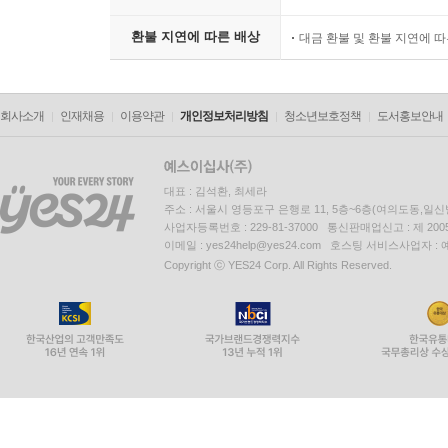
환불 지연에 따른 배상
대금 환불 및 환불 지연에 
회사소개
인재채용
이용약관
개인정보처리방침
청소년보호정책
도서홍보안내
대표 : 김석환, 최세라
주소 : 서울시 영등포구 은행로 11, 5층~6층(여의도동,일신
사업자등록번호 : 229-81-37000 통신판매업신고 : 제 200
이메일 : yes24help@yes24.com 호스팅 서비스사업자 :
Copyright ⓒ YES24 Corp. All Rights Reserved.