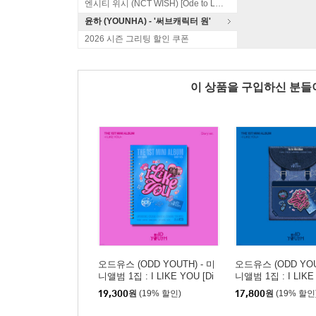
엔시티 위시 (NCT WISH) [Ode to Love]
윤하 (YOUNHA) - '써브캐릭터 원'
2026 시즌 그리팅 할인 쿠폰
이 상품을 구입하신 분
오드유스 (ODD YOUTH) - 미
오드유스 (ODD YOU
니앨범 1집 : I LIKE YOU [Di
니앨범 1집 : I LIKE
ary ver.]
ckpack ver.]
19,300
원
(19% 할인)
17,800
원
(19% 할인