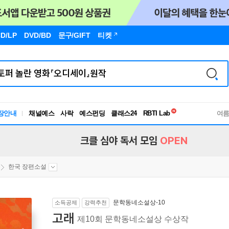
D/LP
DVD/BD
문구
/GIFT
티켓
독서유형검사
장안내
채널예스
사락
예스펀딩
클래스24
RBTI Lab
여
독서유형검사
크클 심야 독서 모임
OPEN
한국 장편소설
문학동네소설상-10
소득공제
강력추천
고래
제10회 문학동네소설상 수상작