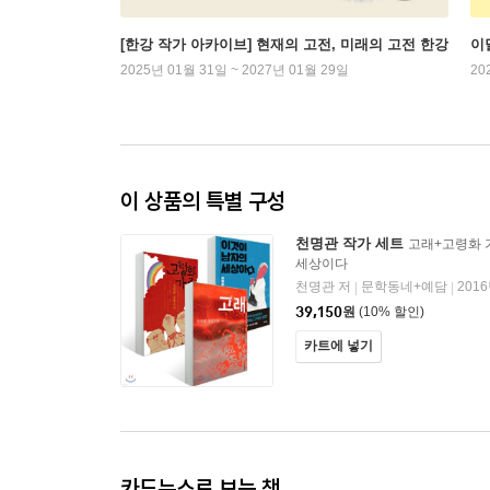
[한강 작가 아카이브] 현재의 고전, 미래의 고전 한강
이
2025년 01월 31일 ~ 2027년 01월 29일
20
이 상품의 특별 구성
천명관 작가 세트
고래+고령화 
세상이다
천명관 저
문학동네+예담
201
|
|
39,150
원
(10% 할인)
카트에 넣기
카드뉴스로 보는 책