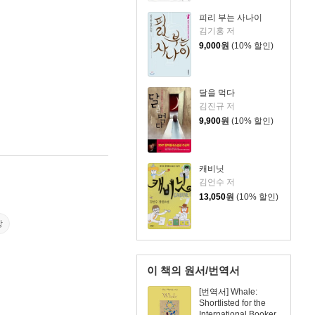
피리 부는 사나이
김기홍 저
9,000
원
(10% 할인)
달을 먹다
김진규 저
9,900
원
(10% 할인)
캐비닛
김언수 저
13,050
원
(10% 할인)
방
이 책의 원서/번역서
[번역서] Whale:
Shortlisted for the
International Booker