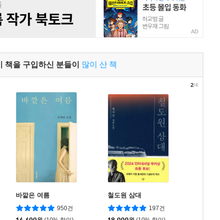
AD
이 책을 구입하신 분들이
많이 산 책
2
/4
바깥은 여름
철도원 삼대
950건
197건