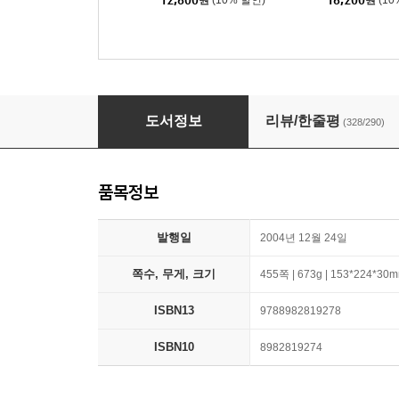
12,600
원
(10% 할인)
16,200
원
(10
고래
도서정보
리뷰/한줄평
(328/290)
품목정보
발행일
2004년 12월 24일
쪽수, 무게, 크기
455쪽 | 673g | 153*224*30
ISBN13
9788982819278
ISBN10
8982819274