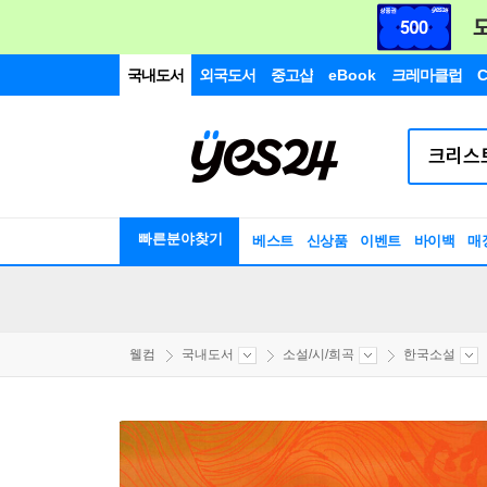
국내도서
외국도서
중고샵
eBook
크레마클럽
C
빠른분야찾기
베스트
신상품
이벤트
바이백
매
웰컴
국내도서
소설/시/희곡
한국소설