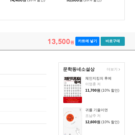
14,400
원
(10% 할인)
18,000
원
(10% 할인)
13,500
카트에 넣기
바로구매
원
문학동네소설상
더보기
체인지킹의 후예
이영훈 저
11,700
원
(10% 할인)
귀를 기울이면
조남주 저
12,600
원
(10% 할인)