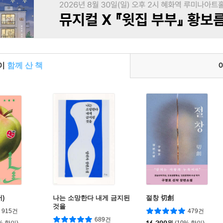
들이
함께 산 책
)
나는 소망한다 내게 금지된
절창 切創
것을
915건
479건
689건