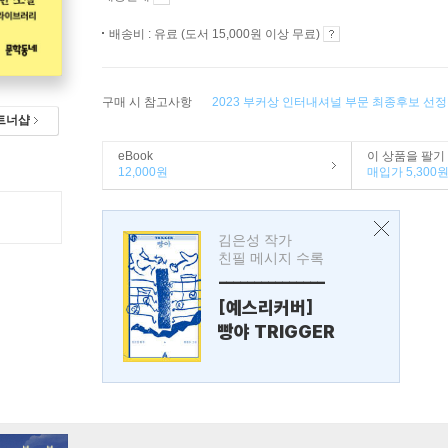
배송비 : 유료 (도서 15,000원 이상 무료)
구매 시 참고사항
2023 부커상 인터내셔널 부문 최종후보 선
트너샵
eBook
이 상품을 팔기
12,000원
매입가 5,300
김은성 작가
친필 메시지 수록
---------------
[예스리커버]
빵야 TRIGGER