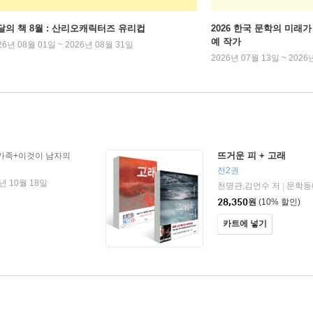
달의 책 8월 : 산리오캐릭터즈 유리컵
2026 한국 문학의 미래가 
예 작가
26년 08월 01일 ~ 2026년 08월 31일
2026년 07월 13일 ~ 2026
뜨거운 피 + 고래
가족+이것이 남자의
전2권
6년 10월 18일
천명관,김언수 저
문학동
|
28,350
원
(10% 할인)
카트에 넣기