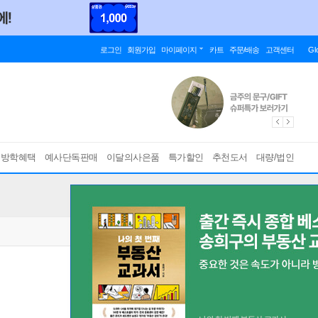
로그인
회원가입
마이페이지
카트
주문/배송
고객센터
Gl
름방학혜택
예사단독판매
이달의사은품
특가할인
추천도서
대량/법인