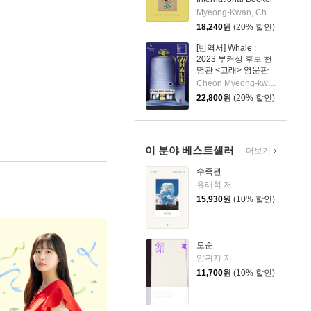
Prize
Myeong-Kwan, Cheon / Kim, Chi-Young
18,240
원
(20% 할인)
[번역서] Whale :
2023 부커상 후보 천
명관 <고래> 영문판
Cheon Myeong-kwan
22,800
원
(20% 할인)
이 분야 베스트셀러
더보기
수족관
유래혁 저
15,930
원
(10% 할인)
모순
양귀자 저
11,700
원
(10% 할인)