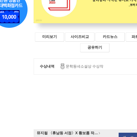
미리보기
사이즈비교
카드뉴스
파
공유하기
수상내역
문학동네소설상 수상작
뮤지컬 〈휴남동 서점〉X 황보름 작가 북토크