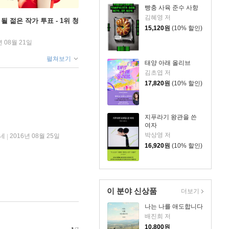
빵충 사육 준수 사항
김혜영 저
될 젊은 작가 투표 - 1위 청
15,120
원
(10% 할인)
년 08월 21일
펼쳐보기
태양 아래 올리브
김초엽 저
17,820
원
(10% 할인)
지푸라기 왕관을 쓴
여자
박상영 저
네
2016년 08월 25일
|
16,920
원
(10% 할인)
이 분야 신상품
더보기
나는 나를 애도합니다
배진희 저
10,800
원