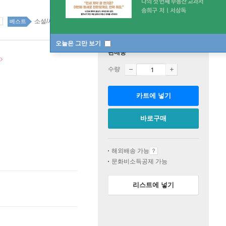
소설/시/희곡 100위
국내도서 top20 1주
베스트
오늘은 그만 보기
판매중
수량
카트에 넣기
바로구매
해외배송 가능
문화비소득공제 가능
리스트에 넣기