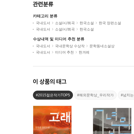
관련분류
카테고리 분류
국내도서
소설/시/희곡
한국소설
한국 장편소설
국내도서
소설/시/희곡
한국소설
수상내역 및 미디어 추천 분류
국내도서
국내문학상 수상작
문학동네소설상
국내도서
미디어 추천
한겨레
이 상품의 태그
#2015젊은작가TOP5
#해외문학상_우리작가
#넘치