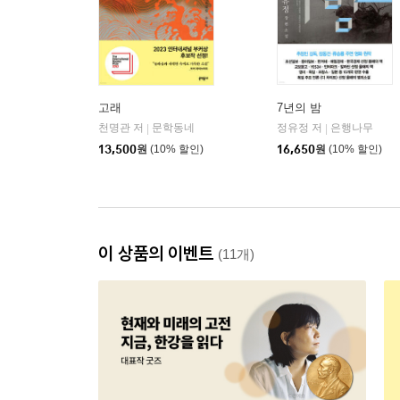
고래
7년의 밤
천명관 저
문학동네
정유정 저
은행나무
|
|
13,500
원
(10% 할인)
16,650
원
(10% 할인)
이 상품의 이벤트
(11개)