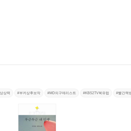
는상상력
#부커상후보작
#MD의구매리스트
#KBS2TV북유럽
#빨간책