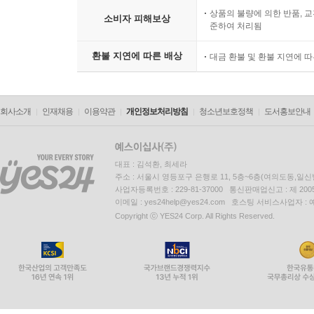
상품의 불량에 의한 반품, 교
소비자 피해보상
준하여 처리됨
환불 지연에 따른 배상
대금 환불 및 환불 지연에 
회사소개
인재채용
이용약관
개인정보처리방침
청소년보호정책
도서홍보안내
대표 : 김석환, 최세라
주소 : 서울시 영등포구 은행로 11, 5층~6층(여의도동,일신
사업자등록번호 : 229-81-37000 통신판매업신고 : 제 200
이메일 : yes24help@yes24.com 호스팅 서비스사업자 :
Copyright ⓒ YES24 Corp. All Rights Reserved.