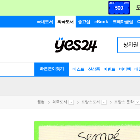
국내도서
외국도서
중고샵
eBook
크레마클럽
C
빠른분야찾기
베스트
신상품
이벤트
바이백
매
웰컴
외국도서
프랑스도서
프랑스 문학