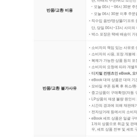
단, 아래의 주문/취소 조건인
오늘 00시 ~ 06시 30분 
반품/교환 비용
오늘 06시 30분 이후 주문
직수입 음반/영상물/기프트 
단, 당일 00시~13시 사이
박스 포장은 택배 배송이 가
소비자의 책임 있는 사유로 
소비자의 사용, 포장 개봉에 
복제가 가능한 상품 등의 포장을 
소비자의 요청에 따라 개별
디지털 컨텐츠인 eBook, 
eBook 대여 상품은 대여 기
모바일 쿠폰 등록 후 취소/환
반품/교환 불가사유
중고상품이 구매확정(자동 
LP상품의 재생 불량 원인이 기
시간의 경과에 의해 재판매가
전자상거래 등에서의 소비자
eBook 세트 상품은 일괄 
1개의 상품으로 취급 및 판매
우, 세트 상품 전부 및 세트