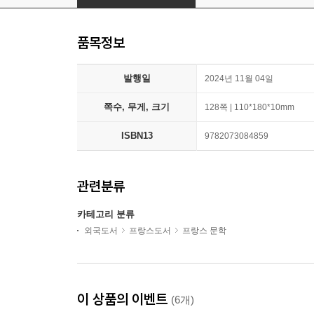
품목정보
발행일
2024년 11월 04일
쪽수, 무게, 크기
128쪽 | 110*180*10mm
ISBN13
9782073084859
관련분류
카테고리 분류
외국도서
프랑스도서
프랑스 문학
이 상품의 이벤트
(6개)