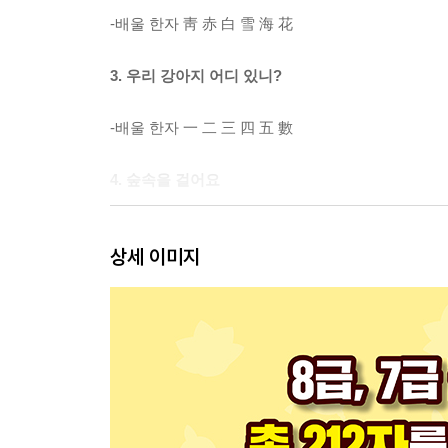
-배울 한자 靑 赤 白 雪 海 花
3. 우리 강아지 어디 있니?
-배울 한자 一 二 三 四 五 數
4. 숲속을 걸어요
-배울 한자 山 川 水 土 上 下
상세 이미지
○ 해답
○ 유아 한자 커리큘럼 목록(전 10권)
○ 붙임 딱지
○ 부록·한자 카드