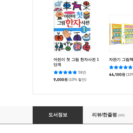
어린이 첫 그림 한자사전 1
자판기 그림책
단계
59건
44,100
원
(10
9,000
원
(10% 할인)
마법천자문 유아 한자 1
도서정보
리뷰/한줄평
(0/0)