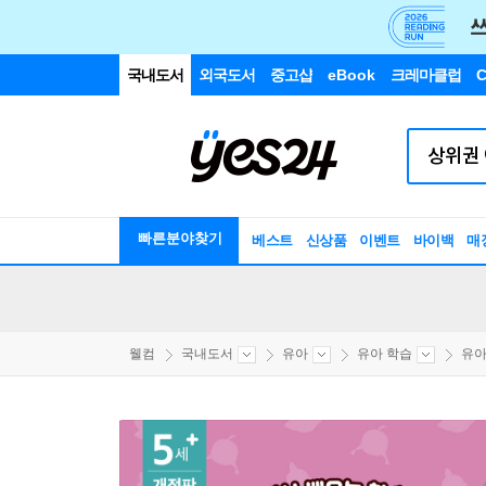
국내도서
외국도서
중고샵
eBook
크레마클럽
C
빠른분야찾기
베스트
신상품
이벤트
바이백
매
웰컴
국내도서
유아
유아 학습
유아