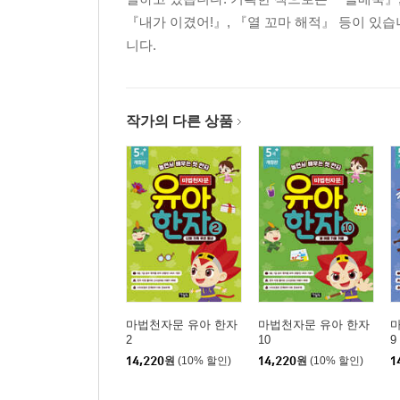
『내가 이겼어!』, 『열 꼬마 해적』 등이 있습니
니다.
작가의 다른 상품
마법천자문 유아 한자
마법천자문 유아 한자
2
10
9
14,220
원
(10% 할인)
14,220
원
(10% 할인)
1