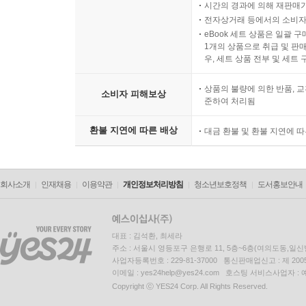
시간의 경과에 의해 재판매가
전자상거래 등에서의 소비자
eBook 세트 상품은 일괄 
1개의 상품으로 취급 및 판매
우, 세트 상품 전부 및 세트
상품의 불량에 의한 반품, 교
소비자 피해보상
준하여 처리됨
환불 지연에 따른 배상
대금 환불 및 환불 지연에 
회사소개
인재채용
이용약관
개인정보처리방침
청소년보호정책
도서홍보안내
대표 : 김석환, 최세라
주소 : 서울시 영등포구 은행로 11, 5층~6층(여의도동,일신
사업자등록번호 : 229-81-37000 통신판매업신고 : 제 200
이메일 : yes24help@yes24.com 호스팅 서비스사업자 :
Copyright ⓒ YES24 Corp. All Rights Reserved.