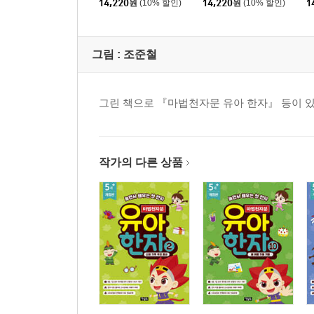
14,220
원
(10% 할인)
14,220
원
(10% 할인)
1
그림 :
조준철
그린 책으로 『마법천자문 유아 한자』 등이 있
작가의 다른 상품