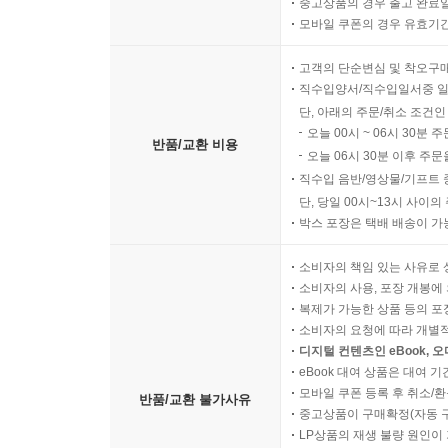
중고상품의 경우 출고 완료일
모바일 쿠폰의 경우 유효기간(
고객의 단순변심 및 착오구
직수입양서/직수입일서중 일
단, 아래의 주문/취소 조건인
오늘 00시 ~ 06시 30분 
반품/교환 비용
오늘 06시 30분 이후 주문
직수입 음반/영상물/기프트 
단, 당일 00시~13시 사이
박스 포장은 택배 배송이 가
소비자의 책임 있는 사유로 
소비자의 사용, 포장 개봉에 
복제가 가능한 상품 등의 포장을 
소비자의 요청에 따라 개별
디지털 컨텐츠인 eBook, 
eBook 대여 상품은 대여 기
모바일 쿠폰 등록 후 취소/환
반품/교환 불가사유
중고상품이 구매확정(자동 
LP상품의 재생 불량 원인이 기