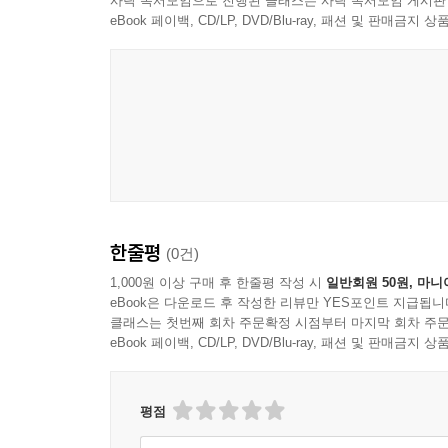
사락 독서모임으로 진행된 클래스는 사락 독서모임 게시판
eBook 페이백, CD/LP, DVD/Blu-ray, 패션 및 판매금
「마법천자문 유아 한자 개정판」 1권은 누리과정 주
방향에 관한 한자와 푸를 청(靑), 붉을 적(赤), 흰 
한자 16자, 7급 한자 6자 등 총 24자의 한자를 
(山) 자를 배울 때는 산 그림을 보고 한자를 연상
한줄평
(0건)
1,000원 이상 구매 후 한줄평 작성 시
일반회원 50원, 마니
eBook은 다운로드 후 작성한 리뷰만 YES포인트 지급됩니
클래스는 첫번째 회차 주문확정 시점부터 마지막 회차 주문
eBook 페이백, CD/LP, DVD/Blu-ray, 패션 및 판매금
평점