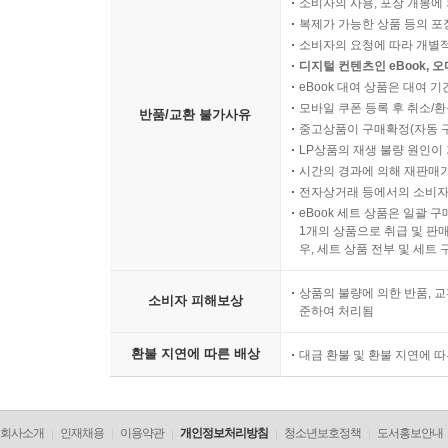
소비자의 사용, 포장 개봉에 
복제가 가능한 상품 등의 포장을 
소비자의 요청에 따라 개별
디지털 컨텐츠인 eBook, 
eBook 대여 상품은 대여 기
모바일 쿠폰 등록 후 취소/환
반품/교환 불가사유
중고상품이 구매확정(자동 
LP상품의 재생 불량 원인이 기
시간의 경과에 의해 재판매가
전자상거래 등에서의 소비자
eBook 세트 상품은 일괄 
1개의 상품으로 취급 및 판매
우, 세트 상품 전부 및 세트
상품의 불량에 의한 반품, 교
소비자 피해보상
준하여 처리됨
환불 지연에 따른 배상
대금 환불 및 환불 지연에 
회사소개
인재채용
이용약관
개인정보처리방침
청소년보호정책
도서홍보안내