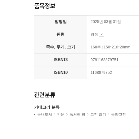
품목정보
발행일
2025년 03월 31일
판형
양장
쪽수, 무게, 크기
168쪽 | 150*210*20mm
ISBN13
9791168879751
ISBN10
1168879752
관련분류
카테고리 분류
국내도서
인문
독서/비평
고전 읽기
동양고전