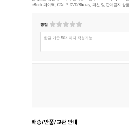
eBook 페이백, CD/LP, DVD/Blu-ray, 패션 및 판매금
이 책은 최남선이 ‘조선 지식의 지름길’을 제시하는
조선학 즉 한국학 관련 주제 전체가 간명하게 압축
책과 『조선상식문답 속편』은 사실상 하나의 책이다
평점
한글 기준 50자까지 작성가능
이 책의 내용은 역사, 지리, 문화, 종교, 문학,
방식인 점에서 한국학 백과사전이라고 평가해도 손
출판되었고 후대에도 계속 간행되었다. 1965년에 
출간되었다.
배송/반품/교환 안내