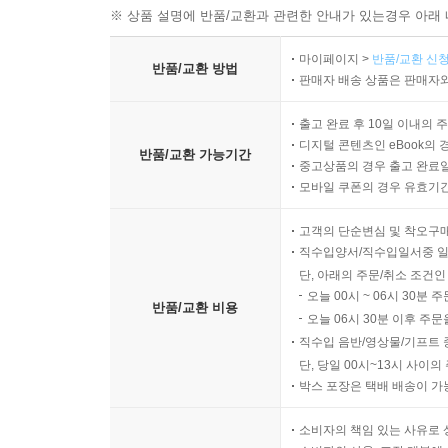
※ 상품 설명에 반품/교환과 관련한 안내가 있는경우 아래 
마이페이지 >
반품/교환 신청
반품/교환 방법
판매자 배송 상품은 판매자와
출고 완료 후 10일 이내의 
디지털 콘텐츠인 eBook의 
반품/교환 가능기간
중고상품의 경우 출고 완료일
모바일 쿠폰의 경우 유효기간(
고객의 단순변심 및 착오구
직수입양서/직수입일서중 일
단, 아래의 주문/취소 조건인
오늘 00시 ~ 06시 30분 
반품/교환 비용
오늘 06시 30분 이후 주문
직수입 음반/영상물/기프트 
단, 당일 00시~13시 사이
박스 포장은 택배 배송이 가
소비자의 책임 있는 사유로 