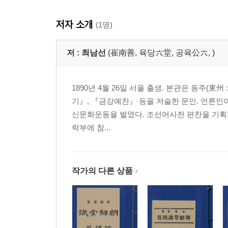
저자 소개
(1명)
저 :
최남선
(崔南善, 육당六堂, 공육公六, )
1890년 4월 26일 서울 출생. 본관은 동주(東
기』, 『금강예찬』 등을 저술한 문인. 언론인
신문화운동을 벌였다. 조선어사전 편찬을 기획
락부에 참...
작가의 다른 상품