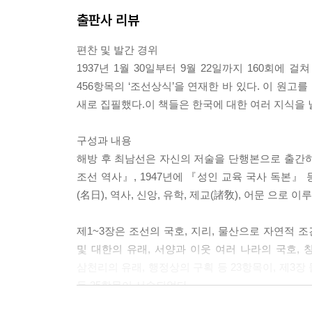
출판사 리뷰
편찬 및 발간 경위
1937년 1월 30일부터 9월 22일까지 160회에
456항목의 ‘조선상식’을 연재한 바 있다. 이 원고
새로 집필했다.이 책들은 한국에 대한 여러 지식을
구성과 내용
해방 후 최남선은 자신의 저술을 단행본으로 출간하는
조선 역사』, 1947년에 『성인 교육 국사 독본』 
(名日), 역사, 신앙, 유학, 제교(諸敎), 어문 으로
제1~3장은 조선의 국호, 지리, 물산으로 자연적 
및 대한의 유래, 서양과 이웃 여러 나라의 국호, 칭
삼천리의 유래, 행정상의 구획 등 23항목이, 제3장 물
등 25항목이 서술되었다.