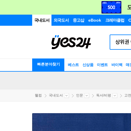
국내도서
외국도서
중고샵
eBook
크레마클럽
C
빠른분야찾기
베스트
신상품
이벤트
바이백
매
웰컴
국내도서
인문
독서/비평
고전