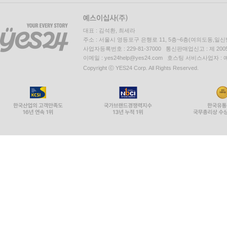
대표 : 김석환, 최세라
주소 : 서울시 영등포구 은행로 11, 5층~6층(여의도동,일신
사업자등록번호 : 229-81-37000 통신판매업신고 : 제 200
이메일 : yes24help@yes24.com 호스팅 서비스사업자 :
Copyright ⓒ YES24 Corp. All Rights Reserved.