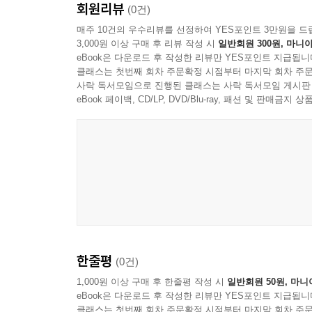
회원리뷰
제4~5장은 조선의 풍속과 명절 등 문화에 관한 
(0건)
유래와 신선로, 약식 등의 음식, 백날, 돌, 관례, 장가
매주 10건의 우수리뷰를 선정하여 YES포인트 3만원을 드
3,000원 이상 구매 후 리뷰 작성 시
일반회원 300원, 마니아
제웅, 부럼, 답교(踏橋) 등 각 민속 명절의 유래와 놀
eBook은 다운로드 후 작성한 리뷰만 YES포인트 지급됩니
클래스는 첫번째 회차 주문확정 시점부터 마지막 회차 주문
제6장 역사편에는 한국 역사의 기본적인 체계와 
사락 독서모임으로 진행된 클래스는 사락 독서모임 게시판
서술되었다. 구체적으로 조선 역사의 개의(槪義)와 
eBook 페이백, CD/LP, DVD/Blu-ray, 패션 및 판매금
치욕의 시기, 한국의 민족성, 당파성과 사대성의 변(辯
열조표 등 16항목이 서술되었다.
제7~8장은 조선의 문화와 관련해서 신앙, 유학 등이
동학(천도교), 유사 종교 등 11항목이, 제8편 유
미친 영향 등 10항목이 문답체로 풀이되어 있다.
제9~10장은 불교, 기독교, 도교, 천주교, 이슬람
한줄평
(0건)
불교의 영향, 대표적인 승려, 조선의 억불 정책, 
기독교파의 전래 및 영향, 이슬람교 등 18항목이,
1,000원 이상 구매 후 한줄평 작성 시
일반회원 50원, 마니
eBook은 다운로드 후 작성한 리뷰만 YES포인트 지급됩니
국문의 보급 과정 등 15항목이 서술되었다.
클래스는 첫번째 회차 주문확정 시점부터 마지막 회차 주문