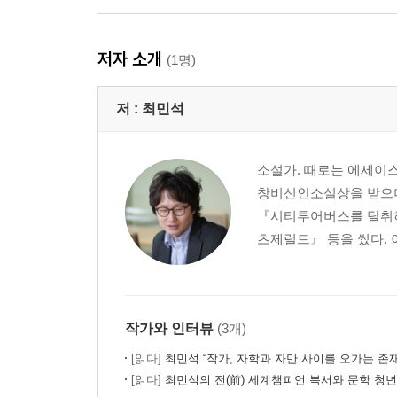
저자 소개
(1명)
저 :
최민석
소설가. 때로는 에세이스
창비신인소설상을 받으며
『시티투어버스를 탈취하
츠제럴드』 등을 썼다. 
작가와 인터뷰
(3개)
[읽다]
최민석 “작가, 자학과 자만 사이를 오가는 존재
[읽다]
최민석의 전(前) 세계챔피언 복서와 문학 청