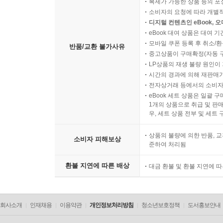
복제가 가능한 상품 등의 포장을 
소비자의 요청에 따라 개별
디지털 컨텐츠인 eBook, 
eBook 대여 상품은 대여 기
모바일 쿠폰 등록 후 취소/환
반품/교환 불가사유
중고상품이 구매확정(자동 
LP상품의 재생 불량 원인이 기
시간의 경과에 의해 재판매가
전자상거래 등에서의 소비자
eBook 세트 상품은 일괄 
1개의 상품으로 취급 및 판매
우, 세트 상품 전부 및 세트
상품의 불량에 의한 반품, 교
소비자 피해보상
준하여 처리됨
환불 지연에 따른 배상
대금 환불 및 환불 지연에 
회사소개
인재채용
이용약관
개인정보처리방침
청소년보호정책
도서홍보안내