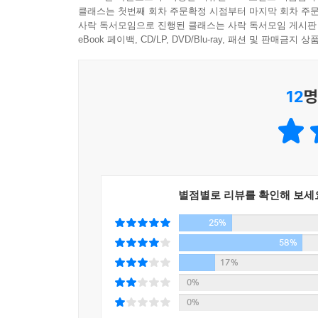
따라서 최민석의 소설은 무거움에 대한 저항으로서 
클래스는 첫번째 회차 주문확정 시점부터 마지막 회차 주문
사락 독서모임으로 진행된 클래스는 사락 독서모임 게시판
즐기는 청중처럼, 가볍게 잽을 날리는 복서의 재빠른
eBook 페이백, CD/LP, DVD/Blu-ray, 패션 및 판매금
허황한 “풍”을 날리는 최민석의 배짱이 독자들의 기
소설, ??풍의 역사??이다. ?강유정(문학평론가?강
12
명
별점별로 리뷰를 확인해 보세
25%
58%
17%
0%
0%