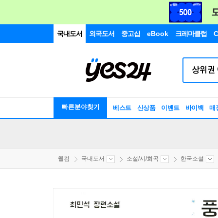
국내도서
외국도서
중고샵
eBook
크레마클럽
C
빠른분야찾기
베스트
신상품
이벤트
바이백
매
웰컴
국내도서
소설/시/희곡
한국소설