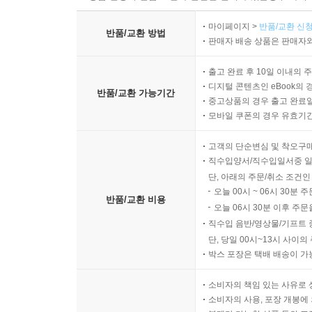
마이페이지 >
반품/교환 신청
반품/교환 방법
판매자 배송 상품은 판매자와
출고 완료 후 10일 이내의 
디지털 콘텐츠인 eBook의 
반품/교환 가능기간
중고상품의 경우 출고 완료일
모바일 쿠폰의 경우 유효기간(
고객의 단순변심 및 착오구
직수입양서/직수입일서중 일
단, 아래의 주문/취소 조건인
오늘 00시 ~ 06시 30분 
반품/교환 비용
오늘 06시 30분 이후 주문
직수입 음반/영상물/기프트 
단, 당일 00시~13시 사이
박스 포장은 택배 배송이 가
소비자의 책임 있는 사유로 
소비자의 사용, 포장 개봉에 