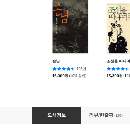
손님
조선을 떠나
103건
15,300
원
(10% 할인)
15,300
원
(10
풍의 역사
도서정보
리뷰/한줄평
(12/3)