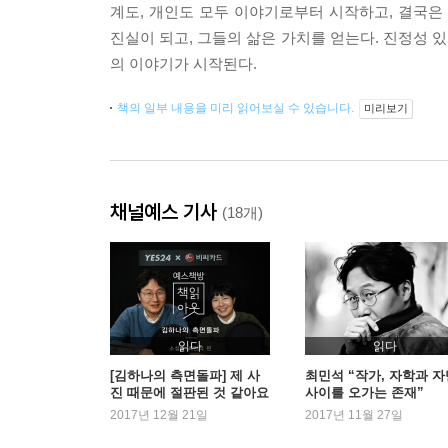
계도, 개인도 모두 이야기로부터 시작하고, 결국은
진실이 되고, 그들의 삶은 가치를 얻는다. 진정성 있
의 이야기가 시작된다.
책의 일부 내용을 미리 읽어보실 수 있습니다.
미리보기
채널예스 기사
(18개)
읽다
읽다
[김하나의 측면돌파] 제 사
최민석 “작가, 자학과 자
진 때문에 절판된 것 같아요
사이를 오가는 존재”
(G. 최민석 작가)
2017년 12월 21일
2017년 11월 27일