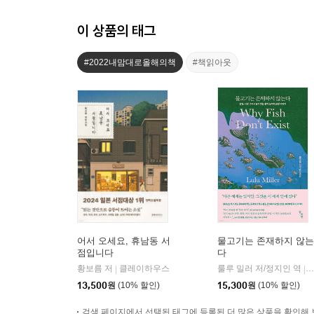
이 상품의 태그
#2022내맘대로올해의책
#책읽아웃
어서 오세요, 휴남동 서
물고기는 존재하지 않는
점입니다
다
황보름 저
클레이하우스
룰루 밀러 저/정지인 역
|
|
13,500
원
(10% 할인)
15,300
원
(10% 할인)
검색 페이지에서 선택된 태그에 등록된 더 많은 상품을 확인해 