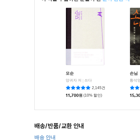
모순
손님
양귀자 저
쓰다
황석영
|
2,145건
11,700
원
(10% 할인)
15,3
배송/반품/교환 안내
배송 안내