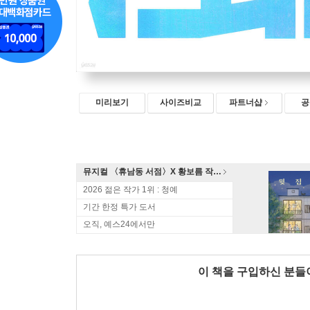
미리보기
사이즈비교
파트너샵
공
뮤지컬 〈휴남동 서점〉X 황보름 작가 북토크
2026 젊은 작가 1위 : 청예
기간 한정 특가 도서
오직, 예스24에서만
이 책을 구입하신 분