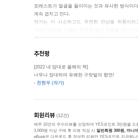
포레스트가 얼굴을 들이미는 것과 유사한 방식이다
계속 겹치고 만다.
작가는 이 사소하고도 우연한 만남을 허풍이라고
과장이었다면, 아들인 허구의 삶은 허풍을 이야기의
할머니와 어머니의 이야기는 한편 평범한 로맨스
과장되고 소란하다.
추천평
『풍의 역사』는 작가 최민석의 입담으로 시작해
사연들을 이끌어 낸다. 때로는 너무 황당해 믿기 
[2022 내 맘대로 올해의 책]
것은 아니지만 그들의 삶의 궤적이 가져다주는 활력
너무나 장대하며 유쾌한 구랏발의 향연!
중요한 것은 이러한 허풍과 허언의 포즈가 우리의 삶
- 천현우 (작가)
미시사를 증발시켰다. 억지로 끼워 맞추는 것이 아니
독재와 같은, 개인을 누르는 무거운 이념의 언어
허구적으로 여겨질 정도이다.
하지만 최민석은 역사라는 소재를 최대한 가볍게
회원리뷰
(12건)
코너리를 “개 쌍놈의 싸가지”로 부르고 “베트남
매주 10건의 우수리뷰를 선정하여 YES포인트 3만원을 드
가수 레이 찰스와 나이지리아의 작가 치누아 아체
3,000원 이상 구매 후 리뷰 작성 시
일반회원 300원, 마니아
이야기까지 전쟁 영웅담을 늘어놓는 허세의 말투가 
eBook은 다운로드 후 작성한 리뷰만 YES포인트 지급됩니