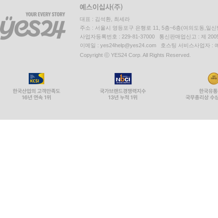
대표 : 김석환, 최세라
주소 : 서울시 영등포구 은행로 11, 5층~6층(여의도동,일신
사업자등록번호 : 229-81-37000 통신판매업신고 : 제 200
이메일 : yes24help@yes24.com 호스팅 서비스사업자 :
Copyright ⓒ YES24 Corp. All Rights Reserved.