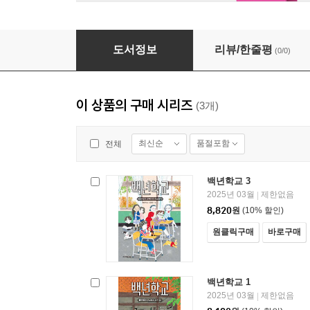
백년학교 3
도서정보
리뷰/한줄평
(0/0)
이 상품의 구매 시리즈
(3개)
최신순
품절포함
전체
백년학교 3
2025년 03월
제한없음
|
8,820
원
(10% 할인)
원클릭구매
바로구매
백년학교 1
2025년 03월
제한없음
|