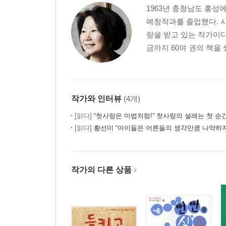
1963년 충청남도 홍
예창작과를 졸업했다. 
랑을 받고 있는 작가이다
금까지 60여 권의 책을 
작가와 인터뷰
(4개)
[읽다]
“첫사랑은 마법처럼!” 첫사랑의 설레는 첫 순
[읽다]
황선미 “아이들은 어른들의 생각만큼 나약하지
작가의 다른 상품