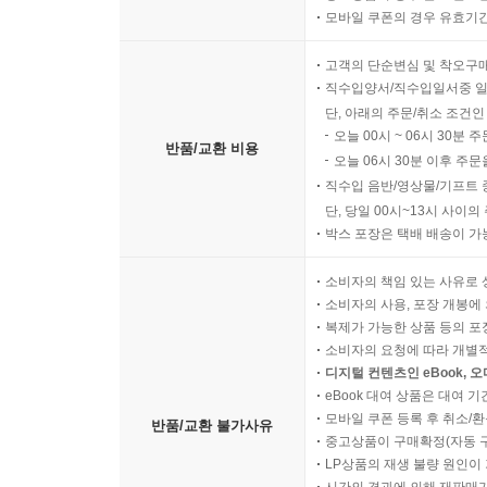
모바일 쿠폰의 경우 유효기간(
고객의 단순변심 및 착오구
직수입양서/직수입일서중 일
단, 아래의 주문/취소 조건인
오늘 00시 ~ 06시 30분 
반품/교환 비용
오늘 06시 30분 이후 주문
직수입 음반/영상물/기프트 
단, 당일 00시~13시 사이
박스 포장은 택배 배송이 가
소비자의 책임 있는 사유로 
소비자의 사용, 포장 개봉에 
복제가 가능한 상품 등의 포장을 
소비자의 요청에 따라 개별
디지털 컨텐츠인 eBook, 
eBook 대여 상품은 대여 기
모바일 쿠폰 등록 후 취소/환
반품/교환 불가사유
중고상품이 구매확정(자동 
LP상품의 재생 불량 원인이 기
시간의 경과에 의해 재판매가