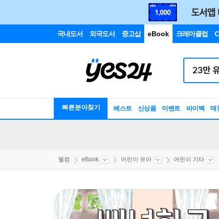
국내도서
외국도서
중고샵
eBook
크레마클럽
C
빠른분야찾기
베스트
신상품
이벤트
바이백
매
웰컴
eBook
어린이 유아
어린이 기타