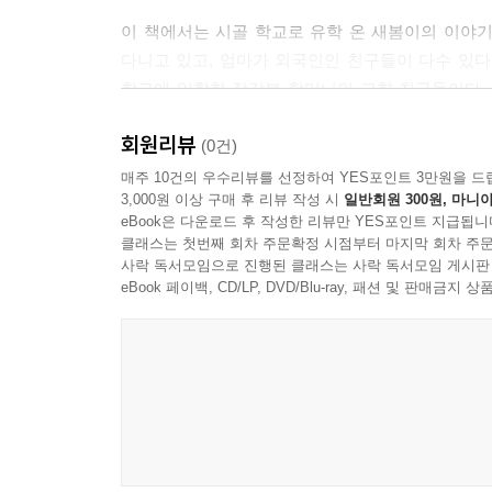
이 책에서는 시골 학교로 유학 온 새봄이의 이야기
다니고 있고, 엄마가 외국인인 친구들이 다수 있다
학교에 입학한 장갑분 할머니의 고향 친구들이다.
간다. 그런데 진아의 생일날 학교에 모인 아이들,
회원리뷰
유미의 말에 기분이 상한다. 새봄이에게 던진 이 
(0건)
의사까지 아이들의 꿈은 다양했다. 그리고 아들한테 
매주 10건의 우수리뷰를 선정하여 YES포인트 3만원을 드
3,000원 이상 구매 후 리뷰 작성 시
일반회원 300원, 마니아
있기 때문에 꿈이 없을 줄 알았다. 그리고 다들 꿈
eBook은 다운로드 후 작성한 리뷰만 YES포인트 지급됩니
부러지게 잘하거나 간절히 바라는 게 없는지 심란해
클래스는 첫번째 회차 주문확정 시점부터 마지막 회차 주문
된다.
사락 독서모임으로 진행된 클래스는 사락 독서모임 게시판
eBook 페이백, CD/LP, DVD/Blu-ray, 패션 및 판매금
이 책에는 다양한 꿈이 등장한다. 자꾸만 바뀌는 아
위해 발전하고 변화해 가는 엄마 아빠의 꿈. 모두
괜찮은 사람이 되기 위해, 행복한 사람이 되기 위해