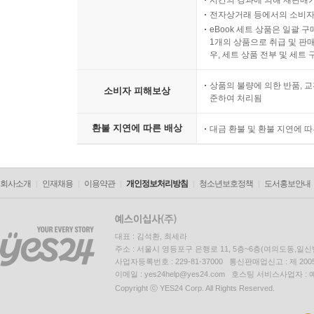
전자상거래 등에서의 소비자
eBook 세트 상품은 일괄 
1개의 상품으로 취급 및 판매
우, 세트 상품 전부 및 세트
상품의 불량에 의한 반품, 교
소비자 피해보상
준하여 처리됨
환불 지연에 따른 배상
대금 환불 및 환불 지연에 
회사소개
인재채용
이용약관
개인정보처리방침
청소년보호정책
도서홍보안내
대표 : 김석환, 최세라
주소 : 서울시 영등포구 은행로 11, 5층~6층(여의도동,일신
사업자등록번호 : 229-81-37000 통신판매업신고 : 제 200
이메일 : yes24help@yes24.com 호스팅 서비스사업자 :
Copyright ⓒ YES24 Corp. All Rights Reserved.