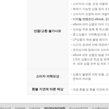
소비자의 사용, 포장 개봉에 
복제가 가능한 상품 등의 포장을 
소비자의 요청에 따라 개별
디지털 컨텐츠인 eBook, 
eBook 대여 상품은 대여 기
모바일 쿠폰 등록 후 취소/환
반품/교환 불가사유
중고상품이 구매확정(자동 
LP상품의 재생 불량 원인이 기
시간의 경과에 의해 재판매가
전자상거래 등에서의 소비자
eBook 세트 상품은 일괄 
1개의 상품으로 취급 및 판매
우, 세트 상품 전부 및 세트
상품의 불량에 의한 반품, 교
소비자 피해보상
준하여 처리됨
환불 지연에 따른 배상
대금 환불 및 환불 지연에 
회사소개
인재채용
이용약관
개인정보처리방침
청소년보호정책
도서홍보안내