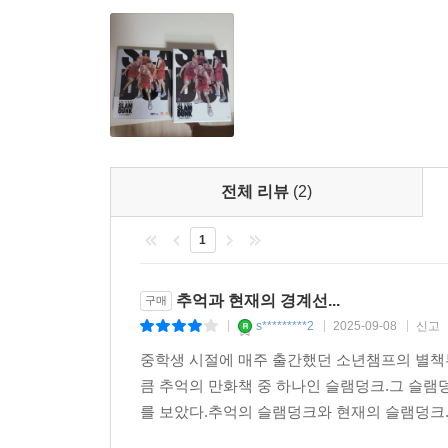
전체 리뷰
(2)
1
추억과 현재의 경계선...
구매
s*********2
2025-09-08
신고
|
|
|
중학생 시절에 매주 출간했던 소년챔프의 별책
큼 추억의 만화책 중 하나인 슬램덩크.그 슬램
를 보았다.추억의 슬램덩크와 현재의 슬램덩크..