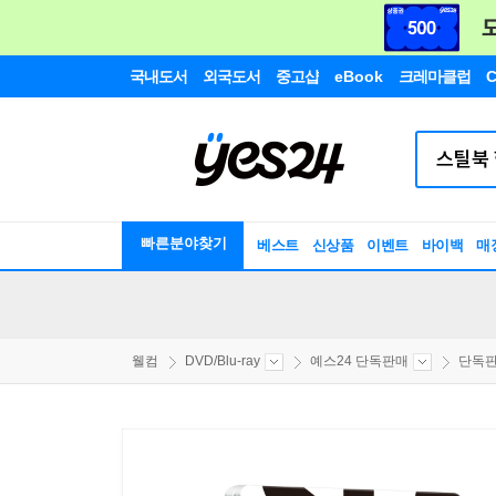
국내도서
외국도서
중고샵
eBook
크레마클럽
C
빠른분야찾기
베스트
신상품
이벤트
바이백
매
웰컴
DVD/Blu-ray
예스24 단독판매
단독판