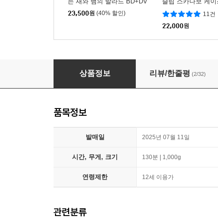
는 새와 뱀의 발라드 BD+DV
슬립 스카나보 케이스
D COMBO 2DISC
레이
23,500
원
(40% 할인)
11건
22,000
원
더 퍼스트 슬램덩크 (1Disc, 4K UHD 스틸북 한
상품정보
리뷰/한줄평
(2/32)
품목정보
발매일
2025년 07월 11일
시간, 무게, 크기
130분 | 1,000g
연령제한
12세 이용가
관련분류