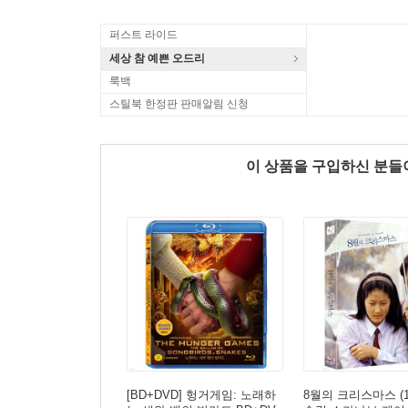
퍼스트 라이드
세상 참 예쁜 오드리
룩백
스틸북 한정판 판매알림 신청
이 상품을 구입하신 분
[BD+DVD] 헝거게임: 노래하
8월의 크리스마스 (1D