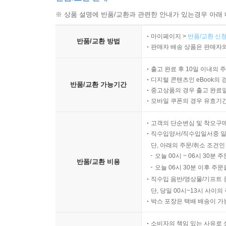
※ 상품 설명에 반품/교환과 관련한 안내가 있는경우 아래 
마이페이지 >
반품/교환 신청
반품/교환 방법
판매자 배송 상품은 판매자와
출고 완료 후 10일 이내의 
디지털 콘텐츠인 eBook의 
반품/교환 가능기간
중고상품의 경우 출고 완료일
모바일 쿠폰의 경우 유효기간(
고객의 단순변심 및 착오구
직수입양서/직수입일서중 일
단, 아래의 주문/취소 조건인
오늘 00시 ~ 06시 30분 
반품/교환 비용
오늘 06시 30분 이후 주문
직수입 음반/영상물/기프트 
단, 당일 00시~13시 사이
박스 포장은 택배 배송이 가
소비자의 책임 있는 사유로 