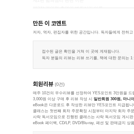
제2편 범죄심리 관련 이론
제3장 개인적 측면의 범죄심리 이론
ㆍ초기 행동주의와 범죄심리
만든 이 코멘트
ㆍ인지 발달적 관점과 범죄심리
ㆍ정신분석적 관점과 범죄심리
저자, 역자, 편집자를 위한 공간입니다. 독자들에게 전하고
제4장 환경적 측면의 범죄심리 이론
ㆍ사회과정적 관점의 미시환경론
접수된 글은 확인을 거쳐 이 곳에 게재됩니다.
ㆍ사회구조적 관점의 거시환경론
독자 분들의 리뷰는 리뷰 쓰기를, 책에 대한 문의는 1:
ㆍ기타 관점
제3편 인간의 욕구와 이상심리
회원리뷰
(0건)
제5장 인간의 욕구와 공격성
매주 10건의 우수리뷰를 선정하여 YES포인트 3만원을 드
ㆍ매슬로우(Maslow)의 인간욕구 단계와 범죄성
3,000원 이상 구매 후 리뷰 작성 시
일반회원 300원, 마니아
ㆍ공격성의 본질
eBook은 다운로드 후 작성한 리뷰만 YES포인트 지급됩니
ㆍ공격의 분류와 형태
클래스는 첫번째 회차 주문확정 시점부터 마지막 회차 주문
ㆍ인간 공격성에 대한 이론적 접근
사락 독서모임으로 진행된 클래스는 사락 독서모임 게시판
eBook 페이백, CD/LP, DVD/Blu-ray, 패션 및 판매금
ㆍ공격에 영향을 미치는 외부적 요소
제6장 이상심리와 범죄