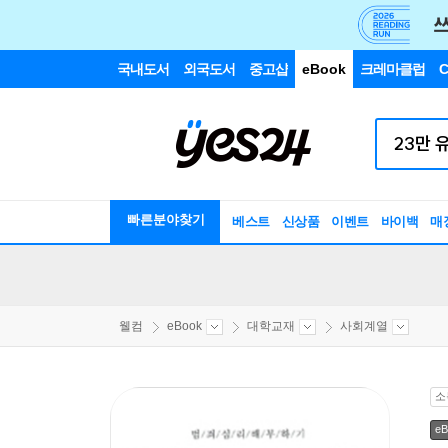
국내도서
외국도서
중고샵
eBook
크레마클럽
C
빠른분야찾기
베스트
신상품
이벤트
바이백
매
웰컴
eBook
대학교재
사회계열
소
eB