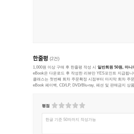
ㆍ정상심리와 이상심리
ㆍDSM - Ⅳ의 임상적 증후군에 의한 분류와 범죄
ㆍ성격장애와 범죄
제7장 충동통제장애
ㆍ충동의 개념과 원인
ㆍ충동통제장애의 구분과 범죄행동
한줄평
(2건)
제4편 성범죄 심리
1,000원 이상 구매 후 한줄평 작성 시
일반회원 50원, 마니
제8장 인간의 성적 이상행동
eBook은 다운로드 후 작성한 리뷰만 YES포인트 지급됩니
ㆍ성욕과 성심리
클래스는 첫번째 회차 주문확정 시점부터 마지막 회차 주문
ㆍ성의 이상과 성도착증
eBook 페이백, CD/LP, DVD/Blu-ray, 패션 및 판매금
ㆍ성도착의 종류와 범죄행동
제9장 성범죄
평점
ㆍ성관련 범죄의 구분과 처벌의 법적 근거
ㆍ강간
한글 기준 50자까지 작성가능
ㆍ소아기호증과 아동성추행