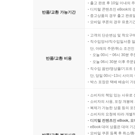
출고 완료 후 10일 이내의 
디지털 콘텐츠인 eBook의 
반품/교환 가능기간
중고상품의 경우 출고 완료일
모바일 쿠폰의 경우 유효기간(
고객의 단순변심 및 착오구
직수입양서/직수입일서중 일
단, 아래의 주문/취소 조건인
오늘 00시 ~ 06시 30분 
반품/교환 비용
오늘 06시 30분 이후 주문
직수입 음반/영상물/기프트 
단, 당일 00시~13시 사이
박스 포장은 택배 배송이 가
소비자의 책임 있는 사유로 
소비자의 사용, 포장 개봉에 
복제가 가능한 상품 등의 포장을 
소비자의 요청에 따라 개별
디지털 컨텐츠인 eBook, 
eBook 대여 상품은 대여 기
모바일 쿠폰 등록 후 취소/환