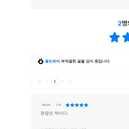
제5편 살인 심리
제10장 살인
ㆍ살인의 정의
2
명
ㆍ살인의 분류
ㆍ가정과 살인
제11장 범죄 프로파일링과 연쇄살인
ㆍ사이코 패스
ㆍ연쇄살인의 이해
클린봇
이 부적절한 글을 감지 중입니다.
ㆍ연쇄살인범의 일반적 심리
ㆍ연쇄살인 단계와 행동별 심리
ㆍ범죄 프로파일링(Criminal Profiling)
1
ㆍ범죄 프로파일링 산출 과정
ㆍ연쇄살인 행동 평가
eBook
구매
참고문헌
괜찮은 책이다.
색인