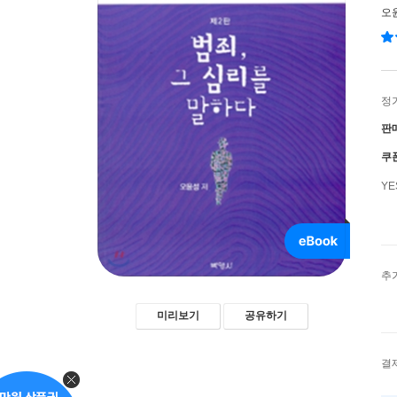
오
정
판
쿠
Y
추
미리보기
공유하기
결