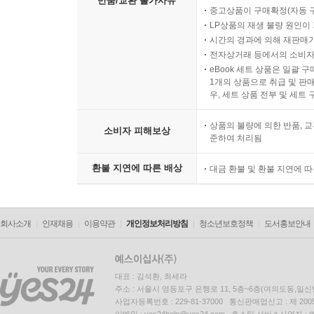
반품/교환 불가사유
중고상품이 구매확정(자동 
LP상품의 재생 불량 원인이 기
시간의 경과에 의해 재판매가
전자상거래 등에서의 소비자
eBook 세트 상품은 일괄 
1개의 상품으로 취급 및 판매
우, 세트 상품 전부 및 세트
상품의 불량에 의한 반품, 교
소비자 피해보상
준하여 처리됨
환불 지연에 따른 배상
대금 환불 및 환불 지연에 
회사소개
인재채용
이용약관
개인정보처리방침
청소년보호정책
도서홍보안내
대표 : 김석환, 최세라
주소 : 서울시 영등포구 은행로 11, 5층~6층(여의도동,일신
사업자등록번호 : 229-81-37000 통신판매업신고 : 제 200
이메일 : yes24help@yes24.com 호스팅 서비스사업자 :