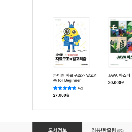
파이썬 자료구조와 알고리
JAVA 마스터
즘 for Beginner
30,000
원
4건
27,000
원
범죄, 그 심리를 말하다
도서정보
리뷰/한줄평
(0/2)