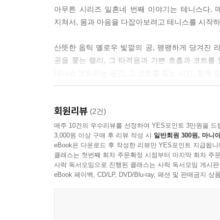
니면 시시해서 흥미를 끌어내지 못한 상대였을까. 코
아무튼 시리즈 일흔네 번째 이야기는 테니스다. 
절실히 필요했던, 열두 살의 나에게 알려주고 싶다.
지쳐서, 몸과 마음을 다잡아보려고 테니스를 시작하
--- p.148
산뜻한 옵틱 옐로우 빛깔의 공, 팽팽하게 당겨진 라
처음부터 재밌다고 말한다면 거짓말이다. 기쁨이자 
공을 쫓는 랠리, 그 타격음과 가쁜 호흡과 코트를 
아 그만두고 싶고, 한계에 부딪힌 것 같아 또 그만
테니스 코트라는 공간, 그 코트를 찾는 시간, 함께
로 가고 있다는 증거다. 그 단계를 넘어서면 어느 순
“결국 아무 생각을 하지 않기 위해 코트로 간다. 어
--- p.158
회원리뷰
타인의 소리, 내면의 다른 소리를 들을 수 있다. 
(2건)
아이의 아버지로서 그리고 순수히 테니스를 좋아하는 
매주 10건의 우수리뷰를 선정하여 YES포인트 3만원을 드
3,000원 이상 구매 후 리뷰 작성 시
일반회원 300원, 마니아
귀결되지만 집으로 돌아오는 길에 마음을 다잡는다. 
eBook은 다운로드 후 작성한 리뷰만 YES포인트 지급됩니
클래스는 첫번째 회차 주문확정 시점부터 마지막 회차 주문
팡- 팡- 치다 보면 떠오르는 인생의 장면들
사락 독서모임으로 진행된 클래스는 사락 독서모임 게시판
eBook 페이백, CD/LP, DVD/Blu-ray, 패션 및 판매금
테니스를 다시 시작할 무렵 이직과 퇴사를 반복하고,
운동, 짬, 피난처는 작가에게 더욱 간절해진다. 그
페이지마다 기록된 실패와 성공, 선택의 기로 들