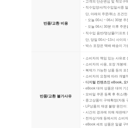
고객의 단순변심 및 착오구
직수입양서/직수입일서중 일
단, 아래의 주문/취소 조건인
오늘 00시 ~ 06시 30분 
반품/교환 비용
오늘 06시 30분 이후 주문
직수입 음반/영상물/기프트 
단, 당일 00시~13시 사이
박스 포장은 택배 배송이 가
소비자의 책임 있는 사유로 
소비자의 사용, 포장 개봉에 
복제가 가능한 상품 등의 포장을 
소비자의 요청에 따라 개별
디지털 컨텐츠인 eBook, 
eBook 대여 상품은 대여 기
모바일 쿠폰 등록 후 취소/환
반품/교환 불가사유
중고상품이 구매확정(자동 
LP상품의 재생 불량 원인이 기
시간의 경과에 의해 재판매가
전자상거래 등에서의 소비자
eBook 세트 상품은 일괄 