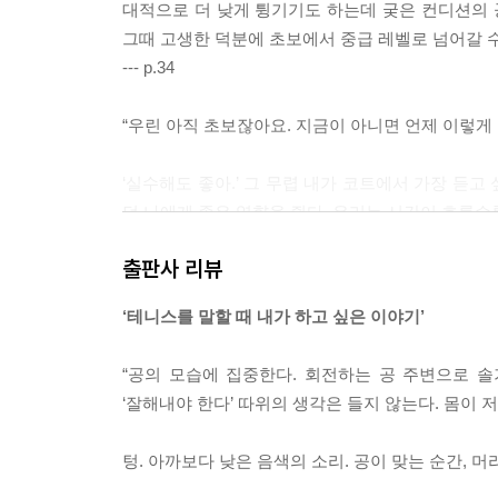
대적으로 더 낮게 튕기기도 하는데 궂은 컨디션의 
그때 고생한 덕분에 초보에서 중급 레벨로 넘어갈 수
--- p.34
“우린 아직 초보잖아요. 지금이 아니면 언제 이렇게
‘실수해도 좋아.’ 그 무렵 내가 코트에서 가장 듣
던 나에게 좋은 영향을 줬다. 우리는 시간이 흐를수
인 근처에서 풀스윙을 하면서.
출판사 리뷰
--- p.90
‘테니스를 말할 때 내가 하고 싶은 이야기’
스플릿 스텝은 어떤 선택을 앞두고 잠시 멈추는 순간
일단 점프. 스플릿 스텝은 과거의 실수를 잊고 가볍
“공의 모습에 집중한다. 회전하는 공 주변으로 솔기
고침을 하는 과정에서 테니스뿐 아니라 삶에서도, 
‘잘해내야 한다’ 따위의 생각은 들지 않는다. 몸이 
--- p.112
텅. 아까보다 낮은 음색의 소리. 공이 맞는 순간, 머
그동안 다양한 코트를 경험해왔다. 나는 맞은편 상