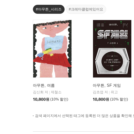
#아무튼_시리즈
#크레마클럽에있어요
아무튼, 여름
아무튼, SF 게임
김신회 저
제철소
김초엽 저
위고
|
|
10,800
원
(10% 할인)
10,800
원
(10% 할인)
검색 페이지에서 선택된 태그에 등록된 더 많은 상품을 확인해 