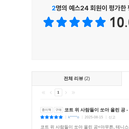
다큐멘터리를 그 위에 더해 ‘테니스를 말할 때 내가 
2
명의 예스24 회원이 평가한
10.
“언제 어떻게든 공은 날아온다. 공이 라인 근처에 
생각보다 두껍다. 그리고 라인 위에서는 무슨 일이든
선택이 인생에서 어떤 포인트가 될지는 알 수 없지만
전체 리뷰
(2)
1
코트 위 사람들이 쏘아 올린 공 -
종이책
구매
k*****o
2025-08-15
신고
|
|
|
코트 위 사람들이 쏘아 올린 공<아무튼, 테니스