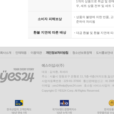
1개의 상품으로 취급 및 판매
우, 세트 상품 전부 및 세트
상품의 불량에 의한 반품, 교
소비자 피해보상
준하여 처리됨
환불 지연에 따른 배상
대금 환불 및 환불 지연에 
회사소개
인재채용
이용약관
개인정보처리방침
청소년보호정책
도서홍보안내
대표 : 김석환, 최세라
주소 : 서울시 영등포구 은행로 11, 5층~6층(여의도동,일신
사업자등록번호 : 229-81-37000 통신판매업신고 : 제 200
이메일 : yes24help@yes24.com 호스팅 서비스사업자 :
Copyright ⓒ YES24 Corp. All Rights Reserved.