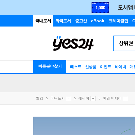
국내도서
외국도서
중고샵
eBook
크레마클럽
C
빠른분야찾기
베스트
신상품
이벤트
바이백
매
웰컴
국내도서
에세이
휴먼 에세이