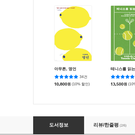
아무튼, 명언
테니스를 읽는
34건
10,800
원
(10% 할인)
13,500
원
(10
아무튼, 테니스
도서정보
리뷰/한줄평
(2/6)