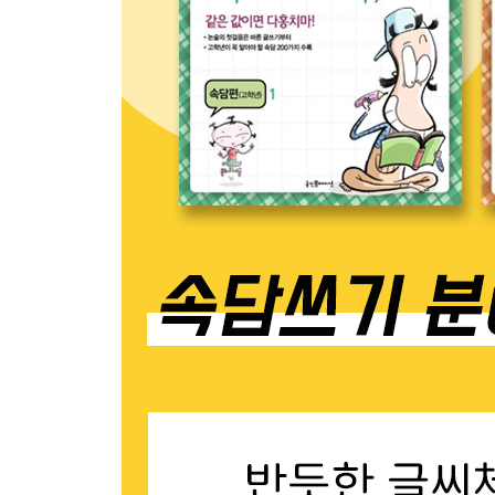
꾸어다 놓은 보릿자루
급하다고 바늘허리에 실 매어 쓸까
꿀도 약이라 하면 쓰다
꿀 먹은 벙어리
꿩 잡는 것이 매다
끈 떨어진 뒤웅박
나는 바담 풍 해도 너는 바람 풍 해라
나는 새도 깃을 쳐야 날아간다
나는 새도 떨어뜨린다
나중 난 뿔이 우뚝하다
낙숫물이 댓돌을 뚫는다
낙숫물은 떨어지던 데 또 떨어진다
남의 눈에 눈물 내면 제 눈에는 피눈물 난다
남의 다리 긁는다
남의 밥에 든 콩이 굵어 보인다
남의 돈 천 냥이 내 돈 한 푼만 못하다
내리사랑은 있어도 치사랑은 없다