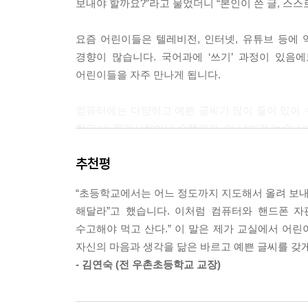
보내야 할까요?”라고 물었더니 “본인이 쓴 글, 스스
요즘 어린이들은 텔레비전, 인터넷, 유튜브 등에
경향이 많습니다. 국어과에 ‘쓰기’ 과정이 있
어린이들을 자주 만나게 됩니다.
컴퓨터에는 다양하고 예쁜 글씨가 많이 들어 있어 
학교 내 필기시험이나 수행평가, 더 나아가 논술 시
글은 설득력이 더 있어 보여 읽는 이의 마음을 붙잡
추천평
예로부터 글씨는 마음의 거울이며 그 사람의 됨됨
“초등학교에서는 어느 정도까지 지도해서 올려 보내야
글씨는 큰 비중을 차지하였습니다. 우리나라는 물론 
해달라”고 했습니다. 이처럼 컴퓨터와 핸드폰 자
글씨, 그리고 판단력을 인물의 주요 평가 기준으로
수고해야 먹고 산다.” 이 말은 제가 교실에서 어린
활용되고 있습니다. 논술이 입시에 중요한 위치로
자신의 마음과 생각을 닮은 바르고 예쁜 글씨를 갖게
맞춘 부담없는 경필 쓰기책이 나오게 되어 반가운 
- 김연숙 (전 우촌초등학교 교장)
▶ 그럼 바른 글씨는 어떻게 써야 할까요?