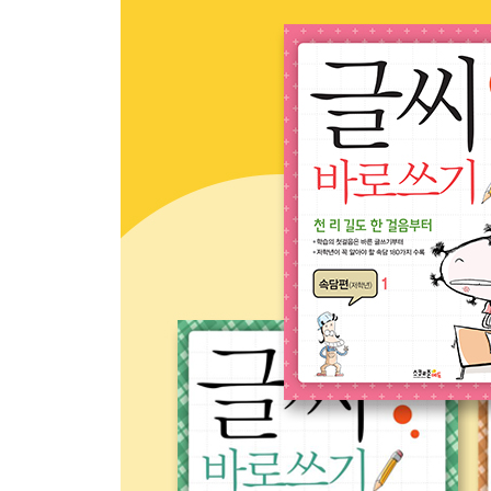
개 보름 쇠듯
거미도 줄을 쳐야 벌레를 잡는다
겨울바람이 봄바람 보고 춥다 한다
게으른 놈이 저녁때 바쁘다
겨울이 지나지 않고 봄이 오랴
고기는 씹어야 맛이요, 말은 해야 맛이라
고름이 살 되랴
고방에서 인심 난다
고운 사람 미운 데 없고 미운 사람 고운 데 없다
고양이 쥐 생각
공든 탑이 무너지랴
과일 망신은 모과가 시킨다
구더기 무서워 장 못 담글까
귀신이 곡할 노릇
귀 막고 방울 도둑질한다
귀한 자식 매 한 대 더 때리고 미운 자식 떡 한 개 더
급하면 밑 씻고 똥 눈다