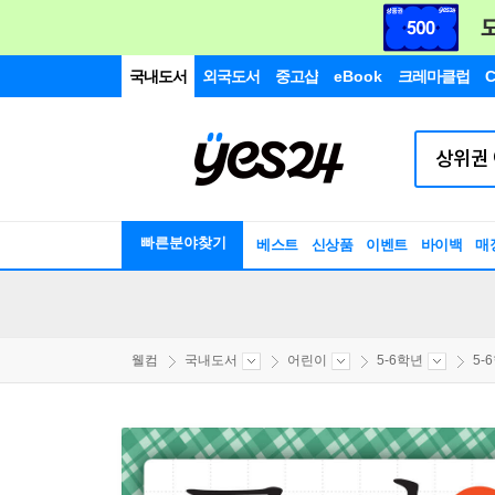
국내도서
외국도서
중고샵
eBook
크레마클럽
C
빠른분야찾기
베스트
신상품
이벤트
바이백
매
웰컴
국내도서
어린이
5-6학년
5-