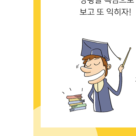
물은 건너 보아야 알고 사람은 지내보아야 안다
모기 다리에서 피 뺀다
모로 가도 서울만 가면 된다
물 본 기러기 산 넘어가랴
물러도 준치 썩어도 생치
미끄러진 김에 쉬어 간다
미련이 담벼락 뚫는다
밀가루 장사 하면 바람이 불고 소금 장사 하면 비가