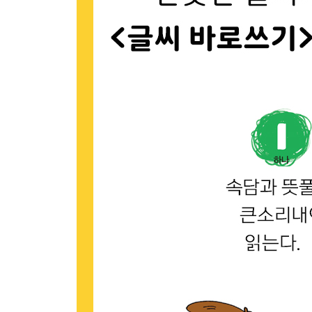
내 손톱에 장을 지져라
누울 자리 봐 가며 발 뻗어라
눈은 있어도 망울이 없다
늦게 배운 도둑이 날 새는 줄 모른다
늙은 말이 길을 안다
달걀도 굴러가다 서는 모가 있다
달도 차면 기운다
당장 먹기엔 곶감이 달다
도깨비는 방망이로 떼고, 귀신은 경으로 뗀다
도끼로 제 발등 찍는다
도둑을 맞으려면 개도 안 짖는다
도둑이 제 발 저리다
도둑이 매 든다
독장수구구는 독만 깨뜨린다
돈은 앉아서 주고 서서 받는다
동냥은 안 주고 쪽박만 깬다
두 손뼉이 맞아야 소리가 난다