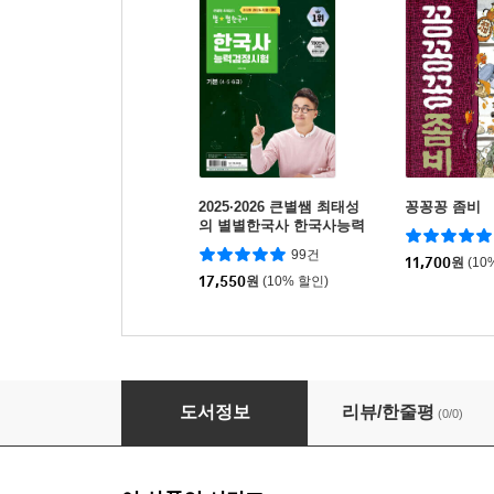
2025·2026 큰별쌤 최태성
꽁꽁꽁 좀비
의 별별한국사 한국사능력
검정시험 기본(4,5,6급)
99건
11,700
원
(10
17,550
원
(10% 할인)
글씨 바로쓰기 경필 속담편 고학년 1
도서정보
리뷰/한줄평
(0/0)