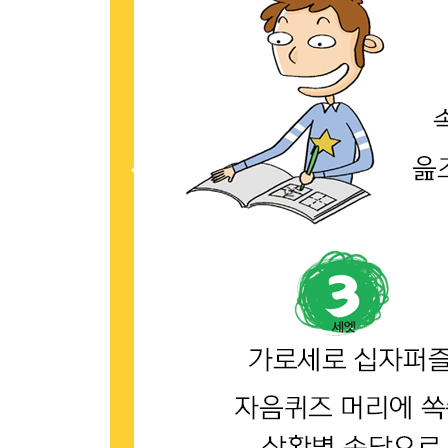
두 마리 토끼를 잡으려다 다 놓친다
드는 정은 몰라도 나는 정은 안다
똥 묻은 개가 겨 묻은 개 나무란다
마른논에 물 대기
마른하늘에 날벼락
마음 없는 염불
말 많은 집은 장맛도 쓰다
말이 고마우면 비지 사러 갔다가 두부 사온다
말 한마디에 천 냥 빚도 갚는다
맛없는 국이 뜨겁기만 하다
망건 쓰자 파장
먼 사촌보다 가까운 이웃이 낫다
매달린 개가 누워 있는 개를 보고 웃는다
며느리가 미우면 발뒤축이 달걀 같다고 나무란다
물이 깊어야 고기가 모인다
메뚜기도 오뉴월이 한철이다
모처럼 능참봉을 하니까 한 달에 거둥이 스물아홉 