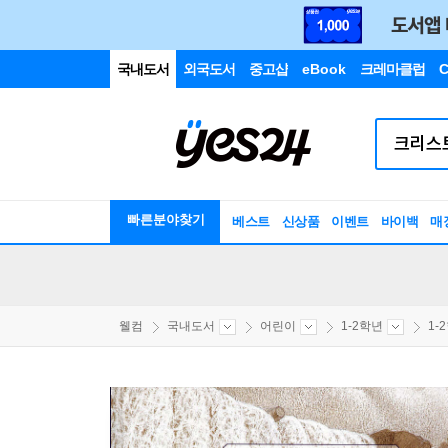
국내도서
외국도서
중고샵
eBook
크레마클럽
C
빠른분야찾기
베스트
신상품
이벤트
바이백
매
웰컴
국내도서
어린이
1-2학년
1-