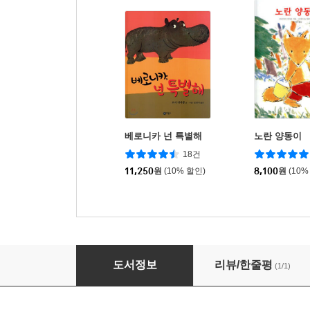
베로니카 넌 특별해
노란 양동이
18건
11,250
원
(10% 할인)
8,100
원
(10%
폭포의 여왕
도서정보
리뷰/한줄평
(1/1)