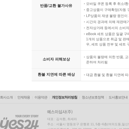
모바일 쿠폰 등록 후 취소/환
반품/교환 불가사유
중고상품이 구매확정(자동 
LP상품의 재생 불량 원인이 기
시간의 경과에 의해 재판매가
전자상거래 등에서의 소비자
eBook 세트 상품은 일괄 
1개의 상품으로 취급 및 판매
우, 세트 상품 전부 및 세트
상품의 불량에 의한 반품, 교
소비자 피해보상
준하여 처리됨
환불 지연에 따른 배상
대금 환불 및 환불 지연에 
회사소개
인재채용
이용약관
개인정보처리방침
청소년보호정책
도서홍보안내
대표 : 김석환, 최세라
주소 : 서울시 영등포구 은행로 11, 5층~6층(여의도동,일신