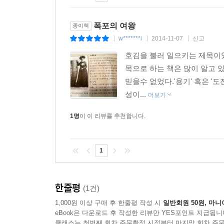
다양한 의미로 다가갈 것입니다.
폭포의 여왕
종이책
w*******i
2014-11-07
신고
|
|
|
호김을 불러 일으키는 제목이였
목으로 하는 책은 많이 알고 
믿을수 없었다.'용기' 혹은 '
성이...
더보기
1명
이 이 리뷰를 추천합니다.
1
한줄평
(1건)
1,000원 이상 구매 후 한줄평 작성 시
일반회원 50원, 마니
eBook은 다운로드 후 작성한 리뷰만 YES포인트 지급됩니
클래스는 첫번째 회차 주문확정 시점부터 마지막 회차 주문