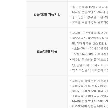
출고 완료 후 10일 이내의 
디지털 콘텐츠인 eBook의 
반품/교환 가능기간
중고상품의 경우 출고 완료일
모바일 쿠폰의 경우 유효기간(
고객의 단순변심 및 착오구
직수입양서/직수입일서중 일
단, 아래의 주문/취소 조건인
오늘 00시 ~ 06시 30분 
반품/교환 비용
오늘 06시 30분 이후 주문
직수입 음반/영상물/기프트 
단, 당일 00시~13시 사이
박스 포장은 택배 배송이 가
소비자의 책임 있는 사유로 
소비자의 사용, 포장 개봉에 
복제가 가능한 상품 등의 포장을 
소비자의 요청에 따라 개별
디지털 컨텐츠인 eBook, 
eBook 대여 상품은 대여 기