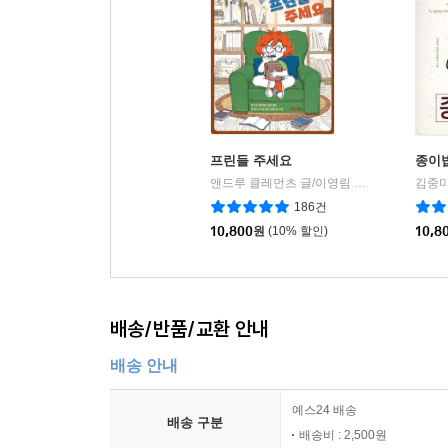
프린들 주세요
종이
앤드루 클레먼츠 글/이영림 그림/햇살과나무꾼 역
김중미
186건
10,800
원
(10% 할인)
10,8
배송/반품/교환 안내
배송 안내
예스24 배송
배송 구분
배송비 : 2,500원