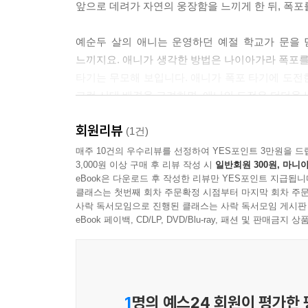
앞으로 데려가 자연의 웅장함을 느끼게 한 뒤, 폭포
예순두 살의 애니는 운영하던 예절 학교가 문을 
느끼지요. 애니가 생각한 방법은 나이아가라 폭포를
타기는 무모해 보입니다. 애니가 폭포 타기에 도전한
그런 시대 배경을 고려하면, 애니의 도전은 더더욱 
애니가 나무통을 만드는 공장을 찾아가 자신이 직
회원리뷰
설득하고 튼튼한 나무통을 만듭니다. 그리고 자신의
(1건)
매주 10건의 우수리뷰를 선정하여 YES포인트 3만원을 드
3,000원 이상 구매 후 리뷰 작성 시
일반회원 300원, 마니아
작가는 애니의 남다른 모험을 역동적인 화면으로 
eBook은 다운로드 후 작성한 리뷰만 YES포인트 지급됩니
확인하는 애니의 표정, 나무통에 기어들어가는 모
클래스는 첫번째 회차 주문확정 시점부터 마지막 회차 주문
독자를 압도합니다. 또한 앵글을 상하좌우로 자유자
사락 독서모임으로 진행된 클래스는 사락 독서모임 게시판
마침내 애니는 수많은 구경꾼과 기자들 앞에서 폭포
eBook 페이백, CD/LP, DVD/Blu-ray, 패션 및 판매금
현실의 소용돌이는 예상치 못한 방향으로 흘러갑니
애니는 사람들을 모아 강연회를 열지만 사람들은
일이지요. 또한 강연회로 돈이 벌리지 않자, 매
1
명의 예스24 회원이 평가한