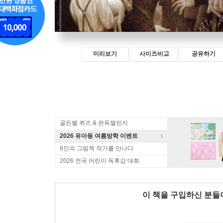
미리보기
사이즈비교
공유하기
골든벨 퀴즈 & 완독챌린지
2026 유아동 여름방학 이벤트
6인의 그림책 작가를 만나다
2026 전국 어린이 독후감 대회
이 책을 구입하신 분