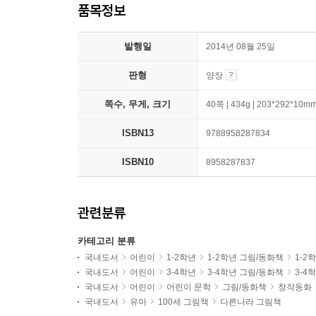
품목정보
발행일
2014년 08월 25일
판형
양장
쪽수, 무게, 크기
40쪽 | 434g | 203*292*10m
ISBN13
9788958287834
ISBN10
8958287837
관련분류
카테고리 분류
국내도서
어린이
1-2학년
1-2학년 그림/동화책
1-2
국내도서
어린이
3-4학년
3-4학년 그림/동화책
3-4
국내도서
어린이
어린이 문학
그림/동화책
창작동화
국내도서
유아
100세 그림책
다른나라 그림책