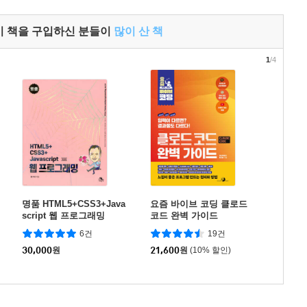
이 책을 구입하신 분들이
많이 산 책
1
/4
명품 HTML5+CSS3+Java
요즘 바이브 코딩 클로드
script 웹 프로그래밍
코드 완벽 가이드
6건
19건
30,000
원
21,600
원
(10% 할인)