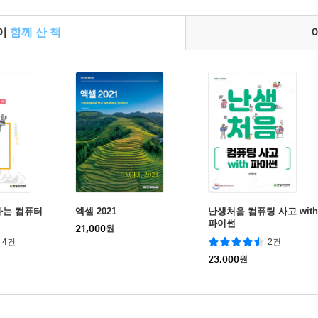
들이
함께 산 책
나는 컴퓨터
엑셀 2021
난생처음 컴퓨팅 사고 with
파이썬
21,000
원
4건
2건
23,000
원