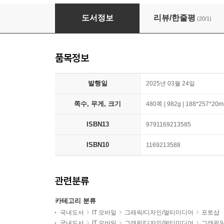
맛있는 디자인 포토샵 CC 2025
도서정보
리뷰/한줄평
(20/1)
품목정보
발행일
2025년 03월 24일
쪽수, 무게, 크기
480쪽 | 982g | 188*257*20
ISBN13
9791169213585
ISBN10
1169213588
관련분류
카테고리 분류
국내도서
IT 모바일
그래픽/디자인/멀티미디어
포토샵
국내도서
IT 모바일
그래픽/디자인/멀티미디어
그래픽일