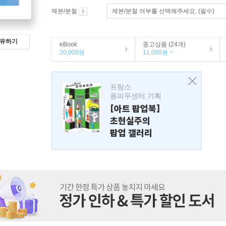
제본/분철
제본/분철 여부를 선택해주세요. (필수)
유하기
eBook
중고상품 (24개)
20,000원
11,000원 ~
프랑스
퐁피두센터 기획
[아트 팝업북]
초현실주의
팝업 갤러리