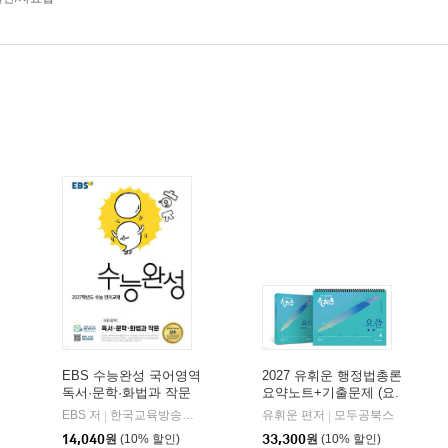
EBS 수능완성 국어영역
2027 유휘운 행정법총론
독서·문학·화법과 작문
요약노트+기출문제 (요.
(2026년)
플.)
비상교육
EBS 저
한국교육방송공사
유휘운 편저
모두공북스
|
|
|
14,040
원
(10% 할인)
33,300
원
(10% 할인)