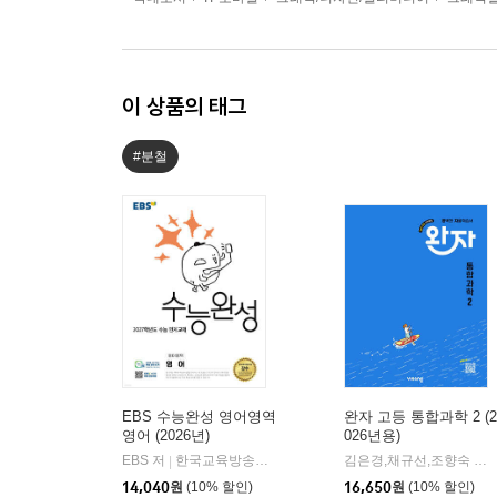
이 상품의 태그
#분철
EBS 수능완성 영어영역
완자 고등 통합과학 2 (2
영어 (2026년)
026년용)
EBS 저
한국교육방송공사
김은경,채규선,조향숙 등저
|
14,040
원
(10% 할인)
16,650
원
(10% 할인)