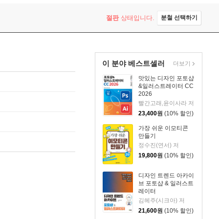
절판
상태입니다.
분철 선택하기
이 분야 베스트셀러
더보기
맛있는 디자인 포토샵
&일러스트레이터 CC
2026
빨간고래,윤이사라 저
23,400
원
(10% 할인)
가장 쉬운 이모티콘
만들기
정수진(연서) 저
19,800
원
(10% 할인)
디자인 트렌드 아카이
브 포토샵 & 일러스트
레이터
김헤주(시크아) 저
21,600
원
(10% 할인)