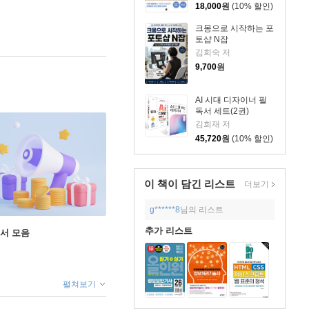
18,000
원
(10% 할인)
크몽으로 시작하는 포
토샵 N잡
김희숙 저
9,700
원
AI 시대 디자이너 필
독서 세트(2권)
김희재 저
45,720
원
(10% 할인)
이 책이 담긴
리스트
더보기
g******8
님의 리스트
추가 리스트
도서 모음
펼쳐보기