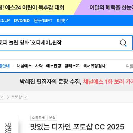
D/LP
DVD/BD
문구
/GIFT
티켓
장안내
채널예스
사락
예스펀딩
클래스24
독서유형검사
여
RBTI Lab
독서유형검사
박혜진 편집자의 문장 수집,
채널예스 1화 보러 가
포토샵
소득공제
분철
맛있는 디자인 포토샵 CC 2025