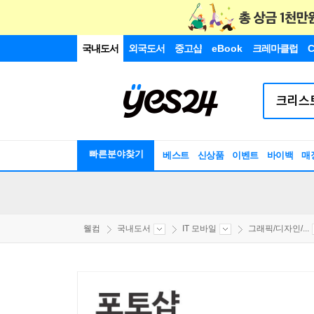
국내도서
외국도서
중고샵
eBook
크레마클럽
C
빠른분야찾기
베스트
신상품
이벤트
바이백
매
웰컴
국내도서
IT 모바일
그래픽/디자인/...