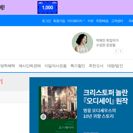
로그인
회원가입
마이페이지
카트
주문/배송
고객센터
Gl
름방학혜택
예사단독판매
이달의사은품
특가할인
추천도서
대량/법인
기