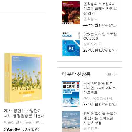
권학봉의 포토샵&라
이트룸 클래식 사진보
정 강의
권학봉 저
44,550
원
(10% 할인)
맛있는 디자인 포토샵
CC 2026
윤이사라 저
23,400
원
(10% 할인)
이 분야 신상품
더보기
디자이너를 위한 AI
디자인 크리에이티브
아트워크
NAKTA(정승용) 저
22,500
원
(10% 할인)
2027 공단기 소방단기
평범한 일상을 특별하
써니 행정법총론 기본서
게 남기는 스마트폰
박준철 편저
공단기(에스티유니타스)
|
사진 & 보정
최은영 저
39,600
원
(10% 할인)