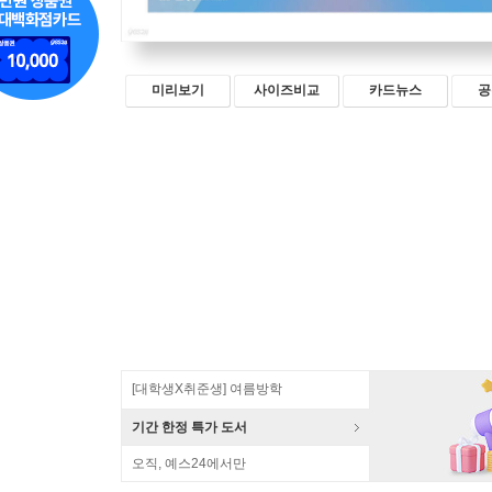
미리보기
사이즈비교
카드뉴스
공
[대학생X취준생] 여름방학
기간 한정 특가 도서
오직, 예스24에서만