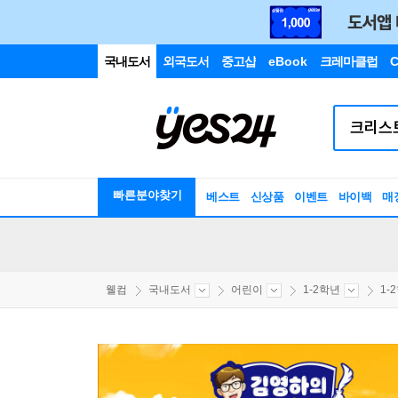
국내도서
외국도서
중고샵
eBook
크레마클럽
C
빠른분야찾기
베스트
신상품
이벤트
바이백
매
웰컴
국내도서
어린이
1-2학년
1-