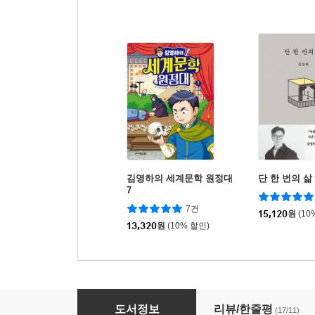
김영하의 세계문학 원정대
단 한 번의 삶
7
7건
15,120
원
(10
13,320
원
(10% 할인)
김영하의 세계문학 원정대 5
도서정보
리뷰/한줄평
(17/11)