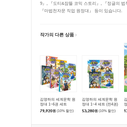
9』, 『도티&잠뜰 코믹 스토리』, 『정글의 
『마법천자문 직업 원정대』 등이 있습니다.
작가의 다른 상품
김영하의 세계문학 원
김영하의 세계문학 원
정대 1~6권 세트
정대 1~4 세트 (전4권)
정
79,920
원
(10% 할인)
53,280
원
(10% 할인)
1