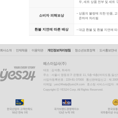
우, 세트 상품 전부 및 세트
상품의 불량에 의한 반품, 교
소비자 피해보상
준하여 처리됨
환불 지연에 따른 배상
대금 환불 및 환불 지연에 
회사소개
인재채용
이용약관
개인정보처리방침
청소년보호정책
도서홍보안내
대표 : 김석환, 최세라
주소 : 서울시 영등포구 은행로 11, 5층~6층(여의도동,일신
사업자등록번호 : 229-81-37000 통신판매업신고 : 제 200
이메일 : yes24help@yes24.com 호스팅 서비스사업자 :
Copyright ⓒ YES24 Corp. All Rights Reserved.