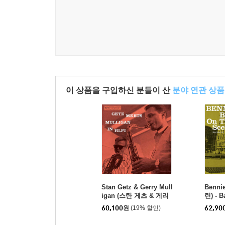
이 상품을 구입하신 분들이 산
분야 연관 상품
Stan Getz & Gerry Mull
Benni
igan (스탄 게츠 & 게리
린) - B
멀리건) - Getz Meets M
e [LP]
60,100
원
(19% 할인)
62,90
ulligan In Hi-Fi [LP]