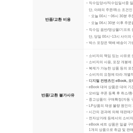
직수입양서/직수입일서중 일
단, 아래의 주문/취소 조건인
오늘 00시 ~ 06시 30분 
반품/교환 비용
오늘 06시 30분 이후 주문
직수입 음반/영상물/기프트 
단, 당일 00시~13시 사이
박스 포장은 택배 배송이 가
소비자의 책임 있는 사유로 
소비자의 사용, 포장 개봉에 
복제가 가능한 상품 등의 포장을 
소비자의 요청에 따라 개별
디지털 컨텐츠인 eBook, 
eBook 대여 상품은 대여 기
모바일 쿠폰 등록 후 취소/환
반품/교환 불가사유
중고상품이 구매확정(자동 
LP상품의 재생 불량 원인이 기
시간의 경과에 의해 재판매가
전자상거래 등에서의 소비자
eBook 세트 상품은 일괄 
1개의 상품으로 취급 및 판매