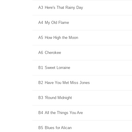
A3
Here's That Rainy Day
A4
My Old Flame
A5
How High the Moon
A6
Cherokee
B1
Sweet Lorraine
B2
Have You Met Miss Jones
B3
'Round Midnight
B4
All the Things You Are
B5
Blues for Alican