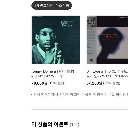
#케빈그레이_마스터링
Kenny Dorham (케니 도햄)
Bill Evans Trio (빌 에반
- Quiet Kenny [LP]
트리오) - Waltz For Debb
[LP]
78,000
원
(19% 할인)
57,200
원
(19% 할인)
검색 페이지에서 선택된 태그에 등록된 더 많은 상품을 확인해 
이 상품의 이벤트
(1개)