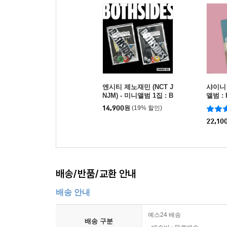
엔시티 제노재민 (NCT J
샤이니 (
NJM) - 미니앨범 1집 : B
앨범 : P
OTH SIDES [EVIDENC
Ver.]
14,900
원
(19% 할인)
E Ver.](스마트앨범) [2종
중 1종 랜덤발송]
22,10
배송/반품/교환 안내
배송 안내
예스24 배송
배송 구분