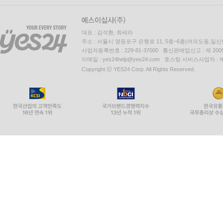
대표 : 김석환, 최세라
주소 : 서울시 영등포구 은행로 11, 5층~6층(여의도동,일신
사업자등록번호 : 229-81-37000 통신판매업신고 : 제 200
이메일 : yes24help@yes24.com 호스팅 서비스사업자 :
Copyright ⓒ YES24 Corp. All Rights Reserved.