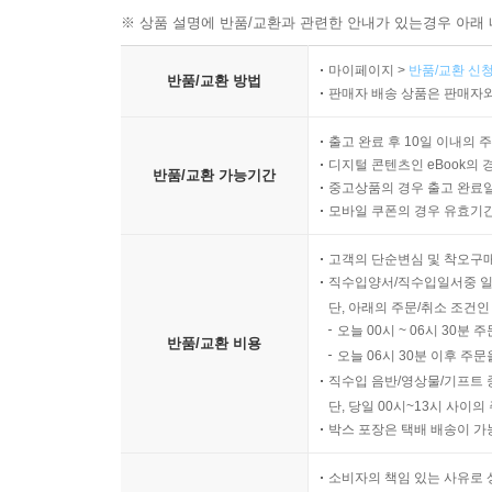
※ 상품 설명에 반품/교환과 관련한 안내가 있는경우 아래 
마이페이지 >
반품/교환 신청
반품/교환 방법
판매자 배송 상품은 판매자와
출고 완료 후 10일 이내의 
디지털 콘텐츠인 eBook의 
반품/교환 가능기간
중고상품의 경우 출고 완료일
모바일 쿠폰의 경우 유효기간(
고객의 단순변심 및 착오구
직수입양서/직수입일서중 일
단, 아래의 주문/취소 조건인
오늘 00시 ~ 06시 30분 
반품/교환 비용
오늘 06시 30분 이후 주문
직수입 음반/영상물/기프트 
단, 당일 00시~13시 사이
박스 포장은 택배 배송이 가
소비자의 책임 있는 사유로 