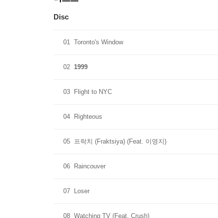
Disc
01
Toronto's Window
02
1999
03
Flight to NYC
04
Righteous
05
프락치 (Fraktsiya) (Feat. 이영지)
06
Raincouver
07
Loser
08
Watching TV (Feat. Crush)