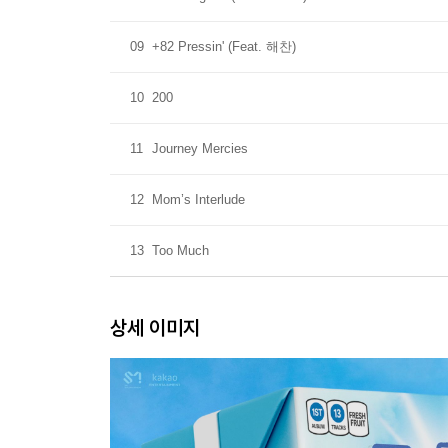
09
+82 Pressin' (Feat. 해찬)
10
200
11
Journey Mercies
12
Mom’s Interlude
13
Too Much
상세 이미지