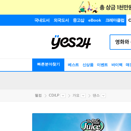
국내도서
외국도서
중고샵
eBook
크레마클럽
C
빠른분야찾기
베스트
신상품
이벤트
바이백
매
웰컴
CD/LP
가요
댄스