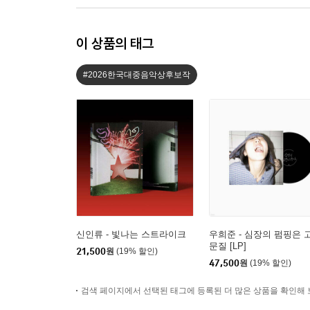
이 상품의 태그
#2026한국대중음악상후보작
신인류 - 빛나는 스트라이크
우희준 - 심장의 펌핑은 
문질 [LP]
21,500
원
(19% 할인)
47,500
원
(19% 할인)
검색 페이지에서 선택된 태그에 등록된 더 많은 상품을 확인해 