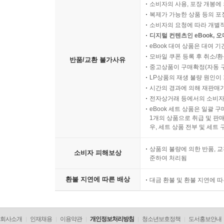
소비자의 사용, 포장 개봉에 
복제가 가능한 상품 등의 포장을 
소비자의 요청에 따라 개별
디지털 컨텐츠인 eBook, 
eBook 대여 상품은 대여 기
모바일 쿠폰 등록 후 취소/환
반품/교환 불가사유
중고상품이 구매확정(자동 
LP상품의 재생 불량 원인이 기
시간의 경과에 의해 재판매가
전자상거래 등에서의 소비자
eBook 세트 상품은 일괄 
1개의 상품으로 취급 및 판매
우, 세트 상품 전부 및 세트
상품의 불량에 의한 반품, 교
소비자 피해보상
준하여 처리됨
환불 지연에 따른 배상
대금 환불 및 환불 지연에 
회사소개
인재채용
이용약관
개인정보처리방침
청소년보호정책
도서홍보안내