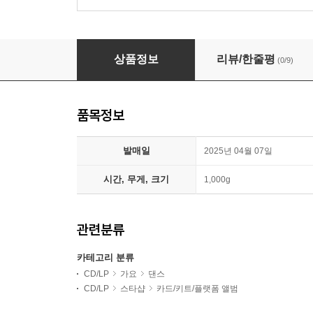
마크 (MARK) - 1집 : The Firstfruit [First Jui
상품정보
리뷰/한줄평
(0/9)
품목정보
발매일
2025년 04월 07일
시간, 무게, 크기
1,000g
관련분류
카테고리 분류
CD/LP
가요
댄스
CD/LP
스타샵
카드/키트/플랫폼 앨범