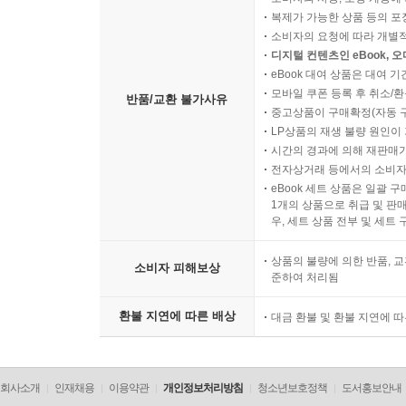
복제가 가능한 상품 등의 포장을 
소비자의 요청에 따라 개별
디지털 컨텐츠인 eBook, 
eBook 대여 상품은 대여 기
모바일 쿠폰 등록 후 취소/환
반품/교환 불가사유
중고상품이 구매확정(자동 
LP상품의 재생 불량 원인이 기
시간의 경과에 의해 재판매가
전자상거래 등에서의 소비자
eBook 세트 상품은 일괄 
1개의 상품으로 취급 및 판매
우, 세트 상품 전부 및 세트
상품의 불량에 의한 반품, 교
소비자 피해보상
준하여 처리됨
환불 지연에 따른 배상
대금 환불 및 환불 지연에 
회사소개
인재채용
이용약관
개인정보처리방침
청소년보호정책
도서홍보안내