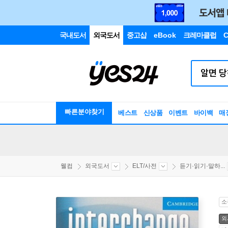
국내도서
외국도서
중고샵
eBook
크레마클럽
C
빠른분야찾기
베스트
신상품
이벤트
바이백
매
웰컴
외국도서
ELT/사전
듣기·읽기·말하...
소
외