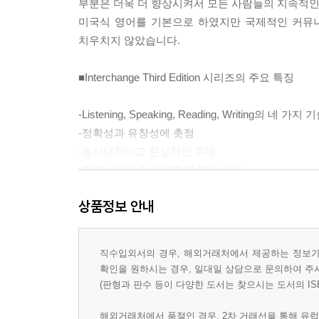
부분은 더욱 더 향상시켜서 모든 사람들의 지속적인
미국식 영어를 기본으로 하였지만 국제적인 커뮤니
치우치지 않았습니다.
■Interchange Third Edition 시리즈의 주요 특징
-Listening, Speaking, Reading, Writing의 네
-정확성과 유창성에 촛점
-동시대적이고 현실적인 주제
-자연스러운 일상 대화체 영어 사용
-커뮤니케이션적 문맥을 통한 문법
상품정보 안내
-임무 중심적 듣기 액티비티
-재미있고 개인적으로 체험화된 말하기 액티비티
-개선된 발음 교안
직수입외서의 경우, 해외거래처에서 제공하는 정보가 
-수시로 점검하는 학습자 중심의 향상 평가
확인을 원하시는 경우, 일대일 상담으로 문의하여 주
-새롭게 추가된 self-study 듣기 부분
(판형과 판수 등이 다양한 도서는 찾으시는 도서의 IS
-각 Unit는 시대에 맞는 최근 내용을 다루고 있으며, 
해외거래처에서 품절인 경우, 2차 거래선을 통해 유럽