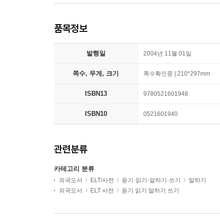
품목정보
발행일
2004년 11월 01일
쪽수, 무게, 크기
쪽수확인중 | 210*297mm
ISBN13
9780521601948
ISBN10
0521601940
관련분류
카테고리 분류
외국도서
ELT/사전
듣기·읽기·말하기·쓰기
말하기
외국도서
ELT 사전
듣기 읽기 말하기 쓰기