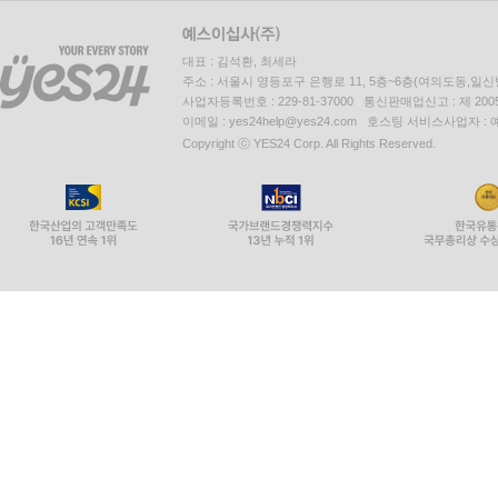
대표 : 김석환, 최세라
주소 : 서울시 영등포구 은행로 11, 5층~6층(여의도동,일신
사업자등록번호 : 229-81-37000 통신판매업신고 : 제 200
이메일 : yes24help@yes24.com 호스팅 서비스사업자 :
Copyright ⓒ YES24 Corp. All Rights Reserved.