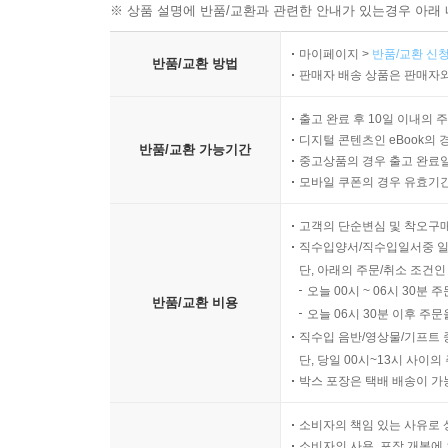
※ 상품 설명에 반품/교환과 관련한 안내가 있는경우 아래 
마이페이지 >
반품/교환 신청
반품/교환 방법
판매자 배송 상품은 판매자와
출고 완료 후 10일 이내의 
디지털 콘텐츠인 eBook의 
반품/교환 가능기간
중고상품의 경우 출고 완료일
모바일 쿠폰의 경우 유효기간(
고객의 단순변심 및 착오구
직수입양서/직수입일서중 일
단, 아래의 주문/취소 조건인
오늘 00시 ~ 06시 30분 
반품/교환 비용
오늘 06시 30분 이후 주문
직수입 음반/영상물/기프트 
단, 당일 00시~13시 사이
박스 포장은 택배 배송이 가
소비자의 책임 있는 사유로 
소비자의 사용, 포장 개봉에 