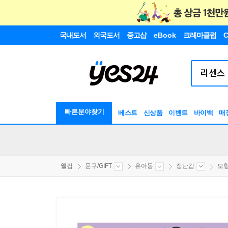
국내도서
외국도서
중고샵
eBook
크레마클럽
C
빠른분야찾기
베스트
신상품
이벤트
바이백
매
웰컴
문구/GIFT
유아동
장난감
모