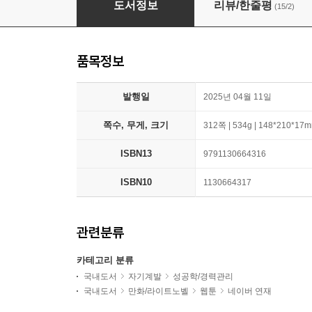
도서정보
리뷰/한줄평
(15/2)
품목정보
발행일
2025년 04월 11일
쪽수, 무게, 크기
312쪽 | 534g | 148*210*17
ISBN13
9791130664316
ISBN10
1130664317
관련분류
카테고리 분류
국내도서
자기계발
성공학/경력관리
국내도서
만화/라이트노벨
웹툰
네이버 연재