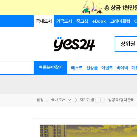
국내도서
외국도서
중고샵
eBook
크레마클럽
C
빠른분야찾기
베스트
신상품
이벤트
바이백
매
웰컴
국내도서
자기계발
성공학/경력관리