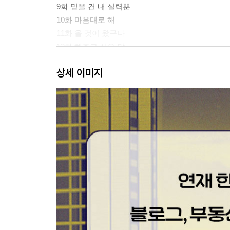
9화 믿을 건 내 실력뿐
10화 마음대로 해
11화 올 것이 왔구나
12화 해주고 싶은 말
13화 어쩔 수 없잖아
상세 이미지
14화 배워야 할 것
15화 운이 좋으신 겁니다
16화 다 필요 없어
17화 고생했어