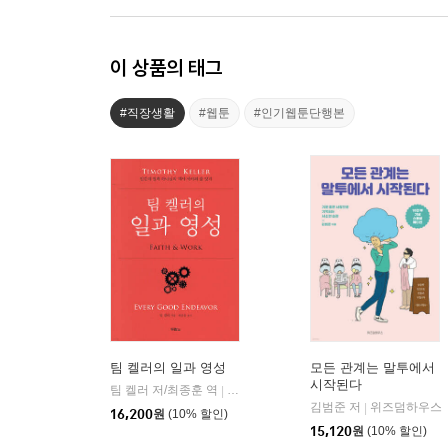
이 상품의 태그
#직장생활
#웹툰
#인기웹툰단행본
팀 켈러의 일과 영성
모든 관계는 말투에서
시작된다
팀 켈러 저/최종훈 역
두란노
|
김범준 저
위즈덤하우스
|
16,200
원
(10% 할인)
15,120
원
(10% 할인)