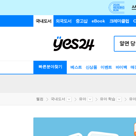
국내도서
외국도서
중고샵
eBook
크레마클럽
C
빠른분야찾기
베스트
신상품
이벤트
바이백
매
웰컴
국내도서
유아
유아 학습
유아